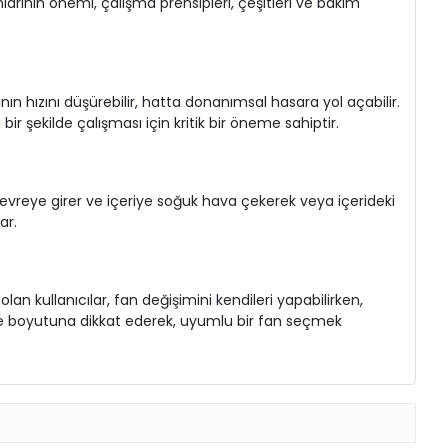
anlarının önemi, çalışma prensipleri, çeşitleri ve bakım
nın hızını düşürebilir, hatta donanımsal hasara yol açabilir.
bir şekilde çalışması için kritik bir öneme sahiptir.
lar devreye girer ve içeriye soğuk hava çekerek veya içerideki
ar.
an kullanıcılar, fan değişimini kendileri yapabilirken,
e ve boyutuna dikkat ederek, uyumlu bir fan seçmek