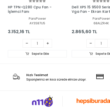
HP TPN-Q280 Cpu Fan -
Dell XPS 15 9500 Seri
İşlemci Fanı
Vga Fan - Ekran Kart
ParsPower
ParsPower
AY3S87U5
68ALZR4K
3.152,16 TL
2.865,60 TL
Sepete Ekle
Sepete Ek
Hızlı Teslimat
Siparişleriniz en kısa sürede elinize ulaşır.