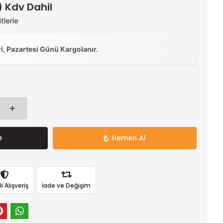
 ) Kdv Dahil
tlerle
ri, Pazartesi Günü Kargolanır.
e
Hemen Al
 Alışveriş
İade ve Değişim