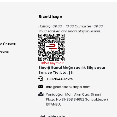
Bize Ulaşın
Haftaiçi 09:00 - 18:00 Cumartesi 09:00 -
ı
14:00 saatleri arasında ulaşabilirsiniz.
o Ürünleri
anları
Sinerji Sanal Mağazacılık Bilgisayar
San. ve Tic. Ltd. Şti
+902164492525
info@notebookdepo.com
Yenidoğan Mah. Akın Cad. Sinerji
Plaza No:31-35B 34652 Sancaktepe /
İSTANBUL