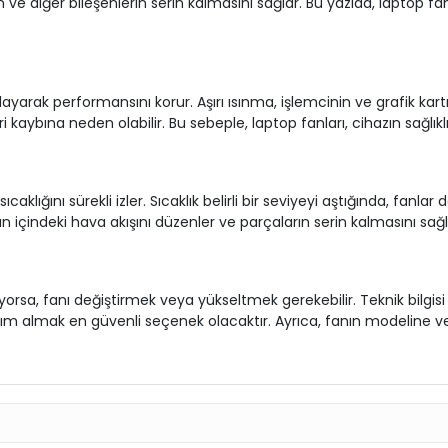
ın ve diğer bileşenlerin serin kalmasını sağlar. Bu yazıda, laptop f
yarak performansını korur. Aşırı ısınma, işlemcinin ve grafik kartı
 kaybına neden olabilir. Bu sebeple, laptop fanları, cihazın sağlıklı 
sıcaklığını sürekli izler. Sıcaklık belirli bir seviyeyi aştığında, fan
n içindeki hava akışını düzenler ve parçaların serin kalmasını sağl
rsa, fanı değiştirmek veya yükseltmek gerekebilir. Teknik bilgisi ol
yardım almak en güvenli seçenek olacaktır. Ayrıca, fanın modelin