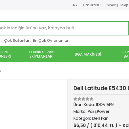
TRY - Türk Lirası
Sipariş Takip
r
,
Çok Satanlar
,
En Çok Oylananlar
ORK -
TEKNİK SERVİS
CEP
BGA MAKİNESİ
NLERİ
EKİPMANLARI
BA
n
Dell Latitude E5430
Ürün Kodu:
1DDV1AF9
Marka:
ParsPower
Kategori:
Dell Fan
$6,50
/ ( 310,44 TL ) + K