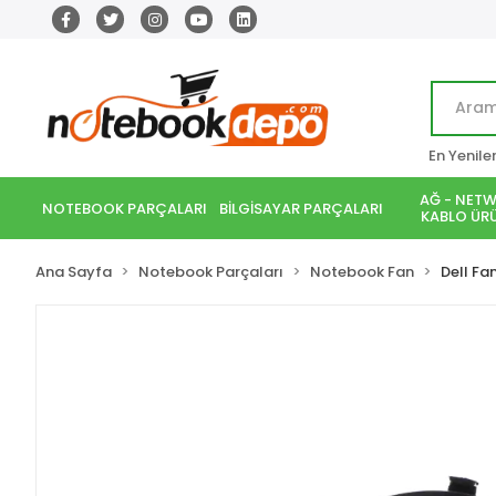
En Yenile
AĞ - NETW
NOTEBOOK PARÇALARI
BİLGİSAYAR PARÇALARI
KABLO ÜRÜ
Ana Sayfa
Notebook Parçaları
Notebook Fan
Dell Fa