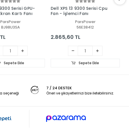
 9300 Serisi GPU-
Dell XPS 13 9300 Serisi Cpu
D
kran Kartı Fanı
Fan - İşlemci Fanı
V
ParsPower
ParsPower
BJ98U3SA
56E38412
 TL
2.865,60 TL
2
Sepete Ekle
Sepete Ekle
7 / 24 DESTEK
a seçeneği
Öneri ve şikayetlerinizi bize iletebilirsiniz.