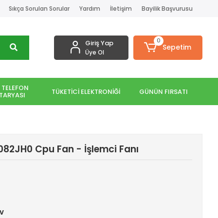
Sıkça Sorulan Sorular
Yardım
İletişim
Bayilik Başvurusu
0
Giriş Yap
Sepetim
Üye Ol
 TELEFON
TÜKETİCİ ELEKTRONİĞİ
GÜNÜN FIRSATI
TARYASI
 082JH0 Cpu Fan - İşlemci Fanı
dv