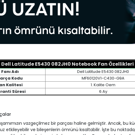
Dell Latitude E5430 082JH0 Notebook Fan Özellikleri
Fanı Adı
Dell Latitude E5430 082JH0
arça Kodu
MF60120V1-C430-G9A
an Kalitesi
1. Kalite Oem
ranti Süresi
6 Ay
çalar
 yaşamımızın vazgeçilmez bir parçası haline gelmiştir. Ancak, bu k
etkileyebilir ve bileşenlerin ömrünü kısaltabilir. İşte bu noktada,