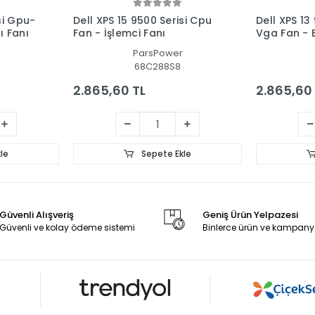
si Gpu-
Dell XPS 15 9500 Serisi Cpu
Dell XPS 13
ı Fanı
Fan - İşlemci Fanı
Vga Fan - E
ParsPower
68C288S8
2.865,60 TL
2.865,60
le
Sepete Ekle
Güvenli Alışveriş
Geniş Ürün Yelpazesi
Güvenli ve kolay ödeme sistemi
Binlerce ürün ve kampany