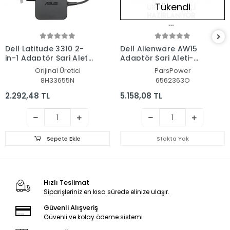
Tükendi
Dell Latitude 3310 2-
Dell Alienware AW15
in-1 Adaptör Şarj Aleti-
Adaptör Şarj Aleti-
Cihazı
Cihazı (Pars Power)
Orijinal Üretici
ParsPower
8H33655N
6562363O
2.292,48 TL
5.158,08 TL
Sepete Ekle
Stokta Yok
Hızlı Teslimat
Siparişleriniz en kısa sürede elinize ulaşır.
Güvenli Alışveriş
Güvenli ve kolay ödeme sistemi