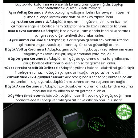
Laptop Markalarının en öncelikli konusu ürün güvenliğidir. Laptop
adaptörlerindeki güvenlik korumaları:
Aşırı Voltaj Koruması ⚡
Adaptör, giriş voltajının belirli bir seviyenin üzerine
çıkmasını engelleyerek cihazınızı yüksek voltajdan korur.
Aşırı Akım Koruması ⚠️
Adaptör, çıkış akımının güvenli sınırların üzerine
çıkmasını engeller, böylece hem adaptör hem de bağlı cihazlar korunur.
Kısa Devre Koruması :
Adaptör, kısa devre durumlarında kendini kapatarak
yangın veya diğer tehlikeli durumları önler.
Aşırı Isınma Koruması :
Adaptör, iç sıcaklığının güvenli seviyelerin üzerine
çıkmasını engelleyerek aşırı ısınmayı önler ve güvenliği artırır.
Düşük Voltaj Koruması ⬇️
Adaptör, giriş voltajının çok düşük seviyelere inmesini
engelleyerek stabil bir şarj sağlanmasına yardımcı olur.
Güç Dalgası Koruması :
Adaptör, ani güç dalgalanmalarına karşı cihazınızı
korur, böylece elektronik bileşenlerin zarar görmesini önler.
Yüksek Frekans Gürültü Filtresi :
Adaptör, yüksek frekanslı elektriksel gürültüyü
filtreleyerek cihazın düzgün çalışmasını sağlar ve parazitleri azaltır.
Yüksek Sıcaklık Algılayıcı Sensör :
Adaptör içindeki sensörler, yüksek sıcaklık
durumlarını algılayarak adaptörün kapanmasını ve soğumasını sağlar.
Düşük Akım Koruması :
Adaptör, çok düşük akım durumlarında kendini koruma
moduna alarak cihazın zarar görmesini önler.
Güç Yönetim Sistemi :
Adaptör, bağlı cihazın ihtiyacına göre güç dağılımını
optimize ederek enerji verimliliğini artırır ve cihazın ömrünü uzatır.