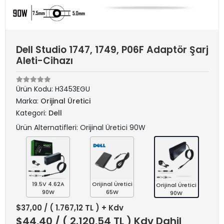
Dell Studio 1747, 1749, P06F Adaptör Şarj
Aleti-Cihazı
Ürün Kodu:
H3453EGU
Marka:
Orijinal Üretici
Kategori:
Dell
Ürün Alternatifleri: Orijinal Üretici 90W
19.5V 4.62A
Orijinal Üretici
Orijinal Üretici
90W
65W
90W
$37,00
/ ( 1.767,12 TL ) + Kdv
$44,40
/ ( 2.120,54 TL ) Kdv Dahil