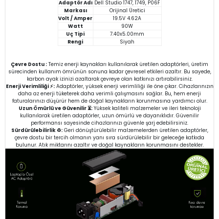
Adaptör Adı
Dell Studio 1747, 1749, P06F
Markası
Orijinal Üretici
Volt / Amper
19.5V 4.62A
Watt
90W
Uç Tipi
7.40x5.00mm
Rengi
Siyah
Çevre Dostu :
Temiz enerji kaynakları kullanılarak üretilen adaptörleri, üretim
sürecinden kullanım ömrünün sonuna kadar çevresel etkileri azaltır. Bu sayede,
karbon ayak izinizi azaltarak çevreye olan katkınızı artırabilirsiniz.
Enerji Verimliliği ⚡:
Adaptörler, yüksek enerji verimliliği ile öne çıkar. Cihazlarınızın
daha az enerji tüketerek daha verimli çalışmasını sağlar. Bu, hem enerji
faturalarınızı düşürür hem de doğal kaynakların korunmasına yardımcı olur.
Uzun Ömürlü ve Güvenilir ⏳:
Yüksek kaliteli malzemeler ve ileri teknoloji
kullanılarak üretilen adaptörler, uzun ömürlü ve dayanıklıdır. Güvenilir
performansı sayesinde cihazlarınızı güvenle şarj edebilirsiniz.
Sürdürülebilirlik ♻️:
Geri dönüştürülebilir malzemelerden üretilen adaptörler,
çevre dostu bir tercih olmanın yanı sıra sürdürülebilir bir geleceğe katkıda
bulunur. Atık miktarını azaltır ve doğal kaynakların korunmasını destekler.