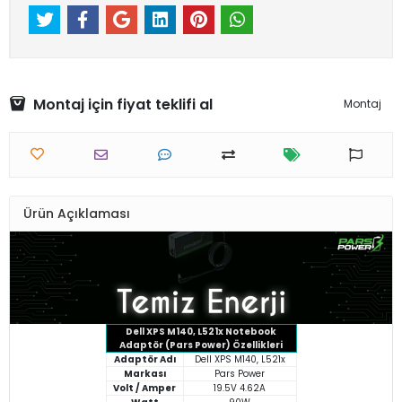
Montaj için fiyat teklifi al
Montaj
Ürün Açıklaması
Dell XPS M140, L521x Notebook
Adaptör (Pars Power) Özellikleri
Adaptör Adı
Dell XPS M140, L521x
Markası
Pars Power
Volt / Amper
19.5V 4.62A