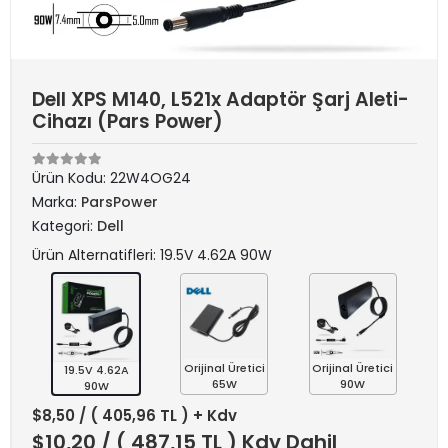
Dell XPS M140, L521x Adaptör Şarj Aleti-
Cihazı (Pars Power)
Ürün Kodu:
22W4OG24
Marka:
ParsPower
Kategori:
Dell
Ürün Alternatifleri: 19.5V 4.62A 90W
Orijinal Üretici
Orijinal Üretici
19.5V 4.62A
65W
90W
90W
$8,50
/ ( 405,96 TL ) + Kdv
$10,20
/ ( 487,15 TL ) Kdv Dahil