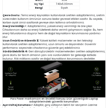
Watt
90W
Uç Tipi
7.40x5.00mm
Rengi
Siyah
Çevre Dostu :
Temiz enerji kaynakları kullanılarak üretilen adaptörlerimiz, üretim
sürecinden kullanım ömrünün sonuna kadar çevresel etkileri azaltır. Bu sayede,
karbon ayak izinizi azaltarak çevreye olan katkınızı artırabilirsiniz.
Enerji Verimliliği ⚡:
Adaptörlerimiz, yüksek enerji verimliliği ile öne çıkar.
Cihazlarınızın daha az enerji tüketerek daha verimli çalışmasını sağlar. Bu, hem
enerji faturalarınızı düşürür hem de doğal kaynakların korunmasına yardımcı
olur.
Uzun Ömürlü ve Güvenilir ⏳:
Yüksek kaliteli malzemeler ve ileri teknoloji
kullanılarak üretilen adaptörlerimiz, uzun ömürlü ve dayanıklıdır. Güvenilir
performansı sayesinde cihazlarınızı güvenle şarj edebilirsiniz.
Sürdürülebilirlik ♻️:
Geri dönüştürülebilir malzemelerden üretilen adaptörlerimiz,
çevre dostu bir tercih olmanın yanı sıra sürdürülebilir bir geleceğe katkıda
bulunur. Atık miktarını azaltır ve doğal kaynakların korunmasını destekler.
Pars Power markamızın en öncelikli konusu ürün güvenliğidir.Laptop
adaptörlerindeki güvenlik korumaları:
Aşırı Voltaj Koruması ⚡
Adaptör, giriş voltajının belirli bir seviyenin üzerine