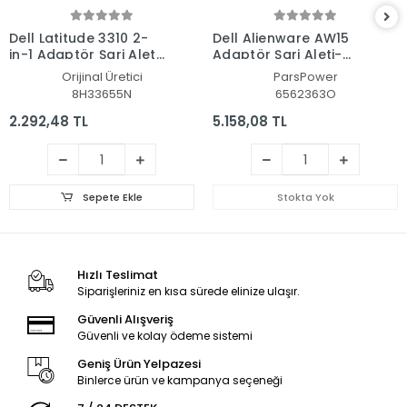
Dell Latitude 3310 2-
Dell Alienware AW15
in-1 Adaptör Şarj Aleti-
Adaptör Şarj Aleti-
Cihazı
Cihazı (Pars Power)
Orijinal Üretici
ParsPower
8H33655N
6562363O
2.292,48 TL
5.158,08 TL
Sepete Ekle
Stokta Yok
Hızlı Teslimat
Siparişleriniz en kısa sürede elinize ulaşır.
Güvenli Alışveriş
Güvenli ve kolay ödeme sistemi
Geniş Ürün Yelpazesi
Binlerce ürün ve kampanya seçeneği