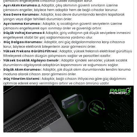
çıkmasını engelleyerek cihazınızı yüksek voltajdan korur.
Aşırı Akım Koruması ⚠️
Adaptör, çıkış akımının güvenli sınırların üzerine
çıkmasını engeller, böylece hem adaptör hem de bağlı cihazlar korunur.
Kısa Devre Koruması :
Adaptör, kısa devre durumlarında kendini kapatarak
yangın veya diğer tehlikeli durumları önler.
Aşırı Isınma Koruması :
Adaptör, iç sıcaklığının güvenli seviyelerin üzerine
çıkmasını engelleyerek aşırı ısınmayı önler ve güvenliği artırır.
Düşük Voltaj Koruması ⬇️
Adaptör, giriş voltajının çok düşük seviyelere inmesini
engelleyerek stabil bir şarj sağlanmasına yardımcı olur.
Güç Dalgası Koruması :
Adaptör, ani güç dalgalanmalarına karşı cihazınızı
korur, böylece elektronik bileşenlerin zarar görmesini önler.
Yüksek Frekans Gürültü Filtresi :
Adaptör, yüksek frekanslı elektriksel gürültüyü
filtreleyerek cihazın düzgün çalışmasını sağlar ve parazitleri azaltır.
Yüksek Sıcaklık Algılayıcı Sensör :
Adaptör içindeki sensörler, yüksek sıcaklık
durumlarını algılayarak adaptörün kapanmasını ve soğumasını sağlar.
Düşük Akım Koruması :
Adaptör, çok düşük akım durumlarında kendini koruma
moduna alarak cihazın zarar görmesini önler.
Güç Yönetim Sistemi :
Adaptör, bağlı cihazın ihtiyacına göre güç dağılımını
optimize ederek enerji verimliliğini artırır ve cihazın ömrünü uzatır.