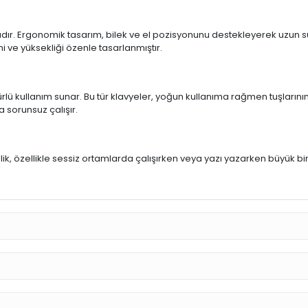
ıdır. Ergonomik tasarım, bilek ve el pozisyonunu destekleyerek uzun sür
mi ve yüksekliği özenle tasarlanmıştır.
rlü kullanım sunar. Bu tür klavyeler, yoğun kullanıma rağmen tuşlarının
a sorunsuz çalışır.
u
llik, özellikle sessiz ortamlarda çalışırken veya yazı yazarken büyük bi