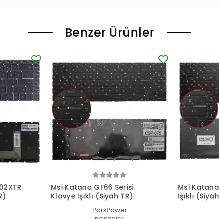
Benzer Ürünler
002XTR
Msi Katana GF66 Serisi
Msi Katana
R)
Klavye Işıklı (Siyah TR)
Işıklı (Siya
ParsPower