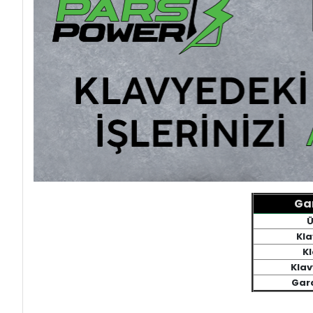
Gam
Ü
Kla
Kl
Kla
Gara