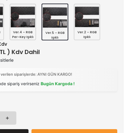
B
Ver.4 - RGB
Ver.2 - RGB
Ver.5 - RGB
Per-Key Işıklı
Işıklı
Işıklı
 Kdv
 TL ) Kdv Dahil
itlerle
 verilen siparişlerde: AYNI GÜN KARGO!
nde sipariş verirseniz
Bugün Kargoda !