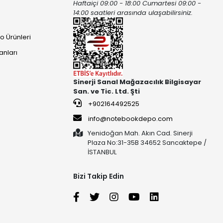
Haftaiçi 09:00 - 18:00 Cumartesi 09:00 -
ı
14:00 saatleri arasında ulaşabilirsiniz.
o Ürünleri
anları
Sinerji Sanal Mağazacılık Bilgisayar
San. ve Tic. Ltd. Şti
+902164492525
info@notebookdepo.com
Yenidoğan Mah. Akın Cad. Sinerji
Plaza No:31-35B 34652 Sancaktepe /
İSTANBUL
Bizi Takip Edin