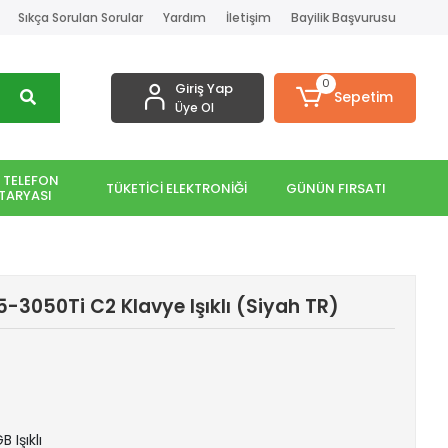
Sıkça Sorulan Sorular
Yardım
İletişim
Bayilik Başvurusu
0
Giriş Yap
Sepetim
Üye Ol
 TELEFON
TÜKETİCİ ELEKTRONİĞİ
GÜNÜN FIRSATI
TARYASI
-3050Ti C2 Klavye Işıklı (Siyah TR)
 Işıklı