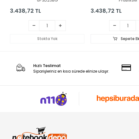
6P3D25BG
FY6BI93M
3.438,72 TL
3.438,72 TL
Stokta Yok
Sepete Ek
Hızlı Teslimat
Siparişleriniz en kısa sürede elinize ulaşır.