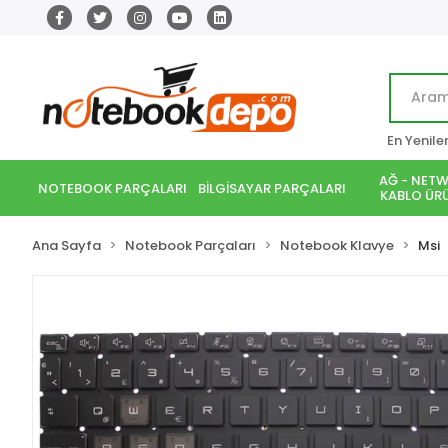
En Yenile
AĞ - NETW
NOTEBOOK PARÇALARI
BİLGİSAYAR PARÇALARI
KABLO ÜRÜ
Ana Sayfa
Notebook Parçaları
Notebook Klavye
Msi