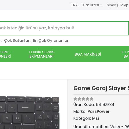
TRY - Türk Lirası
Sipariş Takip
r
,
Çok Satanlar
,
En Çok Oylananlar
ORK -
TEKNİK SERVİS
CEP
BGA MAKİNESİ
NLERİ
EKİPMANLARI
BA
Game Garaj Slayer 5
Ürün Kodu:
6419ZE34
Marka:
ParsPower
Kategori:
Msi
Ürün Alternatifleri: Ver.5 - RGB