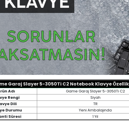
e Garaj Slayer 5-3050Ti C2 Notebook Klavye Özellik
rün Adı
Game Garaj Slayer 5-3050Ti C2
vye Rengi
Siyah
avye Dili
TR
vye Durumu
Yeni Ambalajında
nti Süresi
1 Yıl