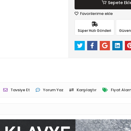
Sepete Ekl
Favorilerime ekle
Süper Hızlı Gönderi
Güvenli
Tavsiye Et
Yorum Yaz
Karşılaştır
Fiyat Alar