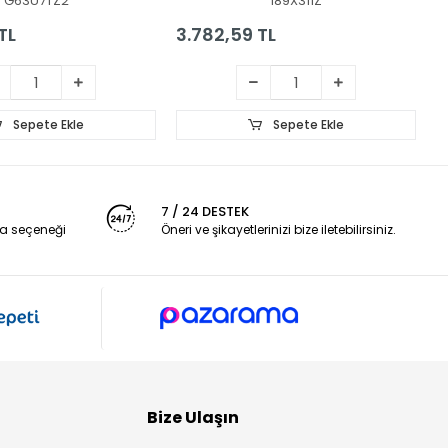
G63U7TZ2
189X311Z
TL
3.782,59 TL
1
Sepete Ekle
Sepete Ekle
7 / 24 DESTEK
a seçeneği
Öneri ve şikayetlerinizi bize iletebilirsiniz.
Bize Ulaşın