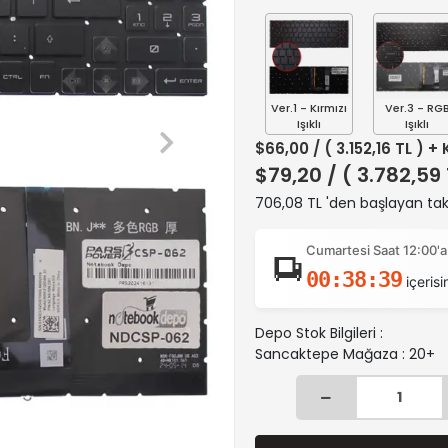
Ver.1 - Kırmızı
Ver.3 - RG
Işıklı
Işıklı
$66,00
/ ( 3.152,16 TL ) +
$79,20
/ ( 3.782,59
706,08 TL 'den başlayan taks
Cumartesi Saat 12:00'a
00:38:38
içerisi
Depo Stok Bilgileri :
Sancaktepe Mağaza : 20+