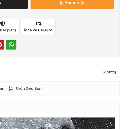
e
Hemen Al
 Alışveriş
İade ve Değişim
Montaj
mı
Ürün Önerileri