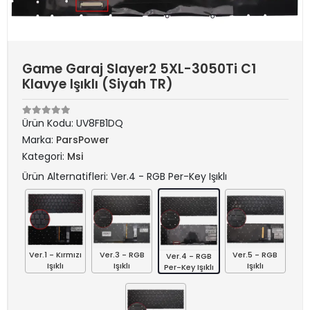
Game Garaj Slayer2 5XL-3050Ti C1
Klavye Işıklı (Siyah TR)
Ürün Kodu:
UV8FB1DQ
Marka:
ParsPower
Kategori:
Msi
Ürün Alternatifleri: Ver.4 - RGB Per-Key Işıklı
Ver.1 - Kırmızı
Ver.3 - RGB
Ver.5 - RGB
Ver.4 - RGB
Işıklı
Işıklı
Işıklı
Per-Key Işıklı