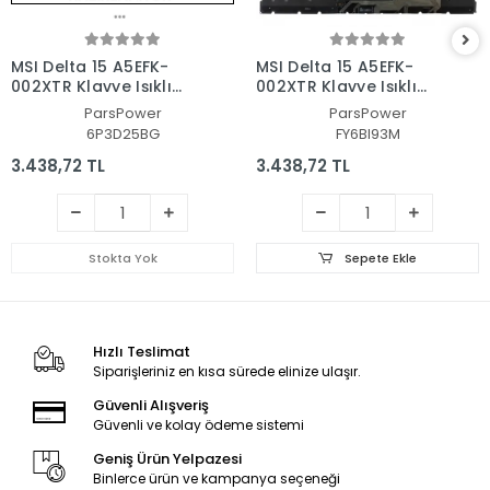
MSI Delta 15 A5EFK-
MSI Delta 15 A5EFK-
002XTR Klavye Işıklı
002XTR Klavye Işıklı
(Siyah TR)
(Siyah TR)
ParsPower
ParsPower
6P3D25BG
FY6BI93M
3.438,72 TL
3.438,72 TL
Stokta Yok
Sepete Ekle
Hızlı Teslimat
Siparişleriniz en kısa sürede elinize ulaşır.
Güvenli Alışveriş
Güvenli ve kolay ödeme sistemi
Geniş Ürün Yelpazesi
Binlerce ürün ve kampanya seçeneği