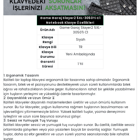
Game Garaj Slayer2 5XL-3050Ti C1
Notebook Klavye Özellikleri
Game Garaj Slayer2 5XL-
Ürün Adı
3050Ti C1
Klavye
Siyah
Rengi
Klavye Dili
TR
Klavye
Yeni Ambalajında
Durumu
Garanti
1 Yıl
Süresi
1. Ergonomik Tasarım
Kaliteli bir laptop klavyesi ergonomik bir tasarıma sahip olmalıdır. Ergonomik
tasarım, bilek ve el pozisyonunu destekleyerek uzun süreli kullanımlarda bilek
ağrısı ve rahatsızlıkların önüne geçer. Kullanıcıların rahat bir şekilde yazabilmesi
için tuşların yerleşimi ve yüksekliği özenle tasarlanmıştır.
2. Dayanıklılık ve Uzun Ömür ⏳
Kaliteli klavyeler dayanıklı malzemelerden üretilir ve uzun ömürlü kullanım
sunar. Bu tür klavyeler, yoğun kullanıma rağmen tuşlarının bozulmaması ve
işlevselliğini yitirmemesiyle bilinir. Yüksek kaliteli tuşlar, yazma deneyimini
iyileştirir ve uzun süre boyunca sorunsuz çalışır.
3. Sessiz ve Yumuşak Tuş Vuruşu
Kaliteli klavyeler sessiz ve yumuşak tuş vuruşları sunar. Bu özellik, özellikle sessiz
ortamlarda çalışırken veya yazı yazarken büyük bir avantaj sağlar. Yumuşak
tuşlar, daha az efor gerektirir ve uzun süreli yazma seanslarında bile rahatlık
sunar.