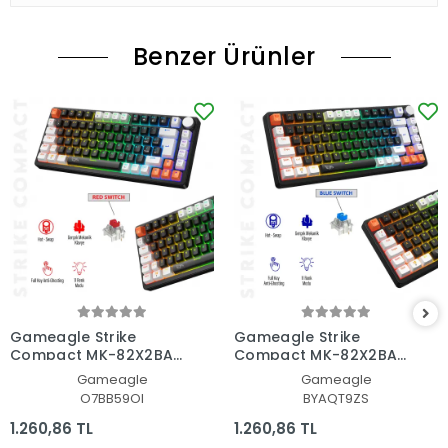
Benzer Ürünler
Gameagle Strike
Gameagle Strike
Compact MK-82X2BAR
Compact MK-82X2BAB
Mekanik Kablolu Işıklı
Mekanik Kablolu Işıklı
Gameagle
Gameagle
Klavye
Klavye
O7BB59OI
BYAQT9ZS
1.260,86 TL
1.260,86 TL