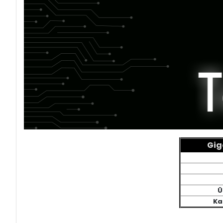
Gig
Ü
Ka