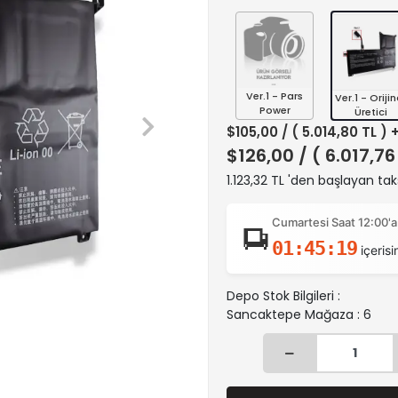
Ver.1 - Pars
Ver.1 - Orijin
Power
Üretici
$105,00
/ ( 5.014,80 TL ) 
$126,00
/ ( 6.017,76
1.123,32 TL 'den başlayan taks
Cumartesi Saat 12:00'a
01:45:18
içerisi
Depo Stok Bilgileri :
Sancaktepe Mağaza : 6