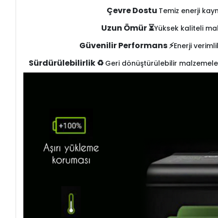
Çevre Dostu
Temiz enerji kay
Uzun Ömür ⏳
Yüksek kaliteli ma
Güvenilir Performans ⚡
Enerji veriml
Sürdürülebilirlik ♻️
Geri dönüştürülebilir malzemele