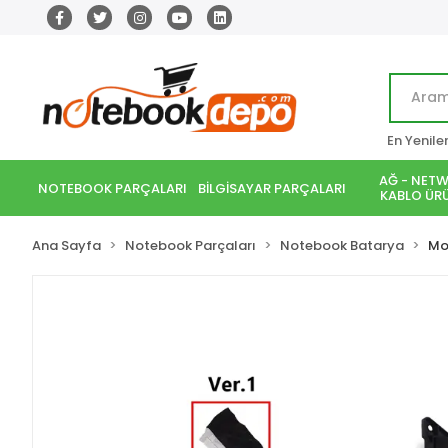
En Yenile
AĞ - NETW
NOTEBOOK PARÇALARI
BİLGİSAYAR PARÇALARI
KABLO ÜRÜ
Ana Sayfa
Notebook Parçaları
Notebook Batarya
Mo