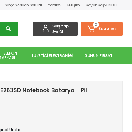
Sıkça Sorulan Sorular
Yardım
İletişim
Bayilik Başvurusu
0
Giriş Yap
Sepetim
Üye Ol
 TELEFON
TÜKETİCİ ELEKTRONİĞİ
GÜNÜN FIRSATI
TARYASI
E263SD Notebook Batarya - Pil
jinal Üretici