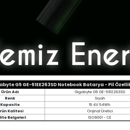
abyte G5 GE-51EE263SD Notebook Batarya - Pil Özellik
Ürün Adı
Gigabyte G5 GE-51EE263SD
Renk
Siyah
Kapasite
15.4V 54Wh.
rün Kalitesi
Orijinal Üretici
lite Belgeleri
ISO9001 - CE