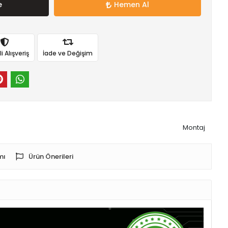
e
Hemen Al
 Alışveriş
İade ve Değişim
Montaj
mı
Ürün Önerileri