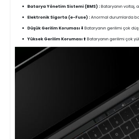
Batarya Yönetim Sistemi (BMS) :
Bataryanın voltaj, 
Elektronik Sigorta (e-Fuse) :
Anormal durumlarda bata
Düşük Gerilim Koruması ⬇️
Bataryanın gerilimi çok düşü
Yüksek Gerilim Koruması ⬆️
Bataryanın gerilimi çok yük