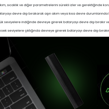
akım, sıcaklık ve diğer parametrelerini sürekli izler ve gerektiğinde
ryayı devre dışı bırakarak aşırı akım veya kısa devre durumlarında
k seviyelere indiğinde devreye girerek bataryayı devre dışı bırakır ve
sek seviyelere çıktığında devreye girerek bataryayı devre dışı bırakır