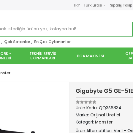
TRY - Türk Lirası
Sipariş Takip
r
,
Çok Satanlar
,
En Çok Oylananlar
ORK -
TEKNİK SERVİS
CEP
BGA MAKİNESİ
NLERİ
EKİPMANLARI
BA
nster
Gigabyte G5 GE-51E
Ürün Kodu:
QQ3S6834
Marka:
Orijinal Üretici
Kategori:
Monster
Ürün Alternatifleri: Ver.1 - Ori