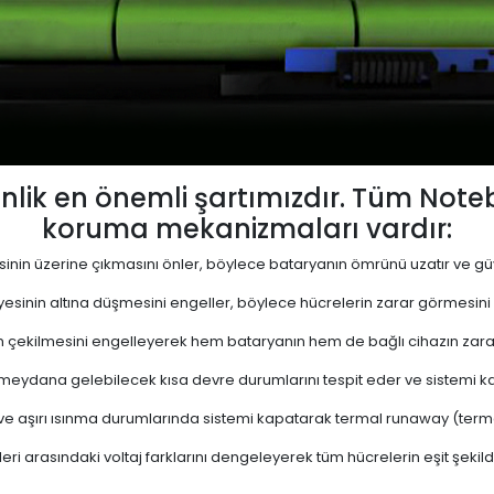
lik en önemli şartımızdır. Tüm Not
koruma mekanizmaları vardır:
yesinin üzerine çıkmasını önler, böylece bataryanın ömrünü uzatır ve güve
viyesinin altına düşmesini engeller, böylece hücrelerin zarar görmesini
 çekilmesini engelleyerek hem bataryanın hem de bağlı cihazın zara
eydana gelebilecek kısa devre durumlarını tespit eder ve sistemi kap
 ve aşırı ısınma durumlarında sistemi kapatarak termal runaway (termal 
ri arasındaki voltaj farklarını dengeleyerek tüm hücrelerin eşit şekil