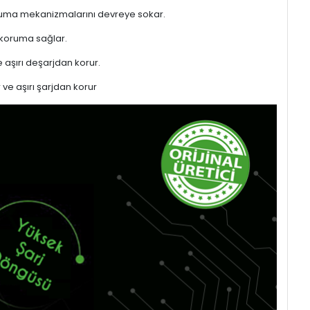
 koruma mekanizmalarını devreye sokar.
 koruma sağlar.
 aşırı deşarjdan korur.
 ve aşırı şarjdan korur