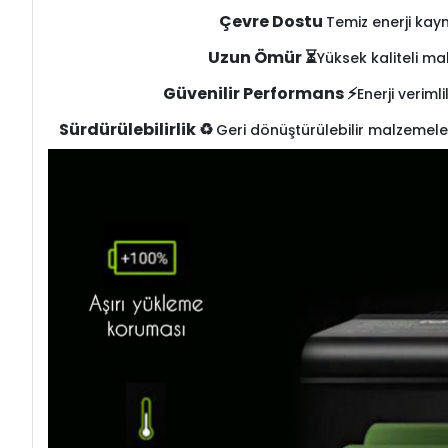
Çevre Dostu
Temiz enerji kay
Uzun Ömür ⏳
Yüksek kaliteli ma
Güvenilir Performans ⚡
Enerji veriml
Sürdürülebilirlik ♻️
Geri dönüştürülebilir malzemele