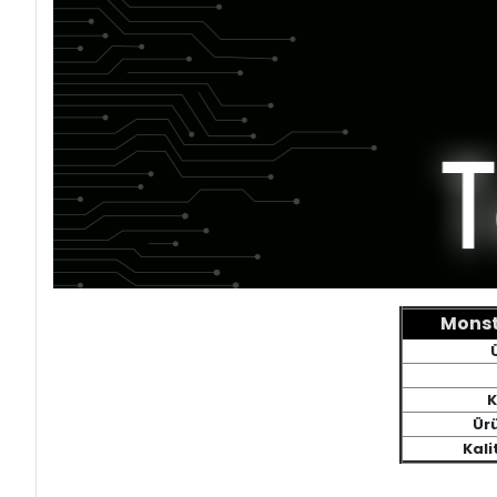
Monst
K
Ürü
Kali