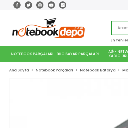
En Yenile
AĞ - NETW
NOTEBOOK PARÇALARI
BİLGİSAYAR PARÇALARI
KABLO ÜRÜ
Ana Sayfa
Notebook Parçaları
Notebook Batarya
Mo