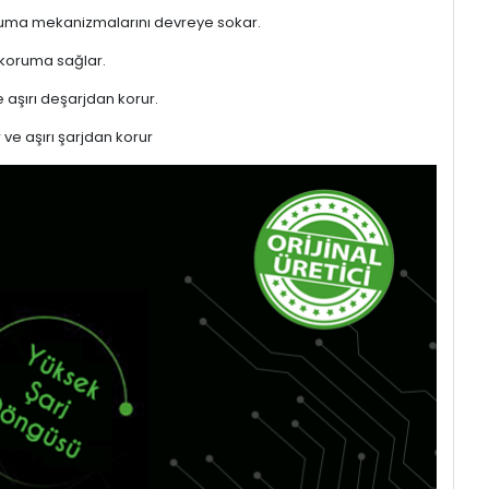
 koruma mekanizmalarını devreye sokar.
 koruma sağlar.
 aşırı deşarjdan korur.
 ve aşırı şarjdan korur