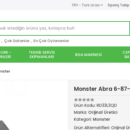
TRY - Türk Lirası
Sipariş Takip
r
,
Çok Satanlar
,
En Çok Oylananlar
ORK -
TEKNİK SERVİS
CEP
BGA MAKİNESİ
NLERİ
EKİPMANLARI
BA
nster
Monster Abra 6-87-
Ürün Kodu:
RD33L3QD
Marka:
Orijinal Üretici
Kategori:
Monster
Ürün Alternatifleri: Orijinal Ür