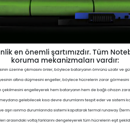
lik en önemli şartımızdır. Tüm Not
koruma mekanizmaları vardır:
yesinin üzerine çıkmasını önler, böylece bataryanın ömrünü uzatır ve güve
viyesinin altına düşmesini engeller, böylece hücrelerin zarar görmesini
 çekilmesini engelleyerek hem bataryanın hem de bağlı cihazın zara
eydana gelebilecek kısa devre durumlarını tespit eder ve sistemi kap
 ve aşırı ısınma durumlarında sistemi kapatarak termal runaway (termal 
ri arasındaki voltaj farklarını dengeleyerek tüm hücrelerin eşit şekil