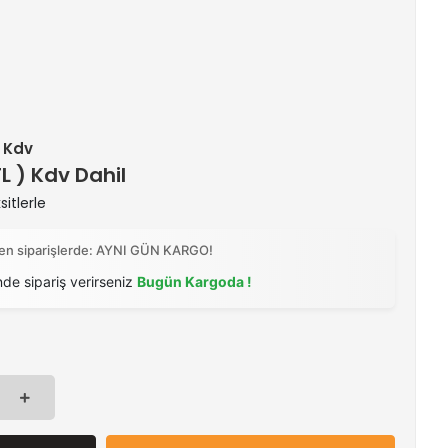
+ Kdv
TL ) Kdv Dahil
itlerle
ilen siparişlerde: AYNI GÜN KARGO!
nde sipariş verirseniz
Bugün Kargoda !