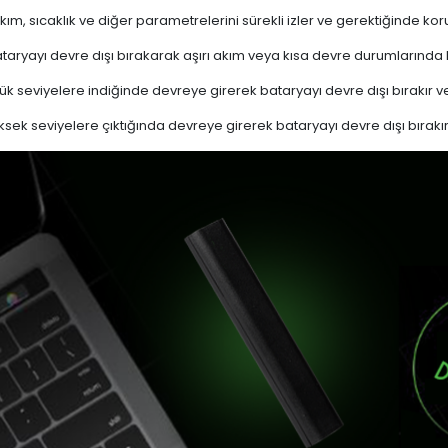
akım, sıcaklık ve diğer parametrelerini sürekli izler ve gerektiğinde
ryayı devre dışı bırakarak aşırı akım veya kısa devre durumlarında
k seviyelere indiğinde devreye girerek bataryayı devre dışı bırakır ve
sek seviyelere çıktığında devreye girerek bataryayı devre dışı bırakır