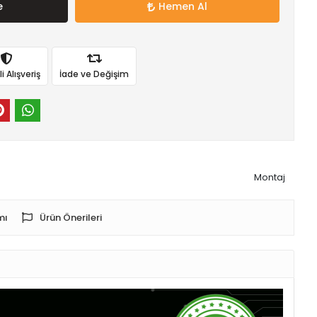
e
Hemen Al
 Alışveriş
İade ve Değişim
Montaj
mı
Ürün Önerileri