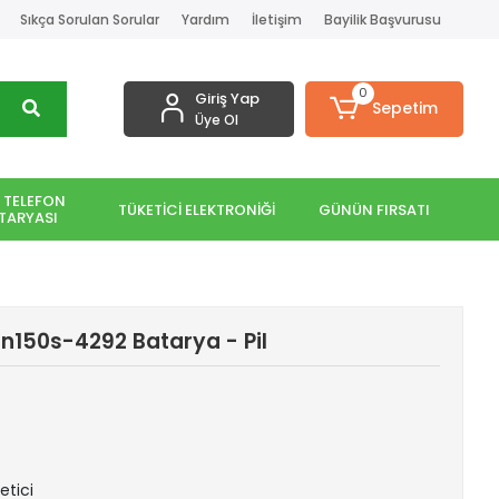
Sıkça Sorulan Sorular
Yardım
İletişim
Bayilik Başvurusu
0
Giriş Yap
Sepetim
Üye Ol
 TELEFON
TÜKETİCİ ELEKTRONİĞİ
GÜNÜN FIRSATI
TARYASI
n150s-4292 Batarya - Pil
etici