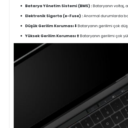
Batarya Yönetim Sistemi (BMS) :
Bataryanın voltaj, 
Elektronik Sigorta (e-Fuse) :
Anormal durumlarda bata
Düşük Gerilim Koruması ⬇️
Bataryanın gerilimi çok düşü
Yüksek Gerilim Koruması ⬆️
Bataryanın gerilimi çok yük