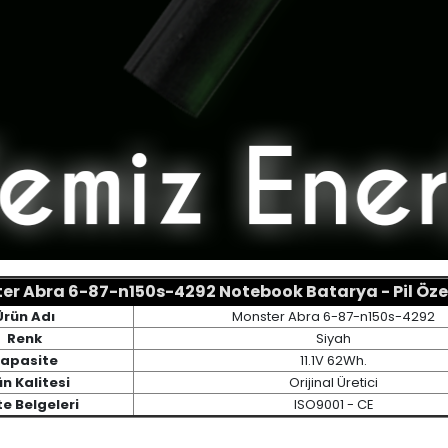
er Abra 6-87-n150s-4292 Notebook Batarya - Pil Özell
Ürün Adı
Monster Abra 6-87-n150s-4292
Renk
Siyah
apasite
11.1V 62Wh.
n Kalitesi
Orijinal Üretici
te Belgeleri
ISO9001 - CE