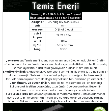
Grundig 19V 6.3A 5.5x2.5 mm Orijinal
Üretici Notebook Adaptör Özellikleri
Adaptör
Grundig 19V 6.3A 5.5x2.5
Adı
mm
Markası
Orijinal Üretici
Volt /
19.5V 9.23A
Amper
Watt
180W
Uç Tipi
5.50x2.50mm
Rengi
Siyah
Çevre Dostu :
Temiz enerji kaynakları kullanılarak üretilen adaptörleri, üretim
sürecinden kullanım ömrünün sonuna kadar çevresel etkileri azaltır. Bu sayede,
karbon ayak izinizi azaltarak çevreye olan katkınızı artırabilirsiniz.
Enerji Verimliliği ⚡:
Adaptörler, yüksek enerji verimliliği ile öne çıkar. Cihazlarınızın
daha az enerji tüketerek daha verimli çalışmasını sağlar. Bu, hem enerji
faturalarınızı düşürür hem de doğal kaynakların korunmasına yardımcı olur.
Uzun Ömürlü ve Güvenilir ⏳:
Yüksek kaliteli malzemeler ve ileri teknoloji
kullanılarak üretilen adaptörler, uzun ömürlü ve dayanıklıdır. Güvenilir
performansı sayesinde cihazlarınızı güvenle şarj edebilirsiniz.
Sürdürülebilirlik ♻️:
Geri dönüştürülebilir malzemelerden üretilen adaptörler,
çevre dostu bir tercih olmanın yanı sıra sürdürülebilir bir geleceğe katkıda
bulunur. Atık miktarını azaltır ve doğal kaynakların korunmasını destekler.