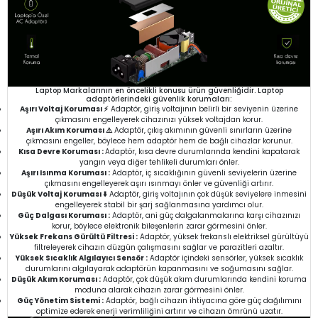
Laptop Markalarının en öncelikli konusu ürün güvenliğidir. Laptop
adaptörlerindeki güvenlik korumaları:
Aşırı Voltaj Koruması ⚡
Adaptör, giriş voltajının belirli bir seviyenin üzerine
çıkmasını engelleyerek cihazınızı yüksek voltajdan korur.
Aşırı Akım Koruması ⚠️
Adaptör, çıkış akımının güvenli sınırların üzerine
çıkmasını engeller, böylece hem adaptör hem de bağlı cihazlar korunur.
Kısa Devre Koruması :
Adaptör, kısa devre durumlarında kendini kapatarak
yangın veya diğer tehlikeli durumları önler.
Aşırı Isınma Koruması :
Adaptör, iç sıcaklığının güvenli seviyelerin üzerine
çıkmasını engelleyerek aşırı ısınmayı önler ve güvenliği artırır.
Düşük Voltaj Koruması ⬇️
Adaptör, giriş voltajının çok düşük seviyelere inmesini
engelleyerek stabil bir şarj sağlanmasına yardımcı olur.
Güç Dalgası Koruması :
Adaptör, ani güç dalgalanmalarına karşı cihazınızı
korur, böylece elektronik bileşenlerin zarar görmesini önler.
Yüksek Frekans Gürültü Filtresi :
Adaptör, yüksek frekanslı elektriksel gürültüyü
filtreleyerek cihazın düzgün çalışmasını sağlar ve parazitleri azaltır.
Yüksek Sıcaklık Algılayıcı Sensör :
Adaptör içindeki sensörler, yüksek sıcaklık
durumlarını algılayarak adaptörün kapanmasını ve soğumasını sağlar.
Düşük Akım Koruması :
Adaptör, çok düşük akım durumlarında kendini koruma
moduna alarak cihazın zarar görmesini önler.
Güç Yönetim Sistemi :
Adaptör, bağlı cihazın ihtiyacına göre güç dağılımını
optimize ederek enerji verimliliğini artırır ve cihazın ömrünü uzatır.