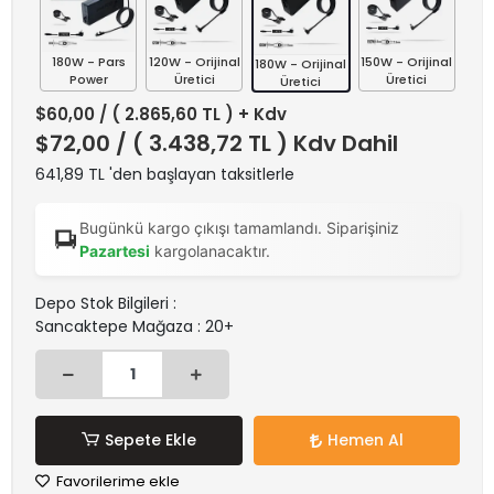
180W - Pars
120W - Orijinal
150W - Orijinal
180W - Orijinal
Power
Üretici
Üretici
Üretici
$60,00
/ ( 2.865,60 TL ) + Kdv
$72,00
/ ( 3.438,72 TL ) Kdv Dahil
641,89 TL 'den başlayan taksitlerle
Bugünkü kargo çıkışı tamamlandı. Siparişiniz
Pazartesi
kargolanacaktır.
Depo Stok Bilgileri :
Sancaktepe Mağaza : 20+
Sepete Ekle
Hemen Al
Favorilerime ekle