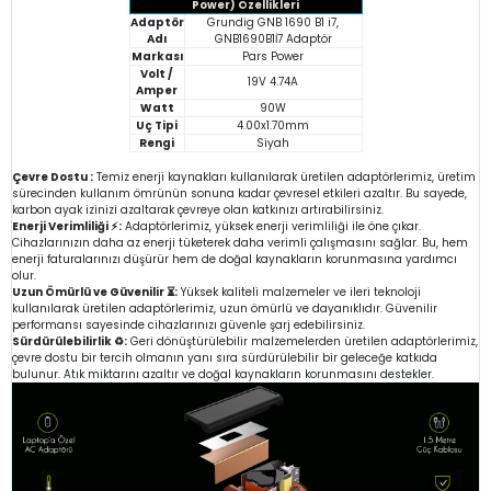
Power) Özellikleri
Adaptör
Grundig GNB 1690 B1 i7,
Adı
GNB1690B1İ7 Adaptör
Markası
Pars Power
Volt /
19V 4.74A
Amper
Watt
90W
Uç Tipi
4.00x1.70mm
Rengi
Siyah
Çevre Dostu :
Temiz enerji kaynakları kullanılarak üretilen adaptörlerimiz, üretim
sürecinden kullanım ömrünün sonuna kadar çevresel etkileri azaltır. Bu sayede,
karbon ayak izinizi azaltarak çevreye olan katkınızı artırabilirsiniz.
Enerji Verimliliği ⚡:
Adaptörlerimiz, yüksek enerji verimliliği ile öne çıkar.
Cihazlarınızın daha az enerji tüketerek daha verimli çalışmasını sağlar. Bu, hem
enerji faturalarınızı düşürür hem de doğal kaynakların korunmasına yardımcı
olur.
Uzun Ömürlü ve Güvenilir ⏳:
Yüksek kaliteli malzemeler ve ileri teknoloji
kullanılarak üretilen adaptörlerimiz, uzun ömürlü ve dayanıklıdır. Güvenilir
performansı sayesinde cihazlarınızı güvenle şarj edebilirsiniz.
Sürdürülebilirlik ♻️:
Geri dönüştürülebilir malzemelerden üretilen adaptörlerimiz,
çevre dostu bir tercih olmanın yanı sıra sürdürülebilir bir geleceğe katkıda
bulunur. Atık miktarını azaltır ve doğal kaynakların korunmasını destekler.