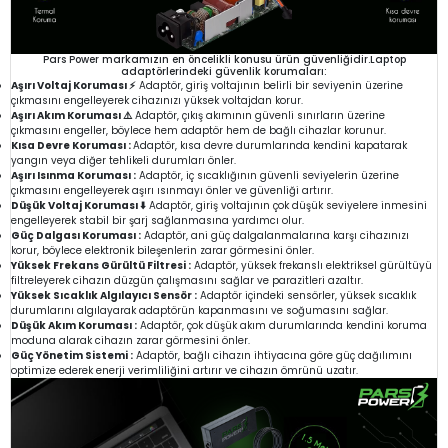
Pars Power markamızın en öncelikli konusu ürün güvenliğidir.Laptop
adaptörlerindeki güvenlik korumaları:
Aşırı Voltaj Koruması ⚡
Adaptör, giriş voltajının belirli bir seviyenin üzerine
çıkmasını engelleyerek cihazınızı yüksek voltajdan korur.
Aşırı Akım Koruması ⚠️
Adaptör, çıkış akımının güvenli sınırların üzerine
çıkmasını engeller, böylece hem adaptör hem de bağlı cihazlar korunur.
Kısa Devre Koruması :
Adaptör, kısa devre durumlarında kendini kapatarak
yangın veya diğer tehlikeli durumları önler.
Aşırı Isınma Koruması :
Adaptör, iç sıcaklığının güvenli seviyelerin üzerine
çıkmasını engelleyerek aşırı ısınmayı önler ve güvenliği artırır.
Düşük Voltaj Koruması ⬇️
Adaptör, giriş voltajının çok düşük seviyelere inmesini
engelleyerek stabil bir şarj sağlanmasına yardımcı olur.
Güç Dalgası Koruması :
Adaptör, ani güç dalgalanmalarına karşı cihazınızı
korur, böylece elektronik bileşenlerin zarar görmesini önler.
Yüksek Frekans Gürültü Filtresi :
Adaptör, yüksek frekanslı elektriksel gürültüyü
filtreleyerek cihazın düzgün çalışmasını sağlar ve parazitleri azaltır.
Yüksek Sıcaklık Algılayıcı Sensör :
Adaptör içindeki sensörler, yüksek sıcaklık
durumlarını algılayarak adaptörün kapanmasını ve soğumasını sağlar.
Düşük Akım Koruması :
Adaptör, çok düşük akım durumlarında kendini koruma
moduna alarak cihazın zarar görmesini önler.
Güç Yönetim Sistemi :
Adaptör, bağlı cihazın ihtiyacına göre güç dağılımını
optimize ederek enerji verimliliğini artırır ve cihazın ömrünü uzatır.