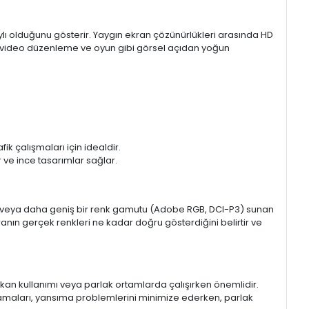
aylı olduğunu gösterir. Yaygın ekran çözünürlükleri arasında HD
mı, video düzenleme ve oyun gibi görsel açıdan yoğun
k çalışmaları için idealdir.
ir ve ince tasarımlar sağlar.
sRGB veya daha geniş bir renk gamutu (Adobe RGB, DCI-P3) sunan
anın gerçek renkleri ne kadar doğru gösterdiğini belirtir ve
 mekan kullanımı veya parlak ortamlarda çalışırken önemlidir.
lamaları, yansıma problemlerini minimize ederken, parlak