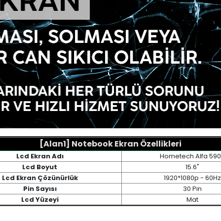
[Alan1] Notebook Ekran Özellikleri
Lcd Ekran Adı
Hometech Alfa 59
Lcd Boyut
15.6"
Lcd Ekran Çözünürlük
1920*1080p - 60Hz
Pin Sayısı
30 Pin
Lcd Yüzeyi
Mat