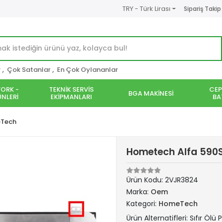
TRY - Türk Lirası
Sipariş Takip
r
,
Çok Satanlar
,
En Çok Oylananlar
ORK -
TEKNİK SERVİS
CEP
BGA MAKİNESİ
NLERİ
EKİPMANLARI
BA
Tech
Hometech Alfa 590S 
Ürün Kodu:
2VJR3824
Marka:
Oem
Kategori:
HomeTech
Ürün Alternatifleri: Sıfır Ölü P