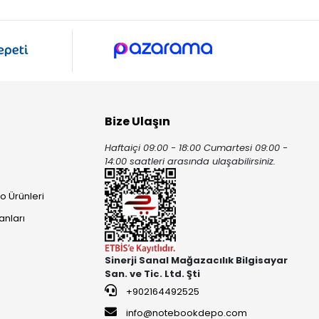
Bize Ulaşın
Haftaiçi 09:00 - 18:00 Cumartesi 09:00 -
ı
14:00 saatleri arasında ulaşabilirsiniz.
o Ürünleri
anları
Sinerji Sanal Mağazacılık Bilgisayar
San. ve Tic. Ltd. Şti
+902164492525
info@notebookdepo.com