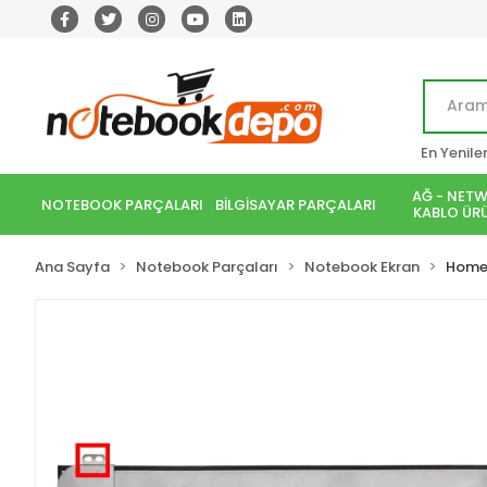
En Yenile
AĞ - NETW
NOTEBOOK PARÇALARI
BİLGİSAYAR PARÇALARI
KABLO ÜRÜ
Ana Sayfa
Notebook Parçaları
Notebook Ekran
Home