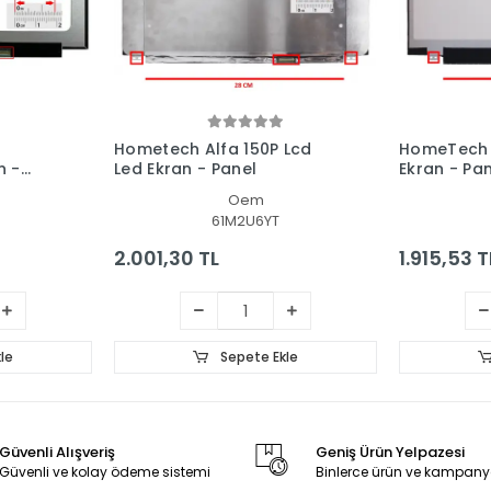
Hometech Alfa 150P Lcd
HomeTech 
n -
Led Ekran - Panel
Ekran - Pa
Oem
61M2U6YT
2.001,30 TL
1.915,53 T
le
Sepete Ekle
Güvenli Alışveriş
Geniş Ürün Yelpazesi
Güvenli ve kolay ödeme sistemi
Binlerce ürün ve kampany