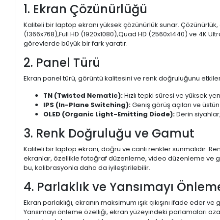
1. Ekran Çözünürlüğü
Kaliteli bir laptop ekranı yüksek çözünürlük sunar. Çözünürlük,
(1366x768),Full HD (1920x1080),Quad HD (2560x1440) ve 4K Ultr
görevlerde büyük bir fark yaratır.
2. Panel Türü
Ekran panel türü, görüntü kalitesini ve renk doğruluğunu etkiler.
TN (Twisted Nematic):
Hızlı tepki süresi ve yüksek yen
IPS (In-Plane Switching):
Geniş görüş açıları ve üstün
OLED (Organic Light-Emitting Diode):
Derin siyahlar,
3. Renk Doğruluğu ve Gamut
Kaliteli bir laptop ekranı, doğru ve canlı renkler sunmalıdır.
ekranlar, özellikle fotoğraf düzenleme, video düzenleme ve gra
bu, kalibrasyonla daha da iyileştirilebilir.
4. Parlaklık ve Yansımayı Önlem
Ekran parlaklığı, ekranın maksimum ışık çıkışını ifade eder ve g
Yansımayı önleme özelliği, ekran yüzeyindeki parlamaları aza