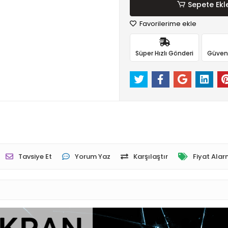
Sepete Ekl
Favorilerime ekle
Süper Hızlı Gönderi
Güvenli
Tavsiye Et
Yorum Yaz
Karşılaştır
Fiyat Alar