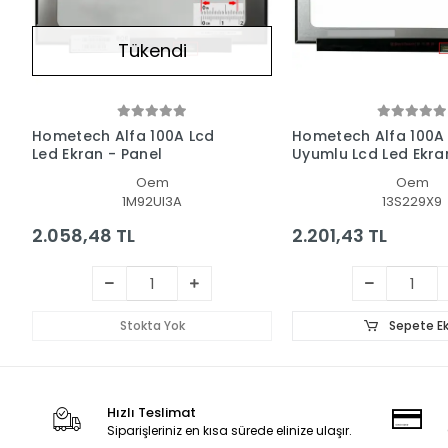
Tükendi
Hometech Alfa 100A Lcd
Hometech Alfa 100A
Led Ekran - Panel
Uyumlu Lcd Led Ekra
Panel
Oem
Oem
1M92UI3A
13S229X9
2.058,48 TL
2.201,43 TL
Stokta Yok
Sepete Ek
Hızlı Teslimat
Siparişleriniz en kısa sürede elinize ulaşır.