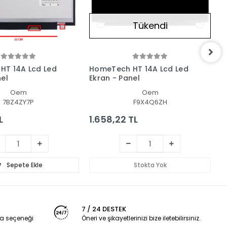
Tükendi
HT 14A Lcd Led
HomeTech HT 14A Lcd Led
H
nel
Ekran - Panel
L
Oem
Oem
7BZ4ZY7P
F9X4Q6ZH
L
1.658,22 TL
1
Sepete Ekle
Stokta Yok
7 / 24 DESTEK
a seçeneği
Öneri ve şikayetlerinizi bize iletebilirsiniz.