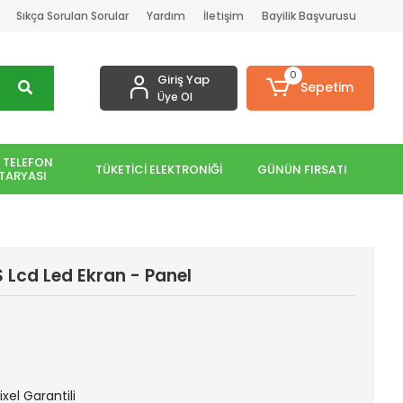
Sıkça Sorulan Sorular
Yardım
İletişim
Bayilik Başvurusu
0
Giriş Yap
Sepetim
Üye Ol
 TELEFON
TÜKETİCİ ELEKTRONİĞİ
GÜNÜN FIRSATI
TARYASI
Lcd Led Ekran - Panel
ixel Garantili