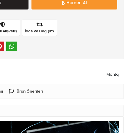
e
Hemen Al
 Alışveriş
İade ve Değişim
Montaj
mı
Ürün Önerileri