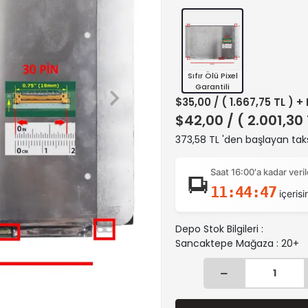
Sıfır Ölü Pixel
Garantili
$35,00
/ ( 1.667,75 TL ) +
$42,00
/ ( 2.001,30
373,58 TL 'den başlayan taks
Saat 16:00'a kadar ver
11:44:46
içerisi
Depo Stok Bilgileri :
Sancaktepe Mağaza : 20+