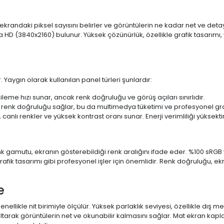
 ekrandaki piksel sayısını belirler ve görüntülerin ne kadar net ve det
a HD (3840x2160) bulunur. Yüksek çözünürlük, özellikle grafik tasarı
 Yaygın olarak kullanılan panel türleri şunlardır:
ileme hızı sunar, ancak renk doğruluğu ve görüş açıları sınırlıdır.
 renk doğruluğu sağlar, bu da multimedya tüketimi ve profesyonel grafi
 canlı renkler ve yüksek kontrast oranı sunar. Enerji verimliliği yüksekt
 Renk gamutu, ekranın gösterebildiği renk aralığını ifade eder. %100 
fik tasarımı gibi profesyonel işler için önemlidir. Renk doğruluğu, ekr
e
enellikle nit birimiyle ölçülür. Yüksek parlaklık seviyesi, özellikle dış
ltarak görüntülerin net ve okunabilir kalmasını sağlar. Mat ekran kap