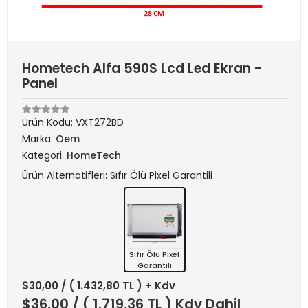
Hometech Alfa 590S Lcd Led Ekran -
Panel
Ürün Kodu:
VXT272BD
Marka:
Oem
Kategori:
HomeTech
Ürün Alternatifleri: Sıfır Ölü Pixel Garantili
Sıfır Ölü Pixel
Garantili
$30,00
/ ( 1.432,80 TL ) + Kdv
$36,00
/ ( 1.719,36 TL ) Kdv Dahil