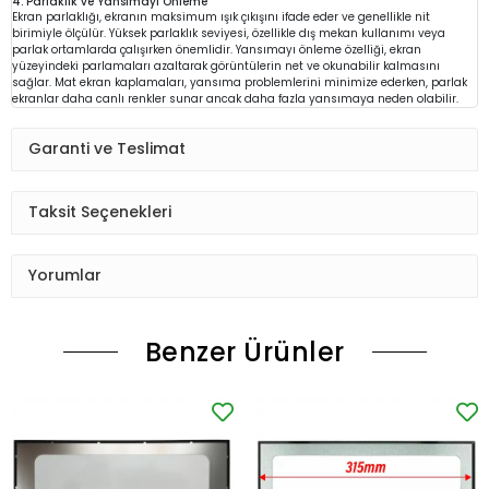
4. Parlaklık ve Yansımayı Önleme
Ekran parlaklığı, ekranın maksimum ışık çıkışını ifade eder ve genellikle nit
birimiyle ölçülür. Yüksek parlaklık seviyesi, özellikle dış mekan kullanımı veya
parlak ortamlarda çalışırken önemlidir. Yansımayı önleme özelliği, ekran
yüzeyindeki parlamaları azaltarak görüntülerin net ve okunabilir kalmasını
sağlar. Mat ekran kaplamaları, yansıma problemlerini minimize ederken, parlak
ekranlar daha canlı renkler sunar ancak daha fazla yansımaya neden olabilir.
Garanti ve Teslimat
Taksit Seçenekleri
Yorumlar
Benzer Ürünler