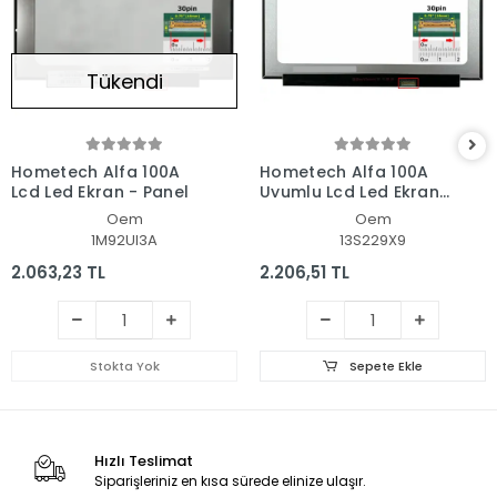
Tükendi
Hometech Alfa 100A
Hometech Alfa 100A
Lcd Led Ekran - Panel
Uyumlu Lcd Led Ekran
- Panel
Oem
Oem
1M92UI3A
13S229X9
2.063,23 TL
2.206,51 TL
Stokta Yok
Sepete Ekle
Hızlı Teslimat
Siparişleriniz en kısa sürede elinize ulaşır.