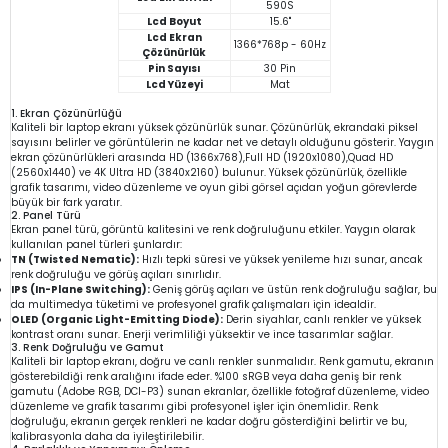
590S
Lcd Boyut
15.6"
Lcd Ekran
1366*768p - 60Hz
Çözünürlük
Pin Sayısı
30 Pin
Lcd Yüzeyi
Mat
1. Ekran Çözünürlüğü
Kaliteli bir laptop ekranı yüksek çözünürlük sunar. Çözünürlük, ekrandaki piksel
sayısını belirler ve görüntülerin ne kadar net ve detaylı olduğunu gösterir. Yaygın
ekran çözünürlükleri arasında HD (1366x768),Full HD (1920x1080),Quad HD
(2560x1440) ve 4K Ultra HD (3840x2160) bulunur. Yüksek çözünürlük, özellikle
grafik tasarımı, video düzenleme ve oyun gibi görsel açıdan yoğun görevlerde
büyük bir fark yaratır.
2. Panel Türü
Ekran panel türü, görüntü kalitesini ve renk doğruluğunu etkiler. Yaygın olarak
kullanılan panel türleri şunlardır:
TN (Twisted Nematic):
Hızlı tepki süresi ve yüksek yenileme hızı sunar, ancak
renk doğruluğu ve görüş açıları sınırlıdır.
IPS (In-Plane Switching):
Geniş görüş açıları ve üstün renk doğruluğu sağlar, bu
da multimedya tüketimi ve profesyonel grafik çalışmaları için idealdir.
OLED (Organic Light-Emitting Diode):
Derin siyahlar, canlı renkler ve yüksek
kontrast oranı sunar. Enerji verimliliği yüksektir ve ince tasarımlar sağlar.
3. Renk Doğruluğu ve Gamut
Kaliteli bir laptop ekranı, doğru ve canlı renkler sunmalıdır. Renk gamutu, ekranın
gösterebildiği renk aralığını ifade eder. %100 sRGB veya daha geniş bir renk
gamutu (Adobe RGB, DCI-P3) sunan ekranlar, özellikle fotoğraf düzenleme, video
düzenleme ve grafik tasarımı gibi profesyonel işler için önemlidir. Renk
doğruluğu, ekranın gerçek renkleri ne kadar doğru gösterdiğini belirtir ve bu,
kalibrasyonla daha da iyileştirilebilir.