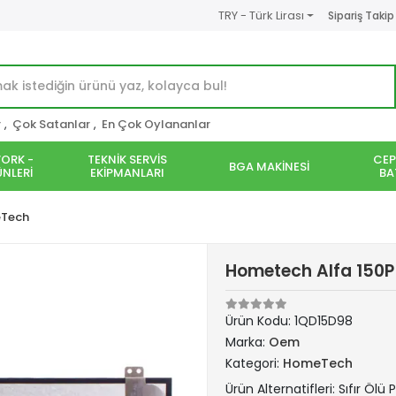
TRY - Türk Lirası
Sipariş Takip
r
,
Çok Satanlar
,
En Çok Oylananlar
ORK -
TEKNİK SERVİS
CEP
BGA MAKİNESİ
NLERİ
EKİPMANLARI
BA
Tech
Hometech Alfa 150P 
Ürün Kodu:
1QD15D98
Marka:
Oem
Kategori:
HomeTech
Ürün Alternatifleri: Sıfır Ölü P