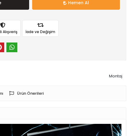
e
Hemen Al
 Alışveriş
İade ve Değişim
Montaj
mı
Ürün Önerileri