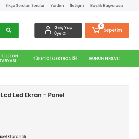
Sıkça Sorulan Sorular
Yardım
İletişim
Bayilik Başvurusu
0
Giriş Yap
Sepetim
Üye Ol
 TELEFON
TÜKETİCİ ELEKTRONİĞİ
GÜNÜN FIRSATI
TARYASI
Lcd Led Ekran - Panel
ixel Garantili