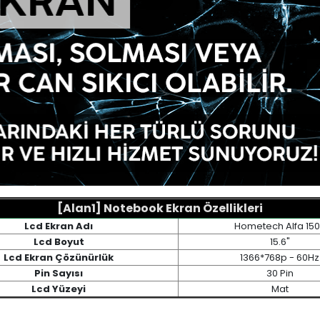
[Alan1] Notebook Ekran Özellikleri
Lcd Ekran Adı
Hometech Alfa 15
Lcd Boyut
15.6"
Lcd Ekran Çözünürlük
1366*768p - 60Hz
Pin Sayısı
30 Pin
Lcd Yüzeyi
Mat