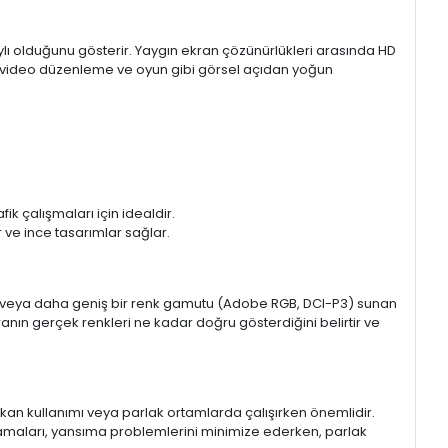
aylı olduğunu gösterir. Yaygın ekran çözünürlükleri arasında HD
mı, video düzenleme ve oyun gibi görsel açıdan yoğun
k çalışmaları için idealdir.
ir ve ince tasarımlar sağlar.
sRGB veya daha geniş bir renk gamutu (Adobe RGB, DCI-P3) sunan
anın gerçek renkleri ne kadar doğru gösterdiğini belirtir ve
 mekan kullanımı veya parlak ortamlarda çalışırken önemlidir.
lamaları, yansıma problemlerini minimize ederken, parlak