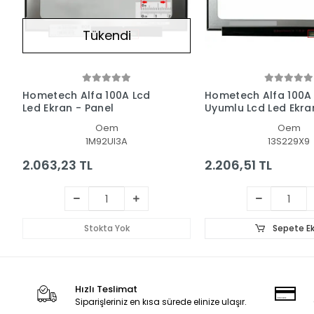
Tükendi
Hometech Alfa 100A Lcd
Hometech Alfa 100A
Led Ekran - Panel
Uyumlu Lcd Led Ekra
Panel
Oem
Oem
1M92UI3A
13S229X9
2.063,23 TL
2.206,51 TL
Stokta Yok
Sepete Ek
Hızlı Teslimat
Siparişleriniz en kısa sürede elinize ulaşır.