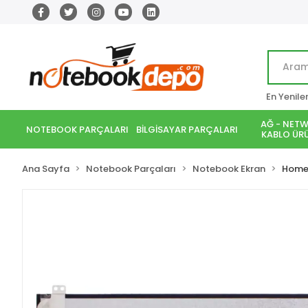
En Yenile
AĞ - NETW
NOTEBOOK PARÇALARI
BİLGİSAYAR PARÇALARI
KABLO ÜRÜ
Ana Sayfa
Notebook Parçaları
Notebook Ekran
Home