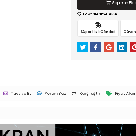
Sepete Ekl
Favorilerime ekle
Süper Hızlı Gönderi
Güvenli
Tavsiye Et
Yorum Yaz
Karşılaştır
Fiyat Alar