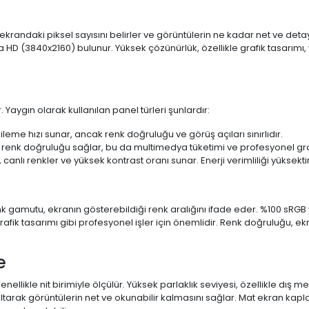
 ekrandaki piksel sayısını belirler ve görüntülerin ne kadar net ve det
a HD (3840x2160) bulunur. Yüksek çözünürlük, özellikle grafik tasarı
 Yaygın olarak kullanılan panel türleri şunlardır:
ileme hızı sunar, ancak renk doğruluğu ve görüş açıları sınırlıdır.
 renk doğruluğu sağlar, bu da multimedya tüketimi ve profesyonel grafi
 canlı renkler ve yüksek kontrast oranı sunar. Enerji verimliliği yüksekt
 Renk gamutu, ekranın gösterebildiği renk aralığını ifade eder. %100 
fik tasarımı gibi profesyonel işler için önemlidir. Renk doğruluğu, ekr
e
enellikle nit birimiyle ölçülür. Yüksek parlaklık seviyesi, özellikle dış
ltarak görüntülerin net ve okunabilir kalmasını sağlar. Mat ekran kap