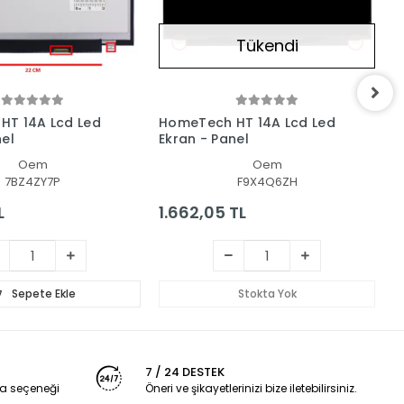
Tükendi
HT 14A Lcd Led
HomeTech HT 14A Lcd Led
H
nel
Ekran - Panel
L
Oem
Oem
7BZ4ZY7P
F9X4Q6ZH
L
1.662,05 TL
1
Sepete Ekle
Stokta Yok
7 / 24 DESTEK
a seçeneği
Öneri ve şikayetlerinizi bize iletebilirsiniz.