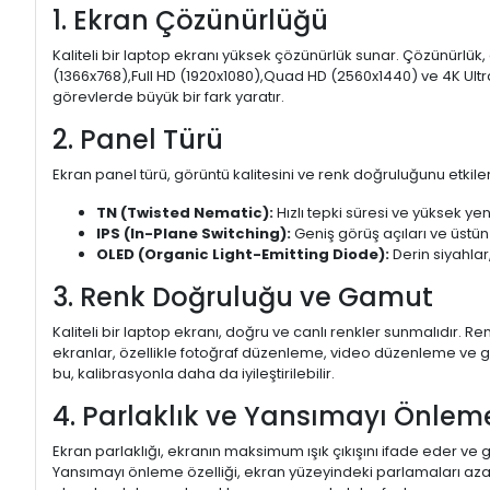
1. Ekran Çözünürlüğü
Kaliteli bir laptop ekranı yüksek çözünürlük sunar. Çözünürlük,
(1366x768),Full HD (1920x1080),Quad HD (2560x1440) ve 4K Ultr
görevlerde büyük bir fark yaratır.
2. Panel Türü
Ekran panel türü, görüntü kalitesini ve renk doğruluğunu etkiler.
TN (Twisted Nematic):
Hızlı tepki süresi ve yüksek yen
IPS (In-Plane Switching):
Geniş görüş açıları ve üstün
OLED (Organic Light-Emitting Diode):
Derin siyahlar,
3. Renk Doğruluğu ve Gamut
Kaliteli bir laptop ekranı, doğru ve canlı renkler sunmalıdır.
ekranlar, özellikle fotoğraf düzenleme, video düzenleme ve gra
bu, kalibrasyonla daha da iyileştirilebilir.
4. Parlaklık ve Yansımayı Önlem
Ekran parlaklığı, ekranın maksimum ışık çıkışını ifade eder ve g
Yansımayı önleme özelliği, ekran yüzeyindeki parlamaları aza