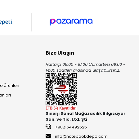
Bize Ulaşın
Haftaiçi 09:00 - 18:00 Cumartesi 09:00 -
ı
14:00 saatleri arasında ulaşabilirsiniz.
o Ürünleri
anları
Sinerji Sanal Mağazacılık Bilgisayar
San. ve Tic. Ltd. Şti
+902164492525
info@notebookdepo.com