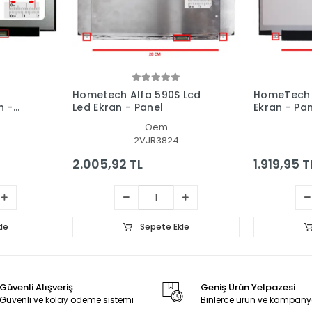
Hometech Alfa 590S Lcd
HomeTech 
n -
Led Ekran - Panel
Ekran - Pa
Oem
2VJR3824
2.005,92 TL
1.919,95 T
le
Sepete Ekle
Güvenli Alışveriş
Geniş Ürün Yelpazesi
Güvenli ve kolay ödeme sistemi
Binlerce ürün ve kampany