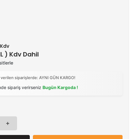
+ Kdv
TL ) Kdv Dahil
itlerle
 verilen siparişlerde: AYNI GÜN KARGO!
nde sipariş verirseniz
Bugün Kargoda !