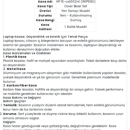
Kasa Adı
HP 15-cw1002nt (8KP51EA)
Kasa Tipi
Cover Bezel Set
Üretici
Yan Sanayi Muadil
Durumu
Yeni - Kullanılmamış
Kasa Rengi
Gümüş
Kasa
1. Kalite Muadil
Kalitesi
Laptop Kasası: Dayanıklılık ve Estetik İçin Temel Parça
Laptop kasası, cihazın iç bileşenlerini koruyan ve estetik görünümünü belirleyen
önemli bir parçadır. Kasanın malzemesi ve tasarımı, laptopun dayanıklılığı ve
kullanıcı deneyimini doğrudan etkiler.
Kasa Malzemeleri ve Özellikleri
1.
Plastik Kasa
Plastik kasalar, hafif ve maliyet açısından avantajlıdır. Fakat darbelere karşı daha
az dayanıklıdır.
2.
Metal Kasa
Alüminyum ve magnezyum alaşımları gibi metaller kullanılarak yapılan kasalar,
yüksek dayanıklılık ve şık bir görünüm sunar. Genellikle premium modellerde
bulunur.
3.
Karbon Fiber Kasa
Karbon fiber kasalar, hafiflik ve dayanıklılığı bir araya getirir. Yüksek performans
ve mobilite gerektiren kullanıcılar için idealdir.
Kasa Bakımı ve Değişimi
Bakım İpuçları:
Temizlik:
Kasanın yüzeyini düzenli olarak temizlemek, hem estetik görünümünü
korur hem de toz birikimini önler.
Koruma:
Sert yüzeylerde ve düşme riskine karşı dikkatli kullanım, kasanın uzun
ömürlü olmasını sağlar.
Değişim:
Kasa hasar gördüğünde veya çatladığında, değiştirilmesi gerekebilir. Kasa