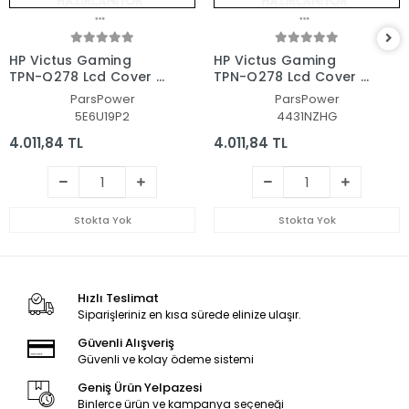
HP Victus Gaming
HP Victus Gaming
TPN-Q278 Lcd Cover -
TPN-Q278 Lcd Cover -
Bezel Ekran Kasası-
Bezel Ekran Kasası-
ParsPower
ParsPower
Çerçeve Set
Çerçeve Set
5E6U19P2
4431NZHG
4.011,84 TL
4.011,84 TL
Stokta Yok
Stokta Yok
Hızlı Teslimat
Siparişleriniz en kısa sürede elinize ulaşır.
Güvenli Alışveriş
Güvenli ve kolay ödeme sistemi
Geniş Ürün Yelpazesi
Binlerce ürün ve kampanya seçeneği