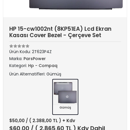
HP 15-cw1002nt (8KP51EA) Lcd Ekran
Kasası Cover Bezel - Çerçeve Set
Ürün Kodu:
2T623P4Z
Marka:
ParsPower
Kategori:
Hp - Compaq
Ürün Alternatifleri: Gümüş
Gümüş
$50,00
/ ( 2.388,00 TL ) + Kdv
$60,00
/ ( 2.865,60 TL ) Kdv Dahil