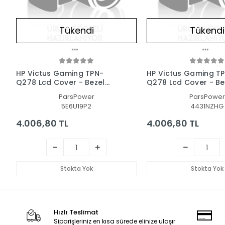
Tükendi
Tükendi
HP Victus Gaming TPN-
HP Victus Gaming T
Q278 Lcd Cover - Bezel
Q278 Lcd Cover - Be
Ekran Kasası-Çerçeve Set
Ekran Kasası-Çerçe
ParsPower
ParsPower
5E6U19P2
4431NZHG
4.006,80 TL
4.006,80 TL
Stokta Yok
Stokta Yok
Hızlı Teslimat
Siparişleriniz en kısa sürede elinize ulaşır.