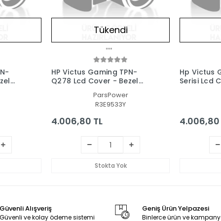
Tükendi
PN-
HP Victus Gaming TPN-
Hp Victus 
zel
Q278 Lcd Cover - Bezel
Serisi Lcd 
ve Set
Ekran Kasası-Çerçeve Set
Ekran Kasa
ParsPower
R3E9533Y
4.006,80 TL
4.006,80
Stokta Yok
Güvenli Alışveriş
Geniş Ürün Yelpazesi
Güvenli ve kolay ödeme sistemi
Binlerce ürün ve kampany