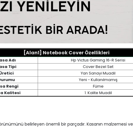
[Alan1] Notebook Cover Özellikleri
asa Adı
Hp Victus Gaming 16-R Serisi
asa Tipi
Cover Bezel Set
Üretici
Yan Sanayi Muadil
Durumu
Yeni - Kullanılmamış
sa Rengi
Füme
a Kalitesi
1. Kalite Muadil
 görünümünü belirleyen önemli bir parçadır. Kasanın malzemesi ve t