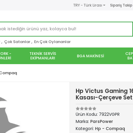
TRY - Türk Lirası
Sipariş Takip
r
,
Çok Satanlar
,
En Çok Oylananlar
ORK -
TEKNİK SERVİS
CEP
BGA MAKİNESİ
NLERİ
EKİPMANLARI
BA
 Compaq
Hp Victus Gaming 16
Kasası-Çerçeve Set
Ürün Kodu:
7922VGPR
Marka:
ParsPower
Kategori:
Hp - Compaq