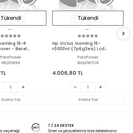
Tükendi
Tükendi
Gaming 16-R
Hp Victus Gaming 16-
H
Cover - Bezel
r0000nt (7p6g3ea) Lcd
C
sı-Çerçeve Set
Cover - Bezel Ekran
C
ParsPower
ParsPower
Kasası-Çerçeve Set
N52D18X9
WL6XWTO5
 TL
4.006,80 TL
3
Stokta Yok
Stokta Yok
7 / 24 DESTEK
a seçeneği
Öneri ve şikayetlerinizi bize iletebilirsiniz.