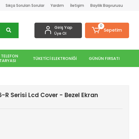
Sıkça Sorulan Sorular
Yardım
İletişim
Bayilik Başvurusu
0
Giriş Yap
Sepetim
Üye Ol
 TELEFON
TÜKETİCİ ELEKTRONİĞİ
GÜNÜN FIRSATI
TARYASI
-R Serisi Lcd Cover - Bezel Ekran