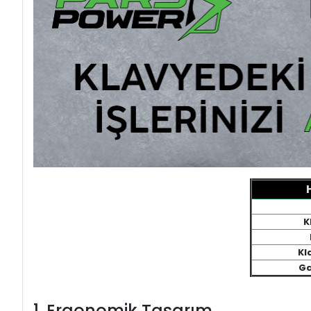
K
Kl
Ga
1. Ergonomik Tasarım