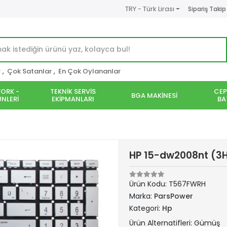
TRY - Türk Lirası
Sipariş Takip
r
,
Çok Satanlar
,
En Çok Oylananlar
ORK -
TEKNİK SERVİS
CEP
BGA MAKİNESİ
NLERİ
EKİPMANLARI
BA
HP 15-dw2008nt (3
Ürün Kodu:
T567FWRH
Marka:
ParsPower
Kategori:
Hp
Ürün Alternatifleri: Gümüş