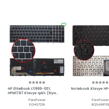
HP EliteBook L11999-001,
Notebook Klavye HP
HPM17B7 Klavye Işıklı (Siyah
TR)
ParsPower
ParsPower
EOHG7219
8QS4WP3