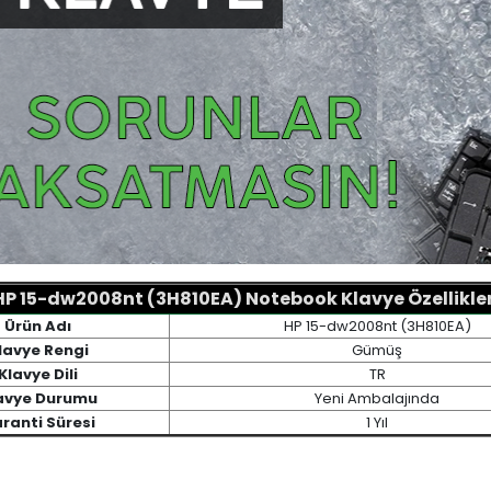
HP 15-dw2008nt (3H810EA) Notebook Klavye Özellikler
Ürün Adı
HP 15-dw2008nt (3H810EA)
lavye Rengi
Gümüş
Klavye Dili
TR
avye Durumu
Yeni Ambalajında
ranti Süresi
1 Yıl