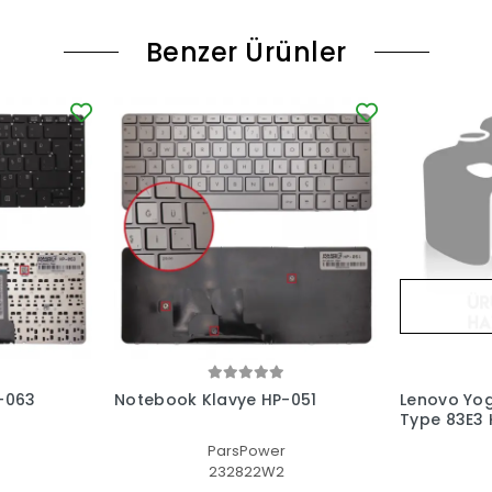
Benzer Ürünler
-063
Notebook Klavye HP-051
Lenovo Yog
Type 83E3 K
(Füme TR)
ParsPower
S
232822W2