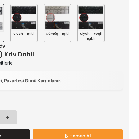
Siyah - Işıklı
Gümüş - Işıklı
Siyah - Yeşil
Işıklı
Kdv
 ) Kdv Dahil
itlerle
ri, Pazartesi Günü Kargolanır.
e
Hemen Al