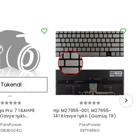
Tükendi
a Pro 7 14AHP9
Hp M27955-001, M27955-
H
lavye Işıklı
141 Klavye Işıklı (Gümüş TR)
1
ParsPower
ParsPower
G83EG24Q
S9TYAR6O