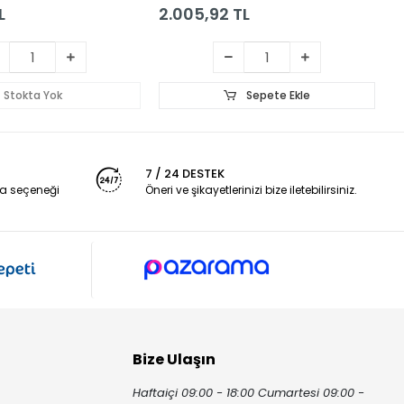
L
2.005,92 TL
2
Stokta Yok
Sepete Ekle
7 / 24 DESTEK
a seçeneği
Öneri ve şikayetlerinizi bize iletebilirsiniz.
Bize Ulaşın
Haftaiçi 09:00 - 18:00 Cumartesi 09:00 -
ı