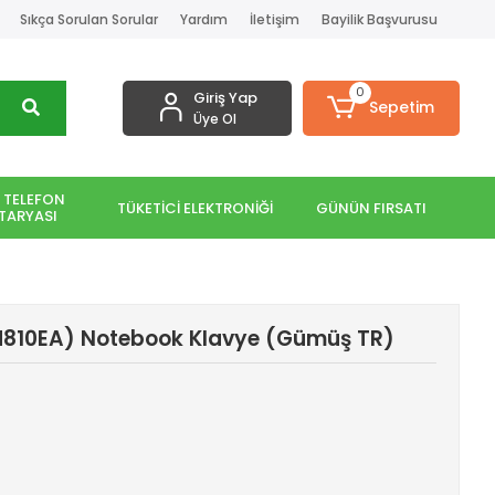
Sıkça Sorulan Sorular
Yardım
İletişim
Bayilik Başvurusu
0
Giriş Yap
Sepetim
Üye Ol
 TELEFON
TÜKETİCİ ELEKTRONİĞİ
GÜNÜN FIRSATI
TARYASI
H810EA) Notebook Klavye (Gümüş TR)