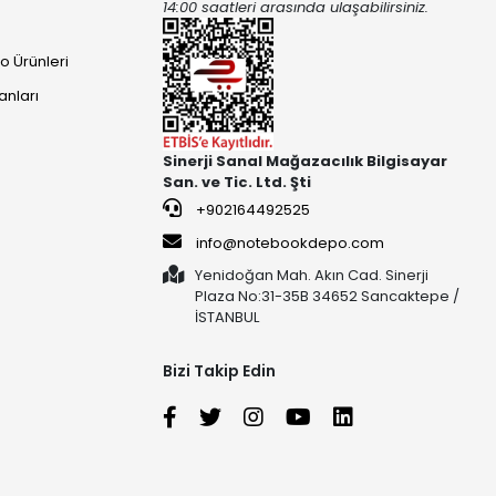
14:00 saatleri arasında ulaşabilirsiniz.
o Ürünleri
anları
Sinerji Sanal Mağazacılık Bilgisayar
San. ve Tic. Ltd. Şti
+902164492525
info@notebookdepo.com
Yenidoğan Mah. Akın Cad. Sinerji
Plaza No:31-35B 34652 Sancaktepe /
İSTANBUL
Bizi Takip Edin