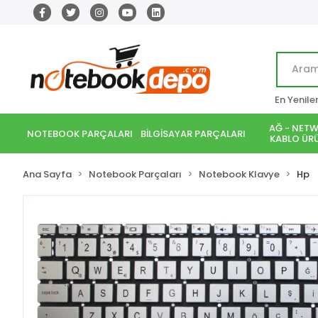
En Yenile
AĞ - NETW
NOTEBOOK PARÇALARI
BİLGİSAYAR PARÇALARI
KABLO ÜRÜ
Ana Sayfa
Notebook Parçaları
Notebook Klavye
Hp