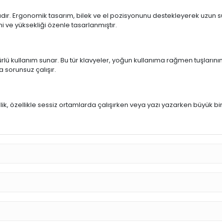
ıdır. Ergonomik tasarım, bilek ve el pozisyonunu destekleyerek uzun sür
mi ve yüksekliği özenle tasarlanmıştır.
rlü kullanım sunar. Bu tür klavyeler, yoğun kullanıma rağmen tuşlarının
a sorunsuz çalışır.
u
llik, özellikle sessiz ortamlarda çalışırken veya yazı yazarken büyük bi