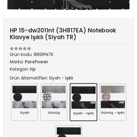
HP 15-dw2011nt (3H817EA) Notebook
Klavye Işıklı (Siyah TR)
Ürün Kodu:
8891PN7K
Marka:
ParsPower
Kategori:
Hp
Ürün Alternatifleri: Siyah - Işıklı
Siyah
Gümüş
Gümüş - Işıklı
Siyah - Işıklı