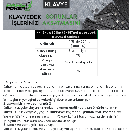
HP 15-dw2011nt (3H817EA) Notebook
Klavye Özellikleri
HP 15-dw2011nt
Ürün Adı
(3H817EA)
Klavye Rengi
Siyah - Işıklı
Klavye Dili
TR
Klavye
Yeni Ambalajında
Durumu
Garanti
1 Yıl
Süresi
1. Ergonomik Tasarım
Kaliteli bir laptop klavyesi ergonomik bir tasarıma sahip olmalıdır. Ergonomik
tasarım, bilek ve el pozisyonunu destekleyerek uzun süreli kullanımlarda bilek
ağrısı ve rahatsızlıkların önüne geçer. Kullanıcıların rahat bir şekilde yazabilmesi
için tuşların yerleşimi ve yüksekliği özenle tasarlanmıştır.
2. Dayanıklılık ve Uzun Ömür ⏳
Kaliteli klavyeler dayanıklı malzemelerden üretilir ve uzun ömürlü kullanım
sunar. Bu tür klavyeler, yoğun kullanıma rağmen tuşlarının bozulmaması ve
işlevselliğini yitirmemesiyle bilinir. Yüksek kaliteli tuşlar, yazma deneyimini
iyileştirir ve uzun süre boyunca sorunsuz çalışır.
3. Sessiz ve Yumuşak Tuş Vuruşu
Kaliteli klavyeler sessiz ve yumuşak tuş vuruşları sunar. Bu özellik, özellikle sessiz