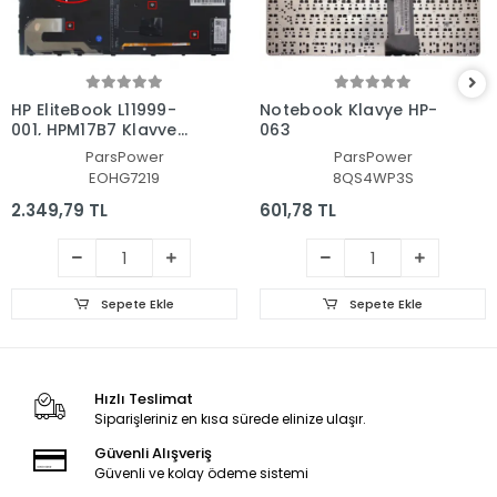
HP EliteBook L11999-
Notebook Klavye HP-
001, HPM17B7 Klavye
063
Işıklı (Siyah TR)
ParsPower
ParsPower
EOHG7219
8QS4WP3S
2.349,79 TL
601,78 TL
Sepete Ekle
Sepete Ekle
Hızlı Teslimat
Siparişleriniz en kısa sürede elinize ulaşır.
Güvenli Alışveriş
Güvenli ve kolay ödeme sistemi