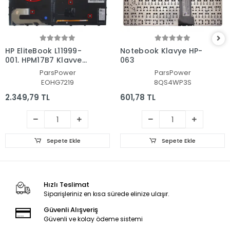
HP EliteBook L11999-
Notebook Klavye HP-
001, HPM17B7 Klavye
063
Işıklı (Siyah TR)
ParsPower
ParsPower
EOHG7219
8QS4WP3S
2.349,79 TL
601,78 TL
Sepete Ekle
Sepete Ekle
Hızlı Teslimat
Siparişleriniz en kısa sürede elinize ulaşır.
Güvenli Alışveriş
Güvenli ve kolay ödeme sistemi