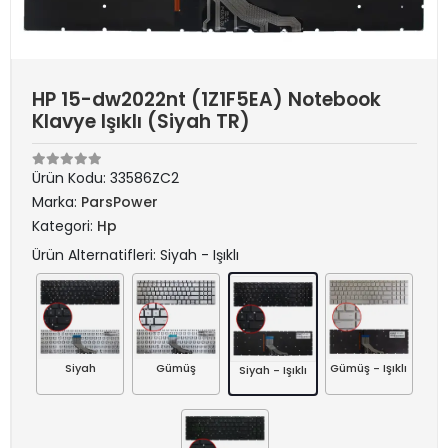
HP 15-dw2022nt (1Z1F5EA) Notebook
Klavye Işıklı (Siyah TR)
Ürün Kodu:
33586ZC2
Marka:
ParsPower
Kategori:
Hp
Ürün Alternatifleri: Siyah - Işıklı
Siyah
Gümüş
Gümüş - Işıklı
Siyah - Işıklı