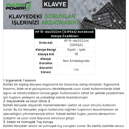
HP 15-dw2022nt (1Z1F5EA) Notebook
Klavye Özellikleri
HP 15-dw2022nt
Ürün Adı
(1Z1F5EA)
Klavye Rengi
Siyah - Işıklı
Klavye Dili
TR
Klavye
Yeni Ambalajında
Durumu
Garanti
1 Yıl
Süresi
1. Ergonomik Tasarım
Kaliteli bir laptop klavyesi ergonomik bir tasarıma sahip olmalıdır. Ergonomik
tasarım, bilek ve el pozisyonunu destekleyerek uzun süreli kullanımlarda bilek
ağrısı ve rahatsızlıkların önüne geçer. Kullanıcıların rahat bir şekilde yazabilmesi
için tuşların yerleşimi ve yüksekliği özenle tasarlanmıştır.
2. Dayanıklılık ve Uzun Ömür ⏳
Kaliteli klavyeler dayanıklı malzemelerden üretilir ve uzun ömürlü kullanım
sunar. Bu tür klavyeler, yoğun kullanıma rağmen tuşlarının bozulmaması ve
işlevselliğini yitirmemesiyle bilinir. Yüksek kaliteli tuşlar, yazma deneyimini
iyileştirir ve uzun süre boyunca sorunsuz çalışır.
3. Sessiz ve Yumuşak Tuş Vuruşu
Kaliteli klavyeler sessiz ve yumuşak tuş vuruşları sunar. Bu özellik, özellikle sessiz