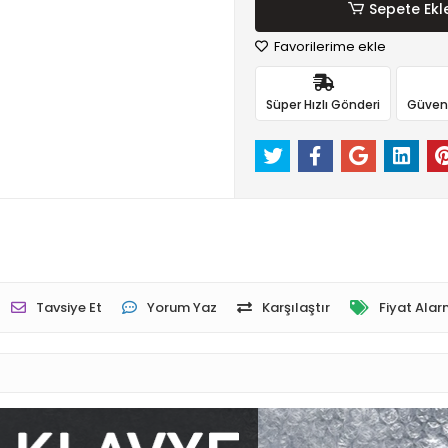
Sepete Ekl
Favorilerime ekle
Süper Hızlı Gönderi
Güvenli
Tavsiye Et
Yorum Yaz
Karşılaştır
Fiyat Alar