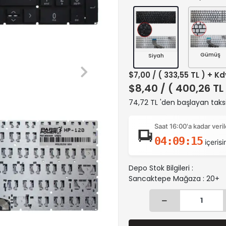
Gümüş
Siyah
$7,00
/ ( 333,55 TL ) + Kd
$8,40
/ ( 400,26 TL
74,72 TL 'den başlayan taksi
Saat 16:00'a kadar ver
04:09:14
içerisi
Depo Stok Bilgileri :
Sancaktepe Mağaza : 20+