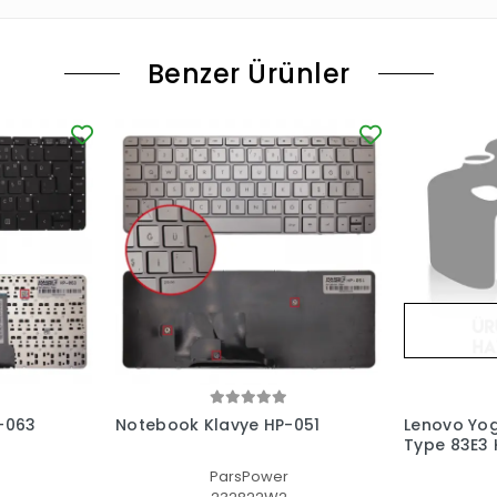
Benzer Ürünler
-063
Notebook Klavye HP-051
Lenovo Yog
Type 83E3 K
(Füme TR)
ParsPower