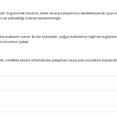
ıdır. Ergonomik tasarım, bilek ve el pozisyonunu destekleyerek uzun sür
mi ve yüksekliği özenle tasarlanmıştır.
rlü kullanım sunar. Bu tür klavyeler, yoğun kullanıma rağmen tuşlarının
a sorunsuz çalışır.
u
llik, özellikle sessiz ortamlarda çalışırken veya yazı yazarken büyük bi