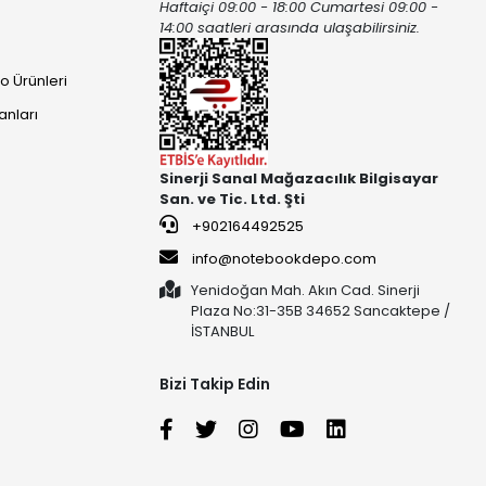
Haftaiçi 09:00 - 18:00 Cumartesi 09:00 -
ı
14:00 saatleri arasında ulaşabilirsiniz.
o Ürünleri
anları
Sinerji Sanal Mağazacılık Bilgisayar
San. ve Tic. Ltd. Şti
+902164492525
info@notebookdepo.com
Yenidoğan Mah. Akın Cad. Sinerji
Plaza No:31-35B 34652 Sancaktepe /
İSTANBUL
Bizi Takip Edin