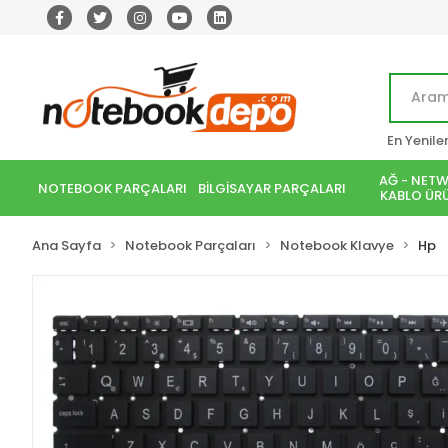
En Yenile
AĞ - NETW
NOTEBOOK PARÇALARI
BİLGİSAYAR PARÇALARI
KABLO ÜRÜ
Ana Sayfa
Notebook Parçaları
Notebook Klavye
Hp