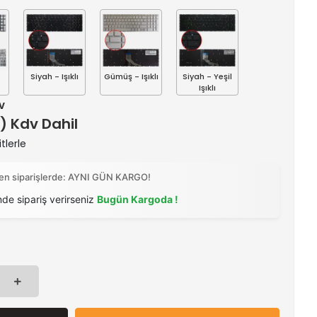
Siyah - Işıklı
Gümüş - Işıklı
Siyah - Yeşil
Işıklı
v
 ) Kdv Dahil
tlerle
ilen siparişlerde: AYNI GÜN KARGO!
nde sipariş verirseniz
Bugün Kargoda !