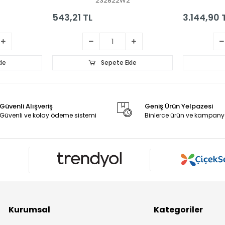
S
232822W2
543,21 TL
3.144,90 
le
Sepete Ekle
Güvenli Alışveriş
Geniş Ürün Yelpazesi
Güvenli ve kolay ödeme sistemi
Binlerce ürün ve kampany
Kurumsal
Kategoriler