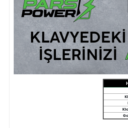
K
Kl
Ga