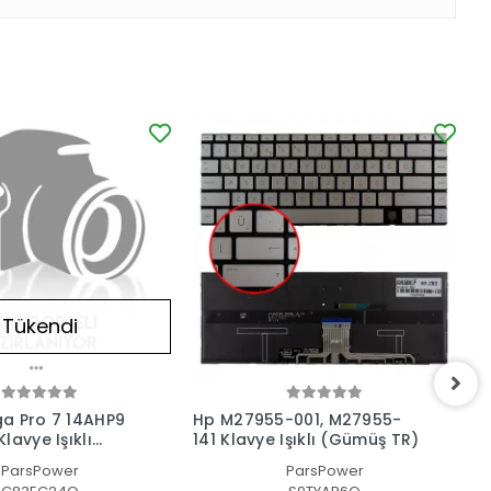
Tükendi
a Pro 7 14AHP9
Hp M27955-001, M27955-
H
lavye Işıklı
141 Klavye Işıklı (Gümüş TR)
1
ParsPower
ParsPower