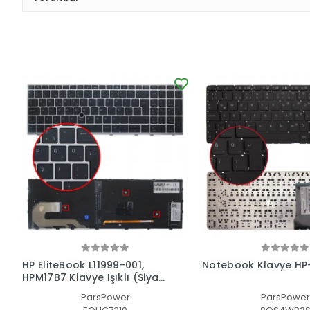
HP EliteBook L11999-001,
Notebook Klavye HP
HPM17B7 Klavye Işıklı (Siyah
TR)
ParsPower
ParsPower