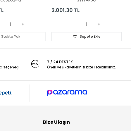
G83EG24Q
S9TYAR6O
TL
2.001,30 TL
2
Stokta Yok
Sepete Ekle
7 / 24 DESTEK
a seçeneği
Öneri ve şikayetlerinizi bize iletebilirsiniz.
Bize Ulaşın