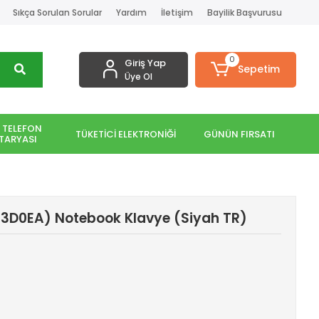
Sıkça Sorulan Sorular
Yardım
İletişim
Bayilik Başvurusu
0
Giriş Yap
Sepetim
Üye Ol
 TELEFON
TÜKETİCİ ELEKTRONİĞİ
GÜNÜN FIRSATI
TARYASI
3D0EA) Notebook Klavye (Siyah TR)