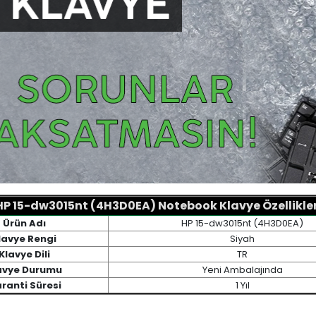
HP 15-dw3015nt (4H3D0EA) Notebook Klavye Özellikler
Ürün Adı
HP 15-dw3015nt (4H3D0EA)
lavye Rengi
Siyah
Klavye Dili
TR
avye Durumu
Yeni Ambalajında
ranti Süresi
1 Yıl