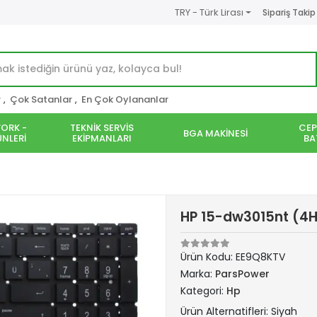
TRY - Türk Lirası
Sipariş Takip
r
,
Çok Satanlar
,
En Çok Oylananlar
ORK -
TEKNİK SERVİS
CEP
BGA MAKİNESİ
NLERİ
EKİPMANLARI
BA
HP 15-dw3015nt (4H
Ürün Kodu:
EE9Q8KTV
Marka:
ParsPower
Kategori:
Hp
Ürün Alternatifleri: Siyah