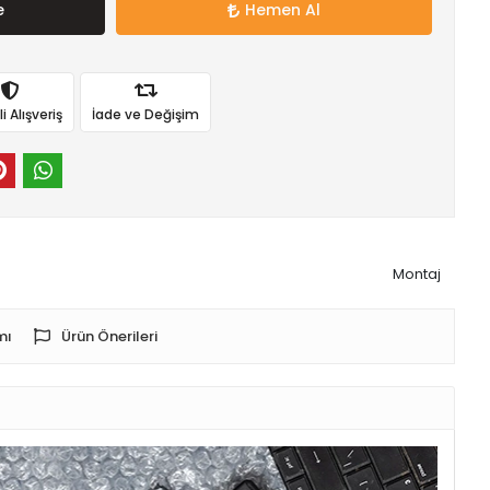
e
Hemen Al
 Alışveriş
İade ve Değişim
Montaj
mı
Ürün Önerileri