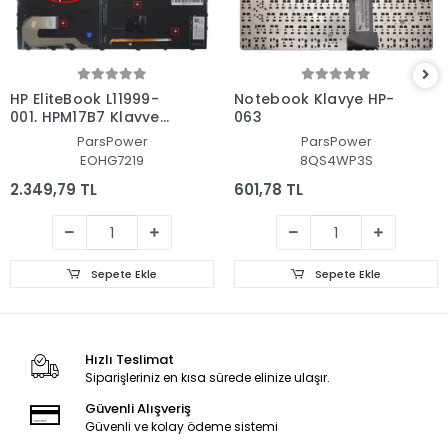
HP EliteBook L11999-
Notebook Klavye HP-
001, HPM17B7 Klavye
063
Işıklı (Siyah TR)
ParsPower
ParsPower
EOHG7219
8QS4WP3S
2.349,79 TL
601,78 TL
Sepete Ekle
Sepete Ekle
Hızlı Teslimat
Siparişleriniz en kısa sürede elinize ulaşır.
Güvenli Alışveriş
Güvenli ve kolay ödeme sistemi