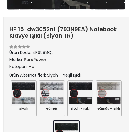
HP 15-dw3052nt (793N9EA) Notebook
Klavye Işıklı (Siyah TR)
Ürün Kodu:
4R6588QL
Marka:
ParsPower
Kategori:
Hp
Ürün Alternatifleri: Siyah - Yeşil Işıklı
Siyah
Gümüş
Siyah - Işıklı
Gümüş - Işıklı