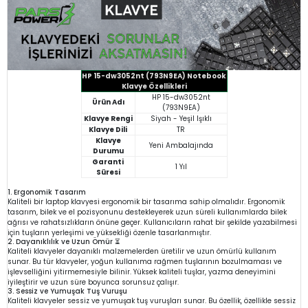
HP 15-dw3052nt (793N9EA) Notebook
Klavye Özellikleri
HP 15-dw3052nt
Ürün Adı
(793N9EA)
Klavye Rengi
Siyah - Yeşil Işıklı
Klavye Dili
TR
Klavye
Yeni Ambalajında
Durumu
Garanti
1 Yıl
Süresi
1. Ergonomik Tasarım
Kaliteli bir laptop klavyesi ergonomik bir tasarıma sahip olmalıdır. Ergonomik
tasarım, bilek ve el pozisyonunu destekleyerek uzun süreli kullanımlarda bilek
ağrısı ve rahatsızlıkların önüne geçer. Kullanıcıların rahat bir şekilde yazabilmesi
için tuşların yerleşimi ve yüksekliği özenle tasarlanmıştır.
2. Dayanıklılık ve Uzun Ömür ⏳
Kaliteli klavyeler dayanıklı malzemelerden üretilir ve uzun ömürlü kullanım
sunar. Bu tür klavyeler, yoğun kullanıma rağmen tuşlarının bozulmaması ve
işlevselliğini yitirmemesiyle bilinir. Yüksek kaliteli tuşlar, yazma deneyimini
iyileştirir ve uzun süre boyunca sorunsuz çalışır.
3. Sessiz ve Yumuşak Tuş Vuruşu
Kaliteli klavyeler sessiz ve yumuşak tuş vuruşları sunar. Bu özellik, özellikle sessiz