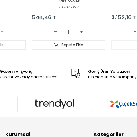
ParsPower
S
232822W2
544,46 TL
3.152,16 T
le
Sepete Ekle
Güvenli Alışveriş
Geniş Ürün Yelpazesi
Güvenli ve kolay ödeme sistemi
Binlerce ürün ve kampany
Kurumsal
Kategoriler