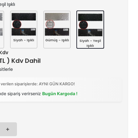
il Işıklı
Siyah - Işıklı
Gümüş - Işıklı
Siyah - Yeşil
Işıklı
 Kdv
 TL ) Kdv Dahil
itlerle
 verilen siparişlerde: AYNI GÜN KARGO!
nde sipariş verirseniz
Bugün Kargoda !