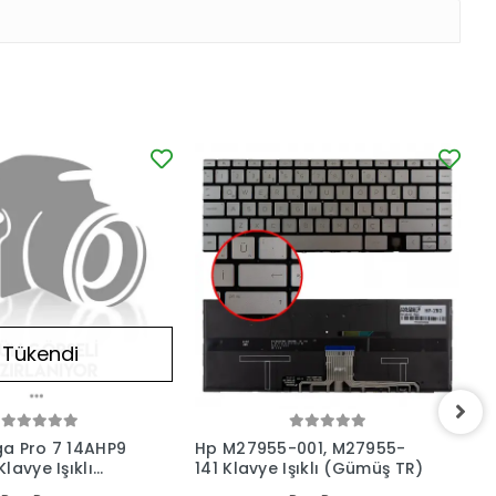
Tükendi
a Pro 7 14AHP9
Hp M27955-001, M27955-
H
lavye Işıklı
141 Klavye Işıklı (Gümüş TR)
1