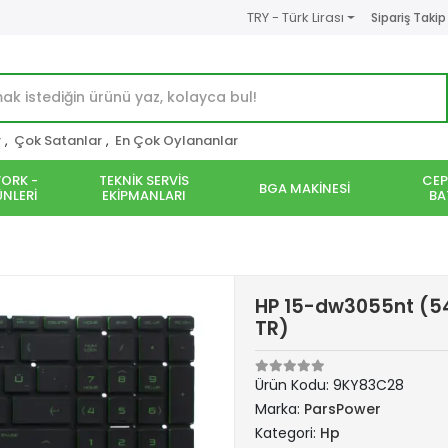
TRY - Türk Lirası
Sipariş Takip
r
,
Çok Satanlar
,
En Çok Oylananlar
ORK -
TEKNİK SERVİS
CEP
BGA MAKİNESİ
NLERİ
EKİPMANLARI
BA
HP 15-dw3055nt (54
TR)
Ürün Kodu:
9KY83C28
Marka:
ParsPower
Kategori:
Hp