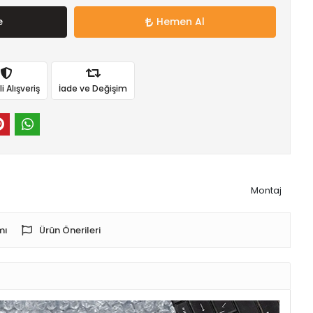
e
Hemen Al
 Alışveriş
İade ve Değişim
Montaj
mı
Ürün Önerileri