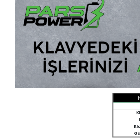
K
Kl
Ga