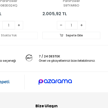
ParsPower
ParsPower
G83EG24Q
S9TYAR6O
L
2.005,92 TL
2
Stokta Yok
Sepete Ekle
7 / 24 DESTEK
a seçeneği
Öneri ve şikayetlerinizi bize iletebilirsiniz.
Bize Ulaşın