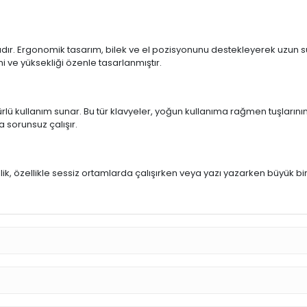
ıdır. Ergonomik tasarım, bilek ve el pozisyonunu destekleyerek uzun sür
mi ve yüksekliği özenle tasarlanmıştır.
rlü kullanım sunar. Bu tür klavyeler, yoğun kullanıma rağmen tuşlarının
a sorunsuz çalışır.
u
llik, özellikle sessiz ortamlarda çalışırken veya yazı yazarken büyük bi