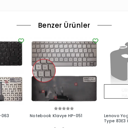
Benzer Ürünler
-063
Notebook Klavye HP-051
Lenovo Yog
Type 83E3 K
(Füme TR)