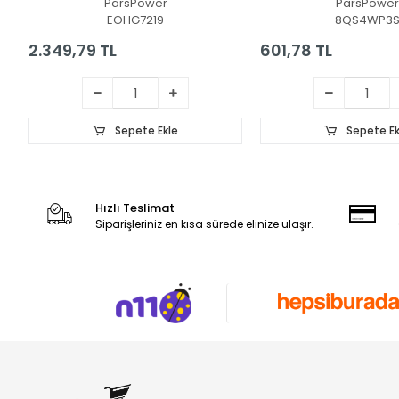
ParsPower
ParsPower
EOHG7219
8QS4WP3
2.349,79 TL
601,78 TL
Sepete Ekle
Sepete Ek
Hızlı Teslimat
Siparişleriniz en kısa sürede elinize ulaşır.