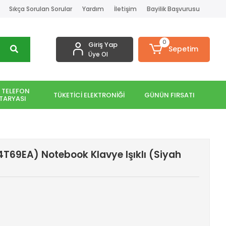
Sıkça Sorulan Sorular
Yardım
İletişim
Bayilik Başvurusu
0
Giriş Yap
Sepetim
Üye Ol
 TELEFON
TÜKETİCİ ELEKTRONİĞİ
GÜNÜN FIRSATI
TARYASI
T69EA) Notebook Klavye Işıklı (Siyah