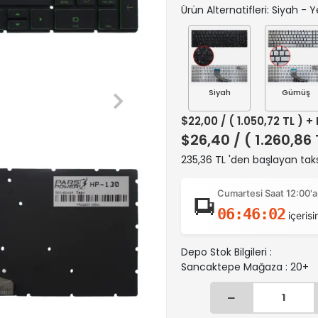
Ürün Alternatifleri: Siyah - Yeş
Siyah
Gümüş
$22,00
/ ( 1.050,72 TL ) +
$26,40
/ ( 1.260,86
235,36 TL 'den başlayan taks
Cumartesi Saat 12:00'a
06:46:01
içerisi
Depo Stok Bilgileri :
Sancaktepe Mağaza : 20+