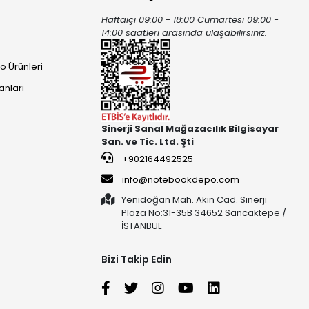
Haftaiçi 09:00 - 18:00 Cumartesi 09:00 -
ı
14:00 saatleri arasında ulaşabilirsiniz.
o Ürünleri
anları
Sinerji Sanal Mağazacılık Bilgisayar
San. ve Tic. Ltd. Şti
+902164492525
info@notebookdepo.com
Yenidoğan Mah. Akın Cad. Sinerji
Plaza No:31-35B 34652 Sancaktepe /
İSTANBUL
Bizi Takip Edin