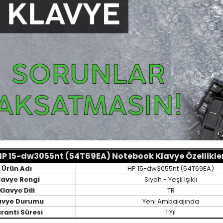
HP 15-dw3055nt (54T69EA) Notebook Klavye Özellikler
Ürün Adı
HP 15-dw3055nt (54T69EA)
lavye Rengi
Siyah - Yeşil Işıklı
Klavye Dili
TR
avye Durumu
Yeni Ambalajında
ranti Süresi
1 Yıl