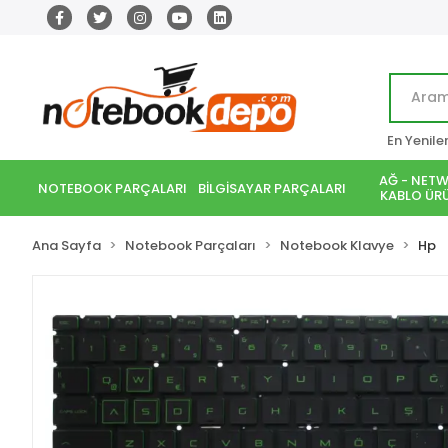
En Yenile
AĞ - NETW
NOTEBOOK PARÇALARI
BİLGİSAYAR PARÇALARI
KABLO ÜRÜ
Ana Sayfa
Notebook Parçaları
Notebook Klavye
Hp