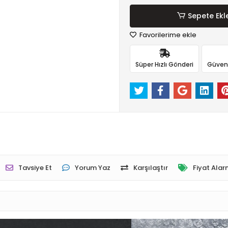
Sepete Ekl
Favorilerime ekle
Süper Hızlı Gönderi
Güvenli
Tavsiye Et
Yorum Yaz
Karşılaştır
Fiyat Alar