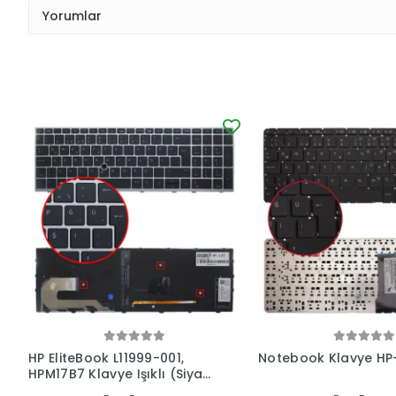
Yorumlar
HP EliteBook L11999-001,
Notebook Klavye HP
HPM17B7 Klavye Işıklı (Siyah
TR)