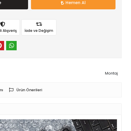
e
Hemen Al
 Alışveriş
İade ve Değişim
Montaj
mı
Ürün Önerileri