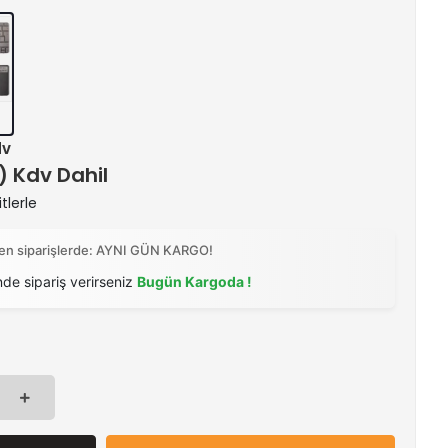
dv
 ) Kdv Dahil
tlerle
ilen siparişlerde: AYNI GÜN KARGO!
nde sipariş verirseniz
Bugün Kargoda !