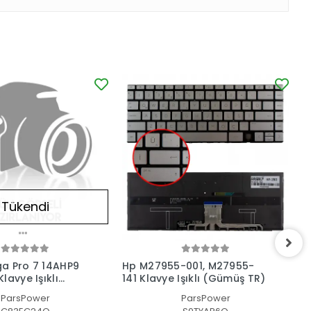
Tükendi
a Pro 7 14AHP9
Hp M27955-001, M27955-
H
lavye Işıklı
141 Klavye Işıklı (Gümüş TR)
1
ParsPower
ParsPower