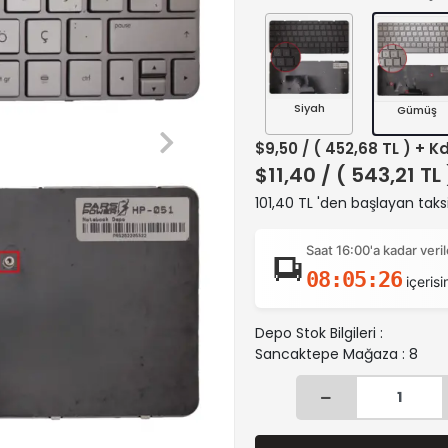
Siyah
Gümüş
$9,50
/ ( 452,68 TL ) + K
$11,40
/ ( 543,21 TL
101,40 TL 'den başlayan taksi
Saat 16:00'a kadar ver
08:05:25
içerisi
Depo Stok Bilgileri :
Sancaktepe Mağaza : 8