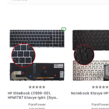
HP EliteBook L11999-001,
Notebook Klavye HP
HPM17B7 Klavye Işıklı (Siyah
TR)
ParsPower
ParsPower