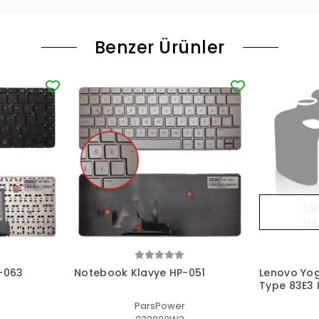
Benzer Ürünler
-063
Notebook Klavye HP-051
Lenovo Yog
Type 83E3 K
(Füme TR)
ParsPower