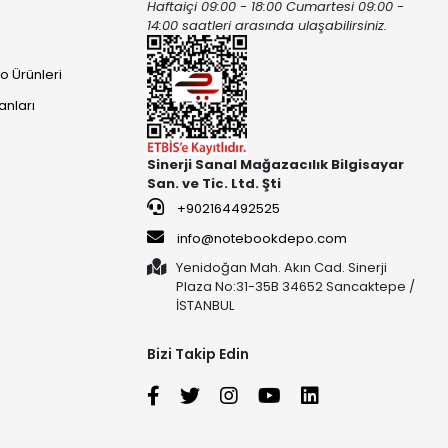
Haftaiçi 09:00 - 18:00 Cumartesi 09:00 -
ı
14:00 saatleri arasında ulaşabilirsiniz.
o Ürünleri
anları
Sinerji Sanal Mağazacılık Bilgisayar
San. ve Tic. Ltd. Şti
+902164492525
info@notebookdepo.com
Yenidoğan Mah. Akın Cad. Sinerji
Plaza No:31-35B 34652 Sancaktepe /
İSTANBUL
Bizi Takip Edin