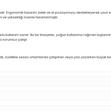
ıdır. Ergonomik tasarım, bilek ve el pozisyonunu destekleyerek uzun sür
mi ve yüksekliği özenle tasarlanmıştır.
rlü kullanım sunar. Bu tür klavyeler, yoğun kullanıma rağmen tuşlarının
a sorunsuz çalışır.
u
llik, özellikle sessiz ortamlarda çalışırken veya yazı yazarken büyük bi