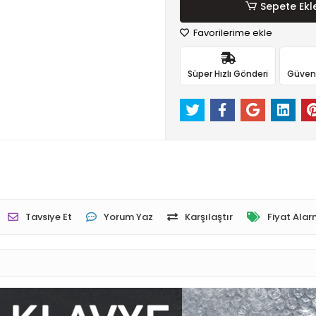
Sepete Ekl
Favorilerime ekle
Süper Hızlı Gönderi
Güvenli
Tavsiye Et
Yorum Yaz
Karşılaştır
Fiyat Alar