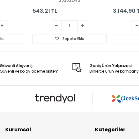
S
232822W2
543,21 TL
3.144,90 
le
Sepete Ekle
Güvenli Alışveriş
Geniş Ürün Yelpazesi
Güvenli ve kolay ödeme sistemi
Binlerce ürün ve kampany
Kurumsal
Kategoriler