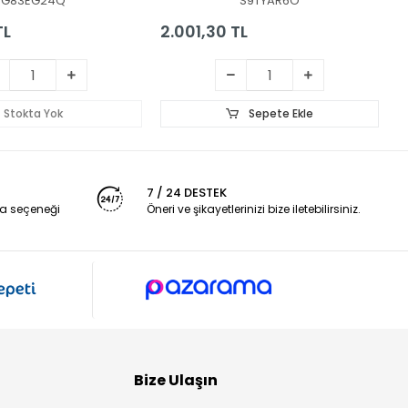
G83EG24Q
S9TYAR6O
TL
2.001,30 TL
2
Stokta Yok
Sepete Ekle
7 / 24 DESTEK
a seçeneği
Öneri ve şikayetlerinizi bize iletebilirsiniz.
Bize Ulaşın