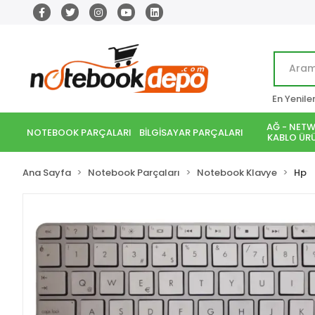
En Yenile
AĞ - NETW
NOTEBOOK PARÇALARI
BİLGİSAYAR PARÇALARI
KABLO ÜRÜ
Ana Sayfa
Notebook Parçaları
Notebook Klavye
Hp