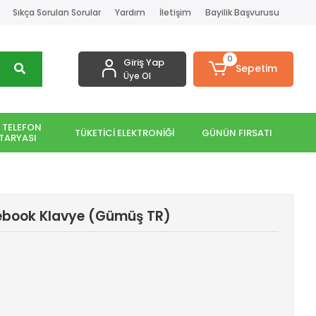
Sıkça Sorulan Sorular
Yardım
İletişim
Bayilik Başvurusu
0
Giriş Yap
Sepetim
Üye Ol
 TELEFON
TÜKETİCİ ELEKTRONİĞİ
GÜNÜN FIRSATI
TARYASI
ebook Klavye (Gümüş TR)