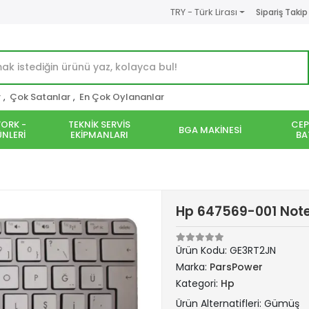
TRY - Türk Lirası
Sipariş Takip
r
,
Çok Satanlar
,
En Çok Oylananlar
ORK -
TEKNİK SERVİS
CEP
BGA MAKİNESİ
NLERİ
EKİPMANLARI
BA
Hp 647569-001 Not
Ürün Kodu:
GE3RT2JN
Marka:
ParsPower
Kategori:
Hp
Ürün Alternatifleri: Gümüş