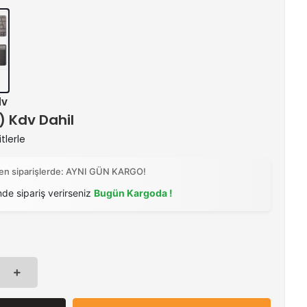
dv
 ) Kdv Dahil
tlerle
ilen siparişlerde: AYNI GÜN KARGO!
nde sipariş verirseniz
Bugün Kargoda !