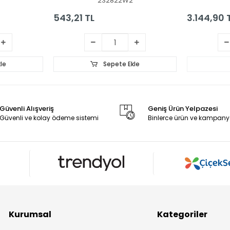
S
232822W2
543,21 TL
3.144,90 
le
Sepete Ekle
Güvenli Alışveriş
Geniş Ürün Yelpazesi
Güvenli ve kolay ödeme sistemi
Binlerce ürün ve kampany
Kurumsal
Kategoriler