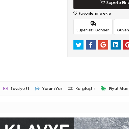
Sepete Ekl
Favorilerime ekle
Süper Hızlı Gönderi
Güvenli
Tavsiye Et
Yorum Yaz
Karşılaştır
Fiyat Alar