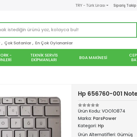
TRY - Türk Lirası
Sipariş Takip
r
,
Çok Satanlar
,
En Çok Oylananlar
ORK -
TEKNİK SERVİS
CEP
BGA MAKİNESİ
NLERİ
EKİPMANLARI
BA
Hp 656760-001 Not
Ürün Kodu:
VOO1O874
Marka:
ParsPower
Kategori:
Hp
Ürün Alternatifleri: Gümüş