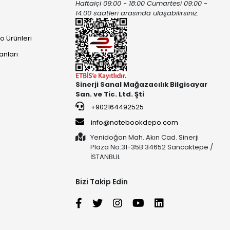
Haftaiçi 09:00 - 18:00 Cumartesi 09:00 -
ı
14:00 saatleri arasında ulaşabilirsiniz.
o Ürünleri
anları
Sinerji Sanal Mağazacılık Bilgisayar
San. ve Tic. Ltd. Şti
+902164492525
info@notebookdepo.com
Yenidoğan Mah. Akın Cad. Sinerji
Plaza No:31-35B 34652 Sancaktepe /
İSTANBUL
Bizi Takip Edin