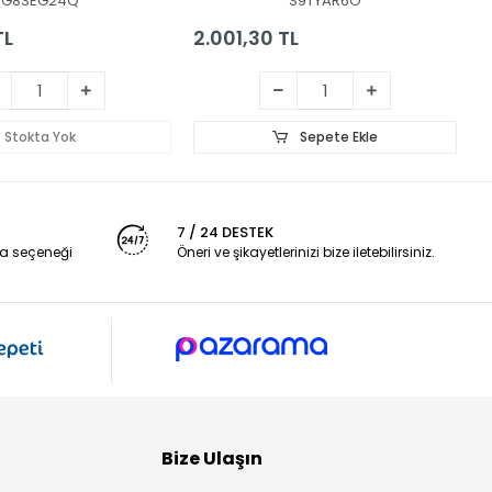
G83EG24Q
S9TYAR6O
TL
2.001,30 TL
2
Stokta Yok
Sepete Ekle
7 / 24 DESTEK
a seçeneği
Öneri ve şikayetlerinizi bize iletebilirsiniz.
Bize Ulaşın