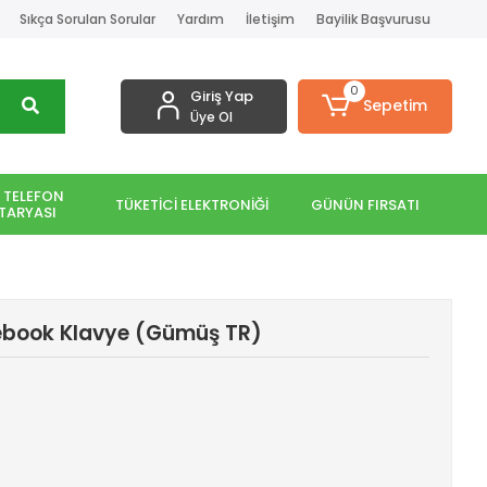
Sıkça Sorulan Sorular
Yardım
İletişim
Bayilik Başvurusu
0
Giriş Yap
Sepetim
Üye Ol
 TELEFON
TÜKETİCİ ELEKTRONİĞİ
GÜNÜN FIRSATI
TARYASI
ebook Klavye (Gümüş TR)