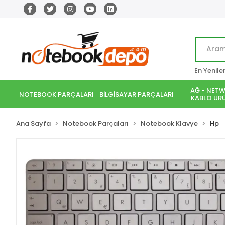
En Yenile
AĞ - NETW
NOTEBOOK PARÇALARI
BİLGİSAYAR PARÇALARI
KABLO ÜRÜ
Ana Sayfa
Notebook Parçaları
Notebook Klavye
Hp