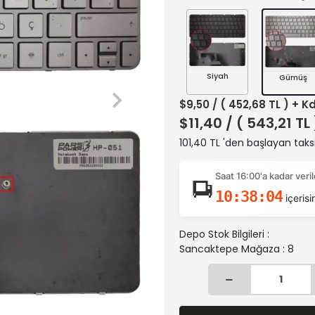
Siyah
Gümüş
$9,50
/ ( 452,68 TL ) + K
$11,40
/ ( 543,21 TL
101,40 TL 'den başlayan taksi
Saat 16:00'a kadar ver
10:38:03
içerisi
Depo Stok Bilgileri :
Sancaktepe Mağaza : 8