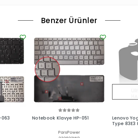
Benzer Ürünler
-063
Notebook Klavye HP-051
Lenovo Yog
Type 83E3 K
(Füme TR)
ParsPower