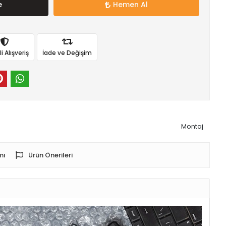
e
Hemen Al
 Alışveriş
İade ve Değişim
Montaj
mı
Ürün Önerileri