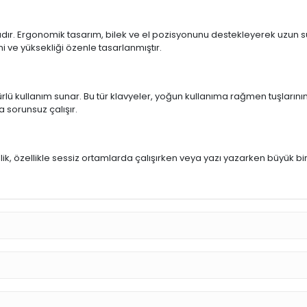
ıdır. Ergonomik tasarım, bilek ve el pozisyonunu destekleyerek uzun sür
mi ve yüksekliği özenle tasarlanmıştır.
rlü kullanım sunar. Bu tür klavyeler, yoğun kullanıma rağmen tuşlarının
a sorunsuz çalışır.
u
llik, özellikle sessiz ortamlarda çalışırken veya yazı yazarken büyük bi