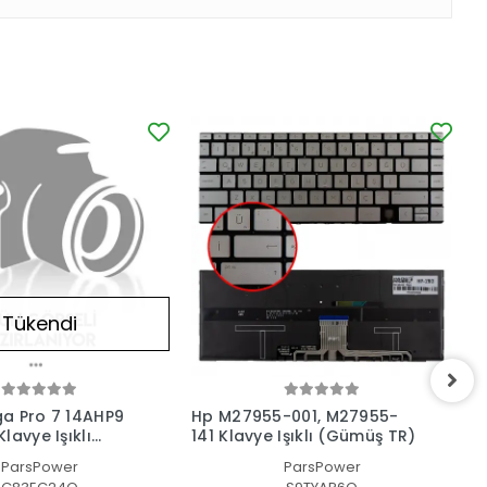
Tükendi
a Pro 7 14AHP9
Hp M27955-001, M27955-
H
lavye Işıklı
141 Klavye Işıklı (Gümüş TR)
1
ParsPower
ParsPower