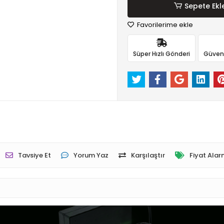
Sepete Ekl
Favorilerime ekle
Süper Hızlı Gönderi
Güvenli
Tavsiye Et
Yorum Yaz
Karşılaştır
Fiyat Alar