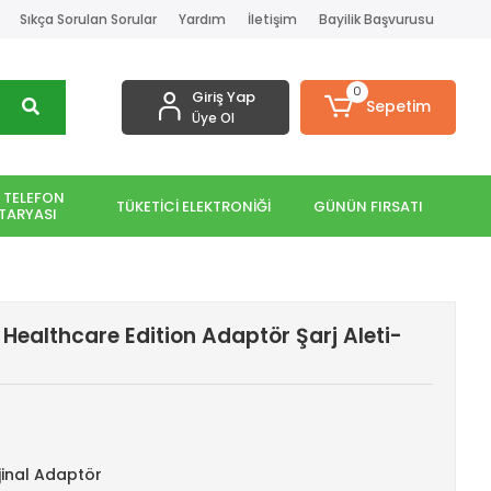
Sıkça Sorulan Sorular
Yardım
İletişim
Bayilik Başvurusu
0
Giriş Yap
Sepetim
Üye Ol
 TELEFON
TÜKETİCİ ELEKTRONİĞİ
GÜNÜN FIRSATI
TARYASI
 Healthcare Edition Adaptör Şarj Aleti-
inal Adaptör