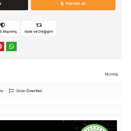
e
Hemen Al
 Alışveriş
İade ve Değişim
Montaj
mı
Ürün Önerileri