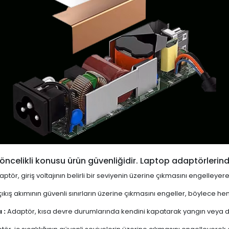
öncelikli konusu ürün güvenliğidir. Laptop adaptörlerind
ptör, giriş voltajının belirli bir seviyenin üzerine çıkmasını engelleyer
ıkış akımının güvenli sınırların üzerine çıkmasını engeller, böylece 
 :
Adaptör, kısa devre durumlarında kendini kapatarak yangın veya diğ