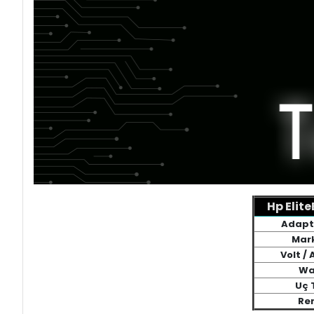
Hp Elit
Adapt
Mar
Volt /
Wa
Uç 
Re