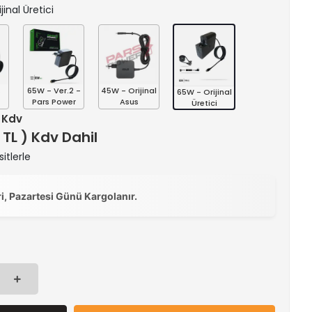
jinal Üretici
s
65W - Ver.2 -
45W - Orijinal
65W - Orijinal
Pars Power
Asus
Üretici
+ Kdv
 TL ) Kdv Dahil
itlerle
ri, Pazartesi Günü Kargolanır.