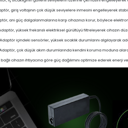
ör, iç sıcaklığının güvenli seviyelerin üzerine çıkmasını engelleyerek aşı
ptör, giriş voltajının çok düşük seviyelere inmesini engelleyerek stabi
tör, ani güç dalgalanmalarına karşı cihazınızı korur, böylece elektron
daptör, yüksek frekanslı elektriksel gürültüyü filtreleyerek cihazın düz
Adaptör içindeki sensörler, yüksek sıcaklık durumlarını algılayarak 
Adaptör, çok düşük akım durumlarında kendini koruma moduna alarak
bağlı cihazın ihtiyacına göre güç dağılımını optimize ederek enerji verim