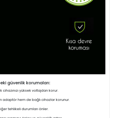
eki güvenlik korumaları:
ek cihazınızı yüksek voltajdan korur.
hem adaptör hem de bağlı cihazlar korunur.
er tehlikeli durumları önler.