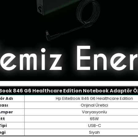
eBook 846 G6 Healthcare Edition
Notebook Adaptör Öze
ör Adı
Hp EliteBook 846 G6 Healthcare Edition
kası
Orijinal Üretici
 Amper
Varyasyonlu
tt
65W
Tipi
USB-C
ngi
Siyah