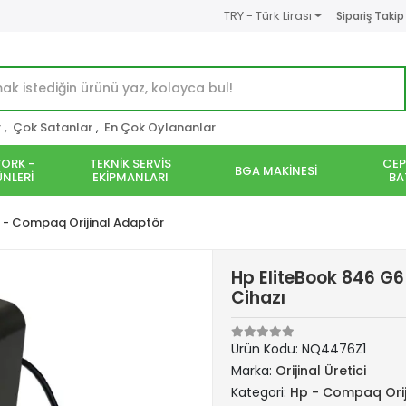
TRY - Türk Lirası
Sipariş Takip
r
,
Çok Satanlar
,
En Çok Oylananlar
ORK -
TEKNİK SERVİS
CEP
BGA MAKİNESİ
NLERİ
EKİPMANLARI
BA
 - Compaq Orijinal Adaptör
Hp EliteBook 846 G6
Cihazı
Ürün Kodu:
NQ4476Z1
Marka:
Orijinal Üretici
Kategori:
Hp - Compaq Orij