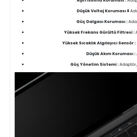
Aşırı Isınma Koruması :
Adapt
Düşük Voltaj Koruması ⬇️
Ada
Güç Dalgası Koruması :
Adap
Yüksek Frekans Gürültü Filtresi :
A
Yüksek Sıcaklık Algılayıcı Sensör :
Düşük Akım Koruması :
Güç Yönetim Sistemi :
Adaptör, 