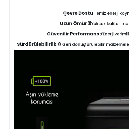
Çevre Dostu
Temiz enerji kay
Uzun Ömür ⏳
Yüksek kaliteli ma
Güvenilir Performans ⚡
Enerji veriml
Sürdürülebilirlik ♻️
Geri dönüştürülebilir malzemele