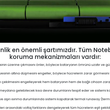
lik en önemli şartımızdır. Tüm Not
koruma mekanizmaları vardır:
yesinin üzerine çıkmasını önler, böylece bataryanın ömrünü uzatır ve güve
viyesinin altına düşmesini engeller, böylece hücrelerin zarar görmesini
 çekilmesini engelleyerek hem bataryanın hem de bağlı cihazın zara
eydana gelebilecek kısa devre durumlarını tespit eder ve sistemi kap
 ve aşırı ısınma durumlarında sistemi kapatarak termal runaway (termal 
ri arasındaki voltaj farklarını dengeleyerek tüm hücrelerin eşit şekil