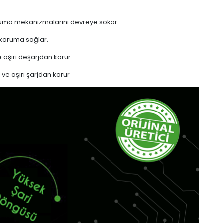
 koruma mekanizmalarını devreye sokar.
 koruma sağlar.
 aşırı deşarjdan korur.
 ve aşırı şarjdan korur