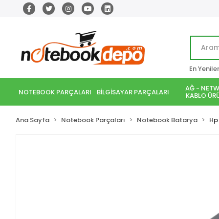
En Yenile
AĞ - NETW
NOTEBOOK PARÇALARI
BİLGİSAYAR PARÇALARI
KABLO ÜRÜ
Ana Sayfa
Notebook Parçaları
Notebook Batarya
Hp