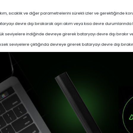
akım, sıcaklık ve diğer parametrelerini sürekli izler ve gerektiğinde
ryayı devre dışı bırakarak aşırı akım veya kısa devre durumlarında
k seviyelere indiğinde devreye girerek bataryayı devre dışı bırakır ve
sek seviyelere çıktığında devreye girerek bataryayı devre dışı bırakır