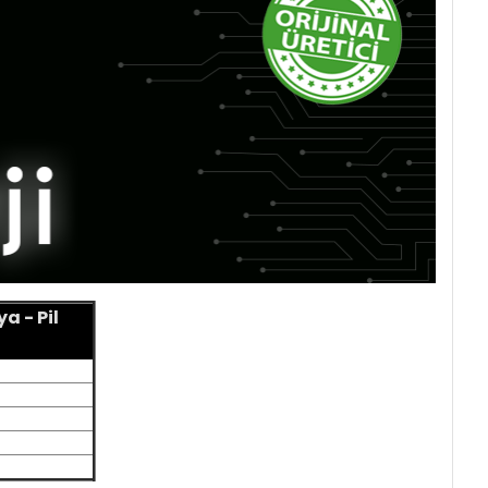
a - Pil
0