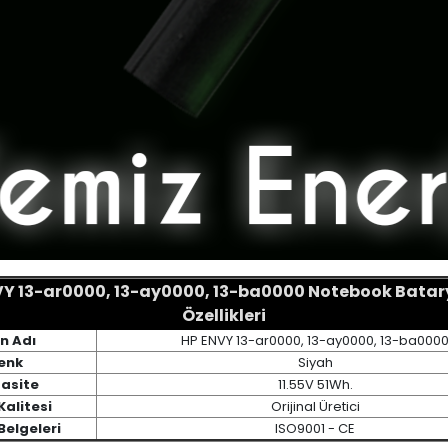
Y 13-ar0000, 13-ay0000, 13-ba0000 Notebook Batary
Özellikleri
n Adı
HP ENVY 13-ar0000, 13-ay0000, 13-ba000
enk
Siyah
asite
11.55V 51Wh.
Kalitesi
Orijinal Üretici
Belgeleri
ISO9001 - CE