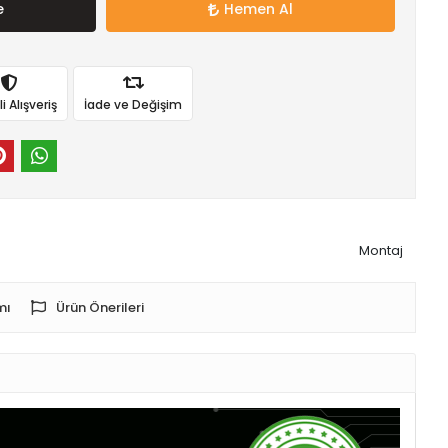
e
Hemen Al
 Alışveriş
İade ve Değişim
Montaj
mı
Ürün Önerileri