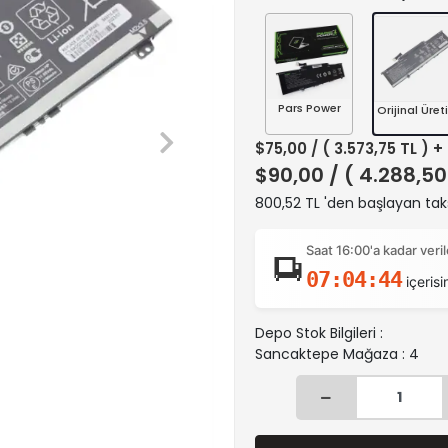
Pars Power
Orijinal Üreti
$75,00
/ ( 3.573,75 TL ) 
$90,00
/ ( 4.288,50
800,52 TL 'den başlayan taks
Saat 16:00'a kadar ver
07:04:43
içerisi
Depo Stok Bilgileri :
Sancaktepe Mağaza : 4