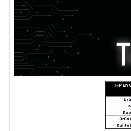
HP ENV
Ürü
R
Kap
Ürün 
Kalite 