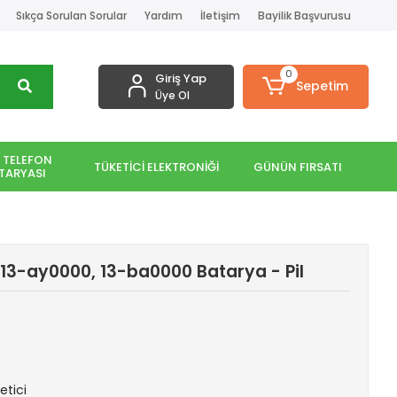
Sıkça Sorulan Sorular
Yardım
İletişim
Bayilik Başvurusu
0
Giriş Yap
Sepetim
Üye Ol
 TELEFON
TÜKETİCİ ELEKTRONİĞİ
GÜNÜN FIRSATI
TARYASI
13-ay0000, 13-ba0000 Batarya - Pil
etici