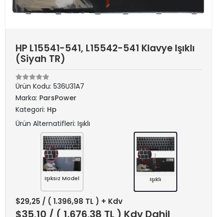
HP L15541-541, L15542-541 Klavye Işıklı
(Siyah TR)
Ürün Kodu:
536U31A7
Marka:
ParsPower
Kategori:
Hp
Ürün Alternatifleri: Işıklı
Işıksız Model
Işıklı
$29,25
/ ( 1.396,98 TL ) + Kdv
$35,10
/ ( 1.676,38 TL ) Kdv Dahil