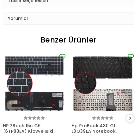
Taksit Seçenekleri
Yorumlar
Benzer Ürünler
HP ZBook 15u G6
Hp ProBook 430 G1
(6TP83EA) Klavye Işıklı
L3Q39EA Notebook
(Siyah TR)
Klavye (Siyah TR)