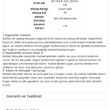
HP L15541-541, L15542-
Ürün Adı
541
Klavye Rengi
Siyah Işıklı
Klavye Dili
TR
Klavye
Yeni Ambalajında
Durumu
Garanti
1 Yıl
Süresi
1. Ergonomik Tasarım
Kaliteli bir laptop klavyesi ergonomik bir tasarıma sahip olmalıdır. Ergonomik
tasarım, bilek ve el pozisyonunu destekleyerek uzun süreli kullanımlarda bilek
ağrısı ve rahatsızlıkların önüne geçer. Kullanıcıların rahat bir şekilde yazabilmesi
için tuşların yerleşimi ve yüksekliği özenle tasarlanmıştır.
2. Dayanıklılık ve Uzun Ömür ⏳
Kaliteli klavyeler dayanıklı malzemelerden üretilir ve uzun ömürlü kullanım
sunar. Bu tür klavyeler, yoğun kullanıma rağmen tuşlarının bozulmaması ve
işlevselliğini yitirmemesiyle bilinir. Yüksek kaliteli tuşlar, yazma deneyimini
iyileştirir ve uzun süre boyunca sorunsuz çalışır.
3. Sessiz ve Yumuşak Tuş Vuruşu
Kaliteli klavyeler sessiz ve yumuşak tuş vuruşları sunar. Bu özellik, özellikle sessiz
ortamlarda çalışırken veya yazı yazarken büyük bir avantaj sağlar. Yumuşak
tuşlar, daha az efor gerektirir ve uzun süreli yazma seanslarında bile rahatlık
sunar.
Garanti ve Teslimat