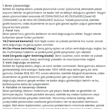
1. Ekran Çözünürlüğü
Kaliteli bir laptop ekranı yüksek çözünürlük sunar. Çözünürlük, ekrandaki piksel
sayısını belirler ve görüntülerin ne kadar net ve detaylı olduğunu gösterir. Yaygın
ekran çözünürlükleri arasında HD (1366x768),Full HD (1920x1080),Quad HD
(2560x1440) ve 4K Ultra HD (3840x2160) bulunur. Yüksek çözünürlük, özellikle
grafik tasarımı, video düzenleme ve oyun gibi görsel açıdan yoğun görevlerde
büyük bir fark yaratır.
2. Panel Türü
Ekran panel türü, görüntü kalitesini ve renk doğruluğunu etkiler. Yaygın olarak
kullanılan panel türleri şunlardır:
TN (Twisted Nematic):
Hızlı tepki süresi ve yüksek yenileme hızı sunar, ancak
renk doğruluğu ve görüş açıları sınırlıdır.
IPS (In-Plane Switching):
Geniş görüş açıları ve üstün renk doğruluğu sağlar, bu
da multimedya tüketimi ve profesyonel grafik çalışmaları için idealdir.
OLED (Organic Light-Emitting Diode):
Derin siyahlar, canlı renkler ve yüksek
kontrast oranı sunar. Enerji verimliliği yüksektir ve ince tasarımlar sağlar.
3. Renk Doğruluğu ve Gamut
Kaliteli bir laptop ekranı, doğru ve canlı renkler sunmalıdır. Renk gamutu, ekranın
gösterebildiği renk aralığını ifade eder. %100 sRGB veya daha geniş bir renk
gamutu (Adobe RGB, DCI-P3) sunan ekranlar, özellikle fotoğraf düzenleme, video
düzenleme ve grafik tasarımı gibi profesyonel işler için önemlidir. Renk
doğruluğu, ekranın gerçek renkleri ne kadar doğru gösterdiğini belirtir ve bu,
kalibrasyonla daha da iyileştirilebilir.
4. Parlaklık ve Yansımayı Önleme
Ekran parlaklığı, ekranın maksimum ışık çıkışını ifade eder ve genellikle nit
birimiyle ölçülür. Yüksek parlaklık seviyesi, özellikle dış mekan kullanımı veya
parlak ortamlarda çalışırken önemlidir. Yansımayı önleme özelliği, ekran
yüzeyindeki parlamaları azaltarak görüntülerin net ve okunabilir kalmasını
sağlar. Mat ekran kaplamaları, yansıma problemlerini minimize ederken, parlak