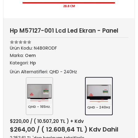
Hp M57127-001 Lcd Led Ekran - Panel
Ürün Kodu:
N4BGRODF
Marka:
Oem
Kategori:
Hp
Ürün Alternatifleri: QHD - 240Hz
QHD - 165Hz.
QHD - 240Hz
$220,00
/ ( 10.507,20 TL ) + Kdv
$264,00
/ ( 12.608,64 TL ) Kdv Dahil