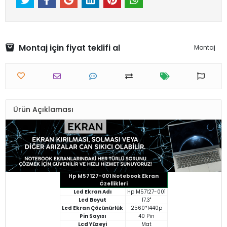
Montaj için fiyat teklifi al
Montaj
Ürün Açıklaması
Hp M57127-001 Notebook Ekran
Özellikleri
Lcd Ekran Adı
Hp M57127-001
Lcd Boyut
17.3"
Lcd Ekran Çözünürlük
2560*1440p
Pin Sayısı
40 Pin
Lcd Yüzeyi
Mat