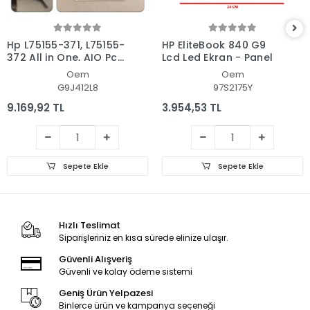
Hp L75155-371, L75155-
HP EliteBook 840 G9
372 All in One, AIO Pc
Lcd Led Ekran - Panel
Ekran - Panel
Oem
Oem
G9J412L8
97S2175Y
9.169,92 TL
3.954,53 TL
Sepete Ekle
Sepete Ekle
Hızlı Teslimat
Siparişleriniz en kısa sürede elinize ulaşır.
Güvenli Alışveriş
Güvenli ve kolay ödeme sistemi
Geniş Ürün Yelpazesi
Binlerce ürün ve kampanya seçeneği