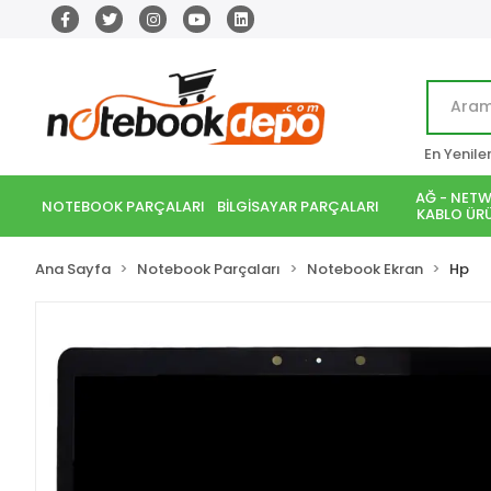
En Yenile
AĞ - NETW
NOTEBOOK PARÇALARI
BİLGİSAYAR PARÇALARI
KABLO ÜRÜ
Ana Sayfa
Notebook Parçaları
Notebook Ekran
Hp