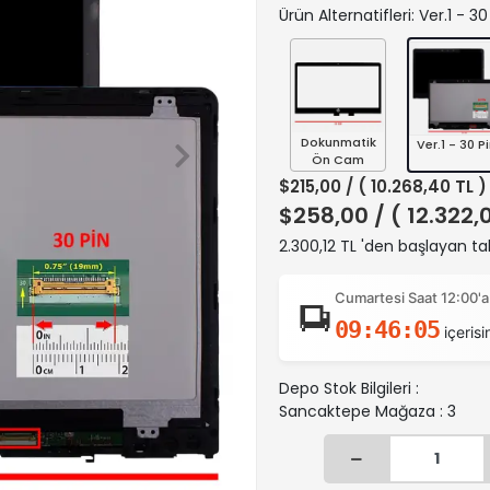
Ürün Alternatifleri: Ver.1 - 30
Dokunmatik
Ver.1 - 30 P
Ön Cam
$215,00
/ ( 10.268,40 TL 
$258,00
/ ( 12.322,
2.300,12 TL 'den başlayan tak
Cumartesi Saat 12:00'a
09:46:04
içerisi
Depo Stok Bilgileri :
Sancaktepe Mağaza : 3