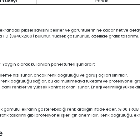
d Yüzeyi
Parlak
 ekrandaki piksel sayısını belirler ve görüntülerin ne kadar net ve det
a HD (3840x2160) bulunur. Yüksek çözünürlük, özellikle grafik tasarı
 Yaygın olarak kullanılan panel türleri şunlardır:
ileme hızı sunar, ancak renk doğruluğu ve görüş açıları sınırlıdır.
 renk doğruluğu sağlar, bu da multimedya tüketimi ve profesyonel grafi
 canlı renkler ve yüksek kontrast oranı sunar. Enerji verimliliği yüksekt
 Renk gamutu, ekranın gösterebildiği renk aralığını ifade eder. %100 
fik tasarımı gibi profesyonel işler için önemlidir. Renk doğruluğu, ekr
e