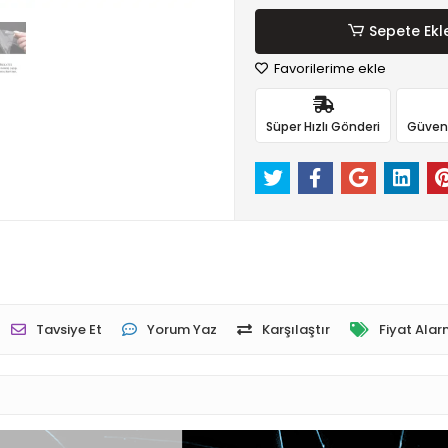
Sepete Ekl
Favorilerime ekle
Süper Hızlı Gönderi
Güvenli
Tavsiye Et
Yorum Yaz
Karşılaştır
Fiyat Alar