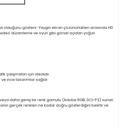
aylı olduğunu gösterir. Yaygın ekran çözünürlükleri arasında HD
mı, video düzenleme ve oyun gibi görsel açıdan yoğun
k çalışmaları için idealdir.
ir ve ince tasarımlar sağlar.
sRGB veya daha geniş bir renk gamutu (Adobe RGB, DCI-P3) sunan
anın gerçek renkleri ne kadar doğru gösterdiğini belirtir ve