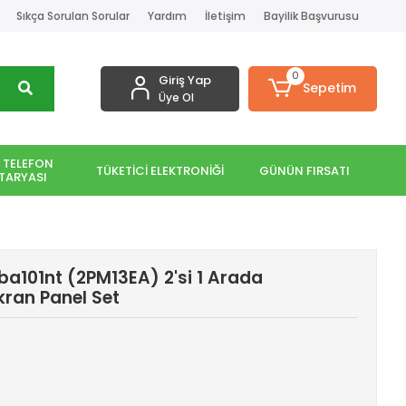
Sıkça Sorulan Sorular
Yardım
İletişim
Bayilik Başvurusu
0
Giriş Yap
Sepetim
Üye Ol
 TELEFON
TÜKETİCİ ELEKTRONİĞİ
GÜNÜN FIRSATI
TARYASI
-ba101nt (2PM13EA) 2'si 1 Arada
ran Panel Set