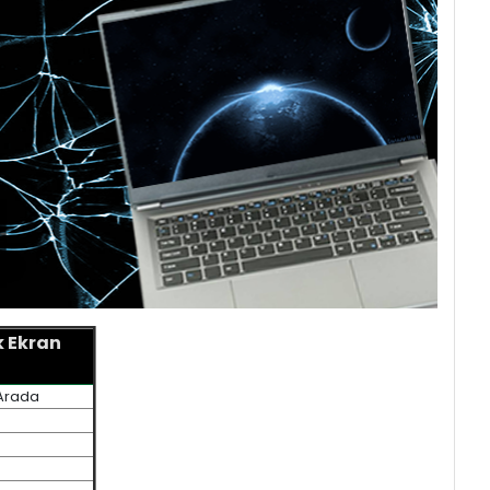
k Ekran
 Arada