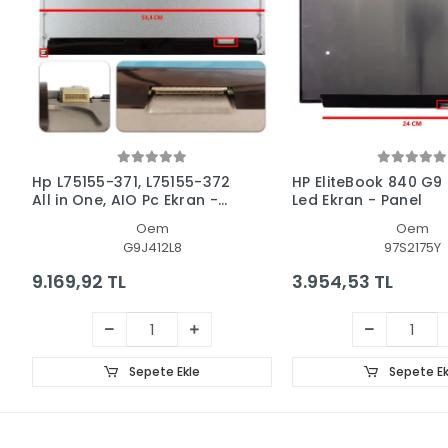
Hp L75155-371, L75155-372
HP EliteBook 840 G9
All in One, AIO Pc Ekran -
Led Ekran - Panel
Panel
Oem
Oem
G9J412L8
97S2175Y
9.169,92 TL
3.954,53 TL
Sepete Ekle
Sepete Ek