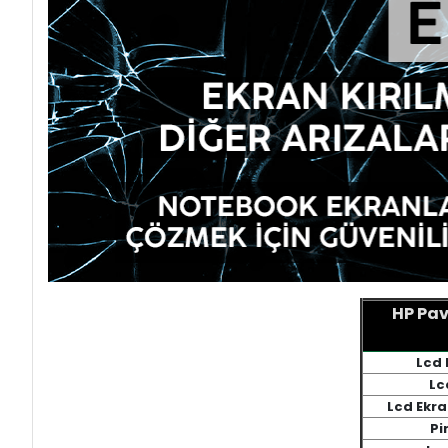
HP Pav
Lcd 
Lc
Lcd Ekr
Pi