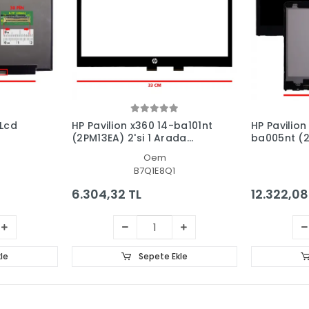
 Lcd
HP Pavilion x360 14-ba101nt
HP Pavilion
(2PM13EA) 2'si 1 Arada
ba005nt (2
Dokunmatik Ön Cam Panel
Arada Dok
Oem
- Ekran
Ekran Pane
B7Q1E8Q1
6.304,32 TL
12.322,08
le
Sepete Ekle