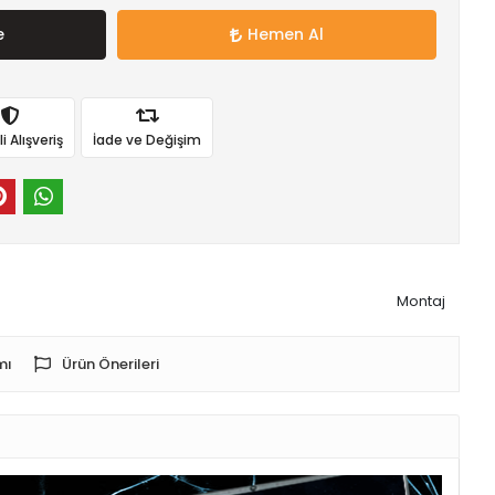
e
Hemen Al
 Alışveriş
İade ve Değişim
Montaj
mı
Ürün Önerileri