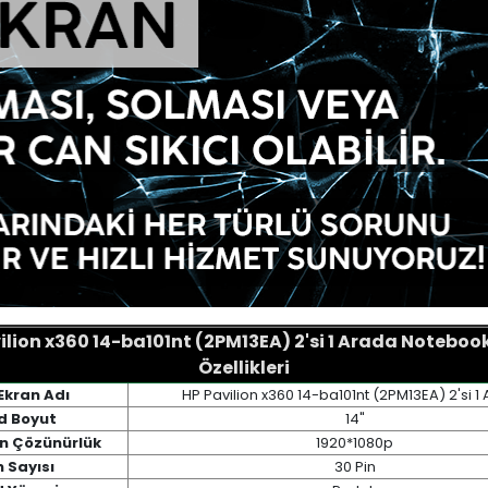
ilion x360 14-ba101nt (2PM13EA) 2'si 1 Arada Noteboo
Özellikleri
Ekran Adı
HP Pavilion x360 14-ba101nt (2PM13EA) 2'si 1
d Boyut
14"
an Çözünürlük
1920*1080p
n Sayısı
30 Pin