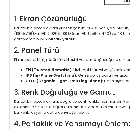
Lc
1. Ekran Çözünürlüğü
Kaliteli bir laptop ekranı yüksek çözünürlük sunar. Çözünürlük,
(1366x768),Full HD (1920x1080),Quad HD (2560x1440) ve 4K Ultr
görevlerde büyük bir fark yaratır.
2. Panel Türü
Ekran panel türü, görüntü kalitesini ve renk doğruluğunu etkiler.
TN (Twisted Nematic):
Hızlı tepki süresi ve yüksek yen
IPS (In-Plane Switching):
Geniş görüş açıları ve üstün
OLED (Organic Light-Emitting Diode):
Derin siyahlar,
3. Renk Doğruluğu ve Gamut
Kaliteli bir laptop ekranı, doğru ve canlı renkler sunmalıdır.
ekranlar, özellikle fotoğraf düzenleme, video düzenleme ve gra
bu, kalibrasyonla daha da iyileştirilebilir.
4. Parlaklık ve Yansımayı Önlem