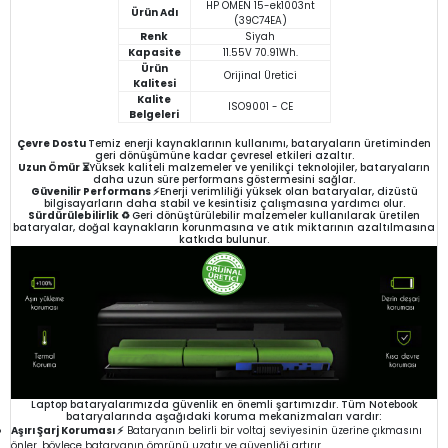
HP OMEN 15-ek1003nt
Ürün Adı
(39C74EA)
Renk
Siyah
Kapasite
11.55V 70.91Wh.
Ürün
Orijinal Üretici
Kalitesi
Kalite
ISO9001 - CE
Belgeleri
Çevre Dostu
Temiz enerji kaynaklarının kullanımı, bataryaların üretiminden
geri dönüşümüne kadar çevresel etkileri azaltır.
Uzun Ömür ⏳
Yüksek kaliteli malzemeler ve yenilikçi teknolojiler, bataryaların
daha uzun süre performans göstermesini sağlar.
Güvenilir Performans ⚡
Enerji verimliliği yüksek olan bataryalar, dizüstü
bilgisayarların daha stabil ve kesintisiz çalışmasına yardımcı olur.
Sürdürülebilirlik ♻️
Geri dönüştürülebilir malzemeler kullanılarak üretilen
bataryalar, doğal kaynakların korunmasına ve atık miktarının azaltılmasına
katkıda bulunur.
Laptop bataryalarımızda güvenlik en önemli şartımızdır. Tüm Notebook
bataryalarında aşağıdaki koruma mekanizmaları vardır:
Aşırı Şarj Koruması ⚡
Bataryanın belirli bir voltaj seviyesinin üzerine çıkmasını
önler, böylece bataryanın ömrünü uzatır ve güvenliği artırır.