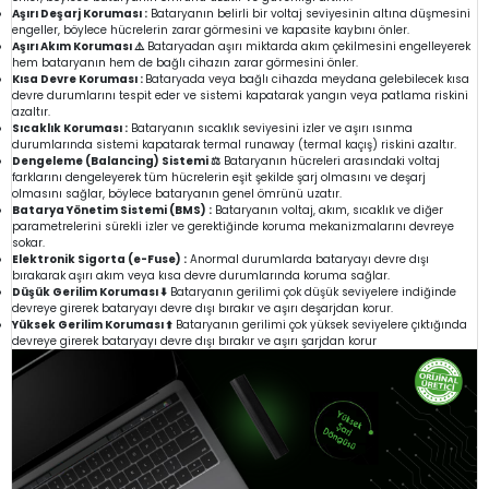
Aşırı Deşarj Koruması :
Bataryanın belirli bir voltaj seviyesinin altına düşmesini
engeller, böylece hücrelerin zarar görmesini ve kapasite kaybını önler.
Aşırı Akım Koruması ⚠️
Bataryadan aşırı miktarda akım çekilmesini engelleyerek
hem bataryanın hem de bağlı cihazın zarar görmesini önler.
Kısa Devre Koruması :
Bataryada veya bağlı cihazda meydana gelebilecek kısa
devre durumlarını tespit eder ve sistemi kapatarak yangın veya patlama riskini
azaltır.
Sıcaklık Koruması :
Bataryanın sıcaklık seviyesini izler ve aşırı ısınma
durumlarında sistemi kapatarak termal runaway (termal kaçış) riskini azaltır.
Dengeleme (Balancing) Sistemi ⚖️
Bataryanın hücreleri arasındaki voltaj
farklarını dengeleyerek tüm hücrelerin eşit şekilde şarj olmasını ve deşarj
olmasını sağlar, böylece bataryanın genel ömrünü uzatır.
Batarya Yönetim Sistemi (BMS) :
Bataryanın voltaj, akım, sıcaklık ve diğer
parametrelerini sürekli izler ve gerektiğinde koruma mekanizmalarını devreye
sokar.
Elektronik Sigorta (e-Fuse) :
Anormal durumlarda bataryayı devre dışı
bırakarak aşırı akım veya kısa devre durumlarında koruma sağlar.
Düşük Gerilim Koruması ⬇️
Bataryanın gerilimi çok düşük seviyelere indiğinde
devreye girerek bataryayı devre dışı bırakır ve aşırı deşarjdan korur.
Yüksek Gerilim Koruması ⬆️
Bataryanın gerilimi çok yüksek seviyelere çıktığında
devreye girerek bataryayı devre dışı bırakır ve aşırı şarjdan korur