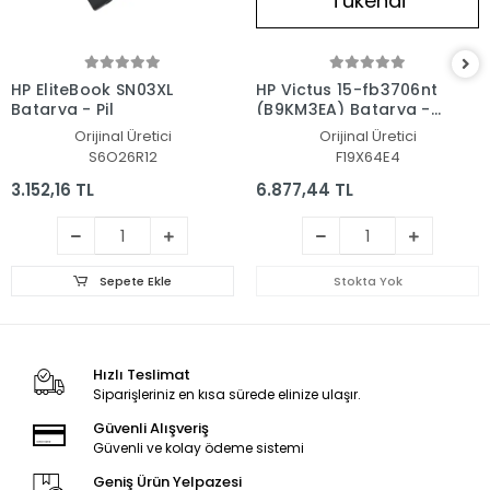
Tükendi
HP EliteBook SN03XL
HP Victus 15-fb3706nt
Batarya - Pil
(B9KM3EA) Batarya -
Pil
Orijinal Üretici
Orijinal Üretici
S6O26R12
F19X64E4
3.152,16 TL
6.877,44 TL
Sepete Ekle
Stokta Yok
Hızlı Teslimat
Siparişleriniz en kısa sürede elinize ulaşır.
Güvenli Alışveriş
Güvenli ve kolay ödeme sistemi
Geniş Ürün Yelpazesi