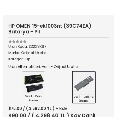
HP OMEN 15-ek1003nt (39C74EA)
Batarya - Pil
Ürün Kodu:
Z32X8K67
Marka:
Orijinal Üretici
Kategori:
Hp
Ürün Alternatifleri: Ver.1 - Orijinal Üretici
Ver.1 - Pars
Ver.1 - Orijinal
Power
Üretici
$75,00
/ ( 3.582,00 TL ) + Kdv
$90,00
/ ( 4.298,40 TL ) Kdv Dahil