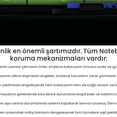
lik en önemli şartımızdır. Tüm Not
koruma mekanizmaları vardır:
yesinin üzerine çıkmasını önler, böylece bataryanın ömrünü uzatır ve güve
viyesinin altına düşmesini engeller, böylece hücrelerin zarar görmesini
 çekilmesini engelleyerek hem bataryanın hem de bağlı cihazın zara
eydana gelebilecek kısa devre durumlarını tespit eder ve sistemi kap
 ve aşırı ısınma durumlarında sistemi kapatarak termal runaway (termal 
ri arasındaki voltaj farklarını dengeleyerek tüm hücrelerin eşit şekil