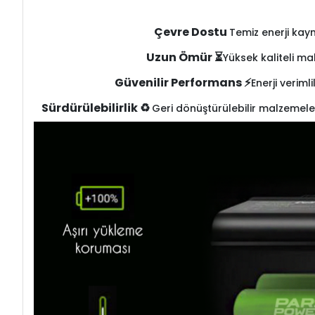
Çevre Dostu
Temiz enerji kay
Uzun Ömür ⏳
Yüksek kaliteli ma
Güvenilir Performans ⚡
Enerji veriml
Sürdürülebilirlik ♻️
Geri dönüştürülebilir malzemele