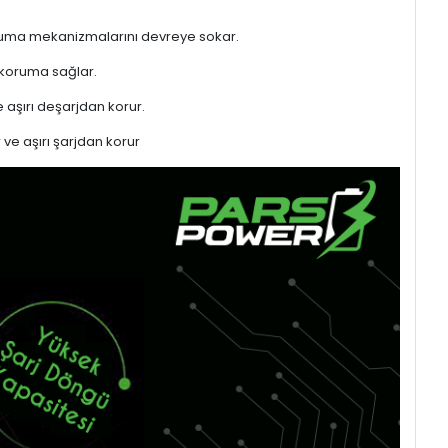
 koruma mekanizmalarını devreye sokar.
 koruma sağlar.
 aşırı deşarjdan korur.
 ve aşırı şarjdan korur