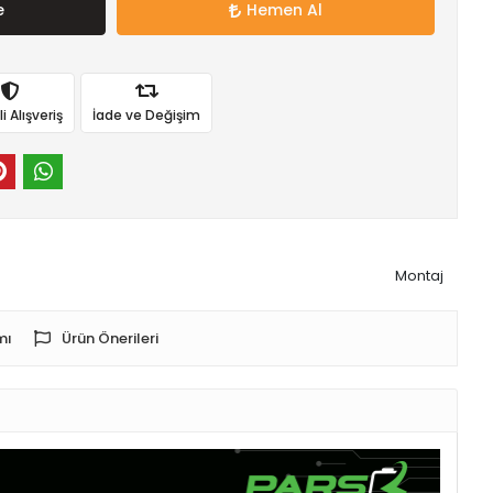
e
Hemen Al
 Alışveriş
İade ve Değişim
Montaj
mı
Ürün Önerileri