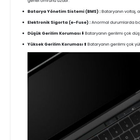
genel ömrünü uzatır.
Batarya Yönetim Sistemi (BMS) :
Bataryanın voltaj, 
Elektronik Sigorta (e-Fuse) :
Anormal durumlarda bata
Düşük Gerilim Koruması ⬇️
Bataryanın gerilimi çok düşü
Yüksek Gerilim Koruması ⬆️
Bataryanın gerilimi çok yük