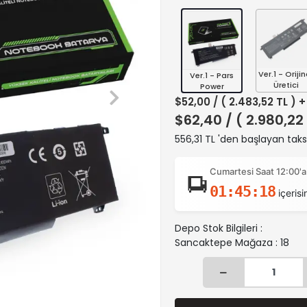
Ver.1 - Orijin
Ver.1 - Pars
Üretici
Power
$52,00
/ ( 2.483,52 TL ) 
$62,40
/ ( 2.980,22
556,31 TL 'den başlayan taksi
Cumartesi Saat 12:00'a
01:45:17
içerisi
Depo Stok Bilgileri :
Sancaktepe Mağaza : 18