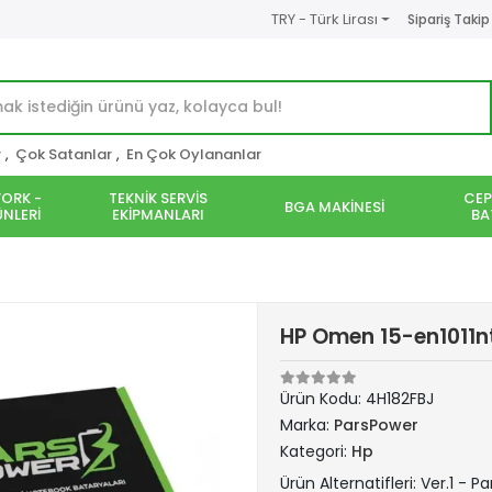
TRY - Türk Lirası
Sipariş Takip
r
,
Çok Satanlar
,
En Çok Oylananlar
ORK -
TEKNİK SERVİS
CEP
BGA MAKİNESİ
NLERİ
EKİPMANLARI
BA
HP Omen 15-en1011n
Ürün Kodu:
4H182FBJ
Marka:
ParsPower
Kategori:
Hp
Ürün Alternatifleri: Ver.1 - P