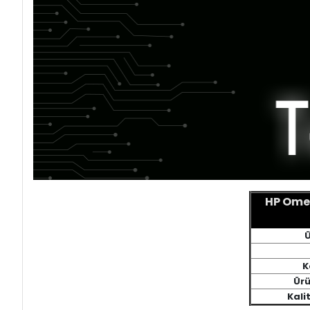
HP Omen
Ü
K
Ürü
Kali