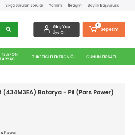
Sıkça Sorulan Sorular
Yardım
İletişim
Bayilik Başvurusu
0
Giriş Yap
Sepetim
Üye Ol
 TELEFON
TÜKETİCİ ELEKTRONİĞİ
GÜNÜN FIRSATI
TARYASI
t (434M3EA) Batarya - Pil (Pars Power)
ars Power