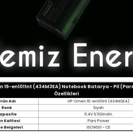
 15-en1011nt (434M3EA) Notebook Batarya - Pil (Par
Özellikleri
rün Adı
HP Omen 15-en1011nt (434M3EA)
Renk
Siyah
apasite
11.4V 5700mAh.
n Kalitesi
Pars Power
te Belgeleri
ISO9001 - CE