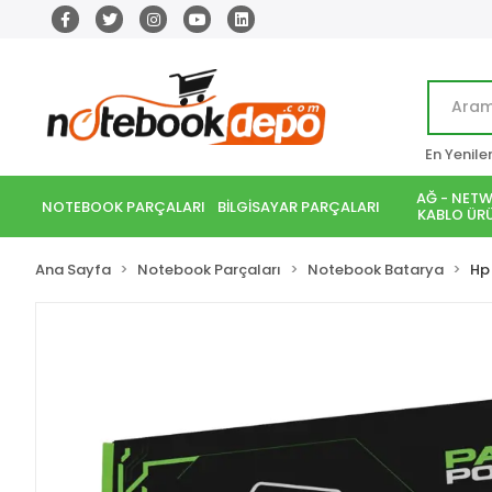
En Yenile
AĞ - NETW
NOTEBOOK PARÇALARI
BİLGİSAYAR PARÇALARI
KABLO ÜRÜ
Ana Sayfa
Notebook Parçaları
Notebook Batarya
Hp