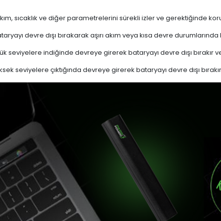
akım, sıcaklık ve diğer parametrelerini sürekli izler ve gerektiğinde
ryayı devre dışı bırakarak aşırı akım veya kısa devre durumlarında
k seviyelere indiğinde devreye girerek bataryayı devre dışı bırakır ve
sek seviyelere çıktığında devreye girerek bataryayı devre dışı bırakır