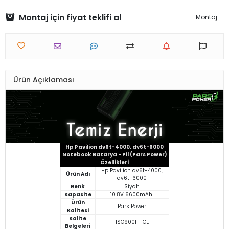
Montaj için fiyat teklifi al
Montaj
Ürün Açıklaması
Hp Pavilion dv6t-4000, dv6t-6000
Notebook Batarya - Pil (Pars Power)
Özellikleri
Hp Pavilion dv6t-4000,
Ürün Adı
dv6t-6000
Renk
Siyah
Kapasite
10.8V 6600mAh.
Ürün
Pars Power
Kalitesi
Kalite
ISO9001 - CE
Belgeleri