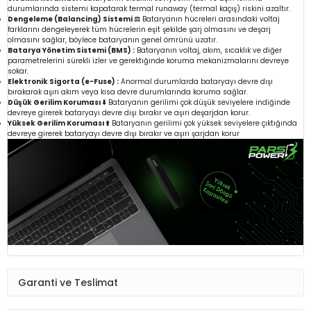
durumlarında sistemi kapatarak termal runaway (termal kaçış) riskini azaltır.
Dengeleme (Balancing) Sistemi ⚖️
Bataryanın hücreleri arasındaki voltaj
farklarını dengeleyerek tüm hücrelerin eşit şekilde şarj olmasını ve deşarj
olmasını sağlar, böylece bataryanın genel ömrünü uzatır.
Batarya Yönetim Sistemi (BMS) :
Bataryanın voltaj, akım, sıcaklık ve diğer
parametrelerini sürekli izler ve gerektiğinde koruma mekanizmalarını devreye
sokar.
Elektronik Sigorta (e-Fuse) :
Anormal durumlarda bataryayı devre dışı
bırakarak aşırı akım veya kısa devre durumlarında koruma sağlar.
Düşük Gerilim Koruması ⬇️
Bataryanın gerilimi çok düşük seviyelere indiğinde
devreye girerek bataryayı devre dışı bırakır ve aşırı deşarjdan korur.
Yüksek Gerilim Koruması ⬆️
Bataryanın gerilimi çok yüksek seviyelere çıktığında
devreye girerek bataryayı devre dışı bırakır ve aşırı şarjdan korur
Garanti ve Teslimat