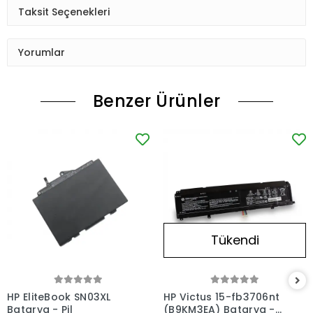
Taksit Seçenekleri
Yorumlar
Benzer Ürünler
Tükendi
HP EliteBook SN03XL
HP Victus 15-fb3706nt
Batarya - Pil
(B9KM3EA) Batarya -