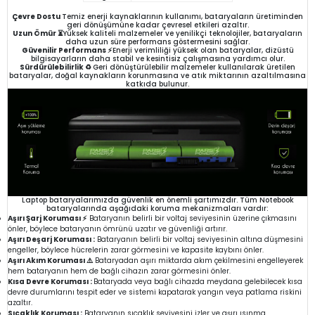
Çevre Dostu
Temiz enerji kaynaklarının kullanımı, bataryaların üretiminden
geri dönüşümüne kadar çevresel etkileri azaltır.
Uzun Ömür ⏳
Yüksek kaliteli malzemeler ve yenilikçi teknolojiler, bataryaların
daha uzun süre performans göstermesini sağlar.
Güvenilir Performans ⚡
Enerji verimliliği yüksek olan bataryalar, dizüstü
bilgisayarların daha stabil ve kesintisiz çalışmasına yardımcı olur.
Sürdürülebilirlik ♻️
Geri dönüştürülebilir malzemeler kullanılarak üretilen
bataryalar, doğal kaynakların korunmasına ve atık miktarının azaltılmasına
katkıda bulunur.
Laptop bataryalarımızda güvenlik en önemli şartımızdır. Tüm Notebook
bataryalarında aşağıdaki koruma mekanizmaları vardır:
Aşırı Şarj Koruması ⚡
Bataryanın belirli bir voltaj seviyesinin üzerine çıkmasını
önler, böylece bataryanın ömrünü uzatır ve güvenliği artırır.
Aşırı Deşarj Koruması :
Bataryanın belirli bir voltaj seviyesinin altına düşmesini
engeller, böylece hücrelerin zarar görmesini ve kapasite kaybını önler.
Aşırı Akım Koruması ⚠️
Bataryadan aşırı miktarda akım çekilmesini engelleyerek
hem bataryanın hem de bağlı cihazın zarar görmesini önler.
Kısa Devre Koruması :
Bataryada veya bağlı cihazda meydana gelebilecek kısa
devre durumlarını tespit eder ve sistemi kapatarak yangın veya patlama riskini
azaltır.
Sıcaklık Koruması :
Bataryanın sıcaklık seviyesini izler ve aşırı ısınma