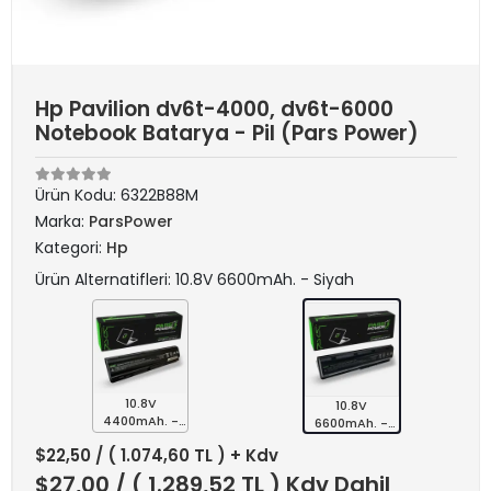
Hp Pavilion dv6t-4000, dv6t-6000
Notebook Batarya - Pil (Pars Power)
Ürün Kodu:
6322B88M
Marka:
ParsPower
Kategori:
Hp
Ürün Alternatifleri: 10.8V 6600mAh. - Siyah
10.8V
10.8V
4400mAh. -
6600mAh. -
Siyah
Siyah
$22,50
/ ( 1.074,60 TL ) + Kdv
$27,00
/ ( 1.289,52 TL ) Kdv Dahil