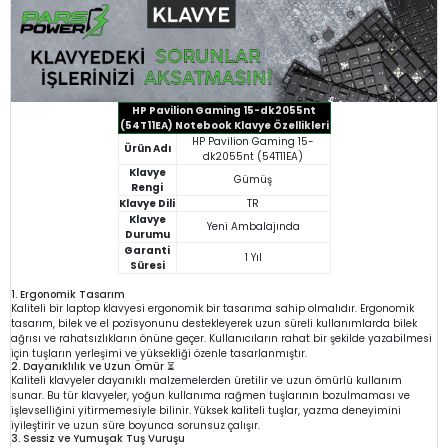
HP Pavilion Gaming 15-dk2055nt
(54T11EA) Notebook Klavye Özellikleri
HP Pavilion Gaming 15-
Ürün Adı
dk2055nt (54T11EA)
Klavye
Gümüş
Rengi
Klavye Dili
TR
Klavye
Yeni Ambalajında
Durumu
Garanti
1 Yıl
Süresi
1. Ergonomik Tasarım
Kaliteli bir laptop klavyesi ergonomik bir tasarıma sahip olmalıdır. Ergonomik
tasarım, bilek ve el pozisyonunu destekleyerek uzun süreli kullanımlarda bilek
ağrısı ve rahatsızlıkların önüne geçer. Kullanıcıların rahat bir şekilde yazabilmesi
için tuşların yerleşimi ve yüksekliği özenle tasarlanmıştır.
2. Dayanıklılık ve Uzun Ömür ⏳
Kaliteli klavyeler dayanıklı malzemelerden üretilir ve uzun ömürlü kullanım
sunar. Bu tür klavyeler, yoğun kullanıma rağmen tuşlarının bozulmaması ve
işlevselliğini yitirmemesiyle bilinir. Yüksek kaliteli tuşlar, yazma deneyimini
iyileştirir ve uzun süre boyunca sorunsuz çalışır.
3. Sessiz ve Yumuşak Tuş Vuruşu