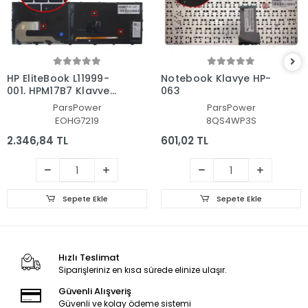
HP EliteBook L11999-
Notebook Klavye HP-
001, HPM17B7 Klavye
063
Işıklı (Siyah TR)
ParsPower
ParsPower
EOHG7219
8QS4WP3S
2.346,84 TL
601,02 TL
Sepete Ekle
Sepete Ekle
Hızlı Teslimat
Siparişleriniz en kısa sürede elinize ulaşır.
Güvenli Alışveriş
Güvenli ve kolay ödeme sistemi