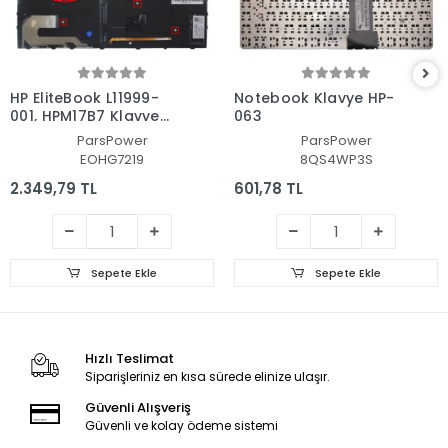
HP EliteBook L11999-
Notebook Klavye HP-
001, HPM17B7 Klavye
063
Işıklı (Siyah TR)
ParsPower
ParsPower
EOHG7219
8QS4WP3S
2.349,79 TL
601,78 TL
Sepete Ekle
Sepete Ekle
Hızlı Teslimat
Siparişleriniz en kısa sürede elinize ulaşır.
Güvenli Alışveriş
Güvenli ve kolay ödeme sistemi