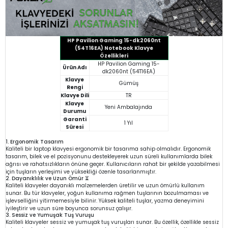
HP Pavilion Gaming 15-dk2060nt
(54T16EA) Notebook Klavye
Özellikleri
HP Pavilion Gaming 15-
Ürün Adı
dk2060nt (54T16EA)
Klavye
Gümüş
Rengi
Klavye Dili
TR
Klavye
Yeni Ambalajında
Durumu
Garanti
1 Yıl
Süresi
1. Ergonomik Tasarım
Kaliteli bir laptop klavyesi ergonomik bir tasarıma sahip olmalıdır. Ergonomik
tasarım, bilek ve el pozisyonunu destekleyerek uzun süreli kullanımlarda bilek
ağrısı ve rahatsızlıkların önüne geçer. Kullanıcıların rahat bir şekilde yazabilmesi
için tuşların yerleşimi ve yüksekliği özenle tasarlanmıştır.
2. Dayanıklılık ve Uzun Ömür ⏳
Kaliteli klavyeler dayanıklı malzemelerden üretilir ve uzun ömürlü kullanım
sunar. Bu tür klavyeler, yoğun kullanıma rağmen tuşlarının bozulmaması ve
işlevselliğini yitirmemesiyle bilinir. Yüksek kaliteli tuşlar, yazma deneyimini
iyileştirir ve uzun süre boyunca sorunsuz çalışır.
3. Sessiz ve Yumuşak Tuş Vuruşu
Kaliteli klavyeler sessiz ve yumuşak tuş vuruşları sunar. Bu özellik, özellikle sessiz