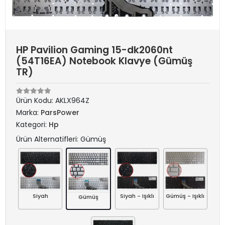
HP Pavilion Gaming 15-dk2060nt
(54T16EA) Notebook Klavye (Gümüş
TR)
Ürün Kodu:
AKLX964Z
Marka:
ParsPower
Kategori:
Hp
Ürün Alternatifleri: Gümüş
Siyah
Siyah - Işıklı
Gümüş - Işıklı
Gümüş