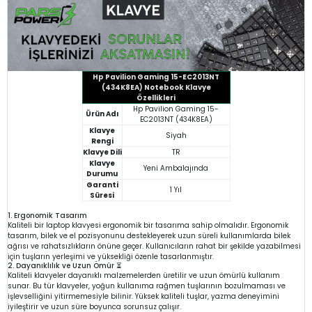
Hp Pavilion Gaming 15-EC2013NT
(434K8EA) Notebook Klavye
Özellikleri
Hp Pavilion Gaming 15-
Ürün Adı
EC2013NT (434K8EA)
Klavye
Siyah
Rengi
Klavye Dili
TR
Klavye
Yeni Ambalajında
Durumu
Garanti
1 Yıl
Süresi
1. Ergonomik Tasarım
Kaliteli bir laptop klavyesi ergonomik bir tasarıma sahip olmalıdır. Ergonomik
tasarım, bilek ve el pozisyonunu destekleyerek uzun süreli kullanımlarda bilek
ağrısı ve rahatsızlıkların önüne geçer. Kullanıcıların rahat bir şekilde yazabilmesi
için tuşların yerleşimi ve yüksekliği özenle tasarlanmıştır.
2. Dayanıklılık ve Uzun Ömür ⏳
Kaliteli klavyeler dayanıklı malzemelerden üretilir ve uzun ömürlü kullanım
sunar. Bu tür klavyeler, yoğun kullanıma rağmen tuşlarının bozulmaması ve
işlevselliğini yitirmemesiyle bilinir. Yüksek kaliteli tuşlar, yazma deneyimini
iyileştirir ve uzun süre boyunca sorunsuz çalışır.