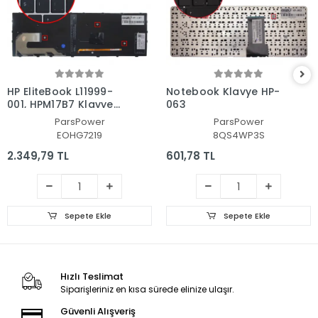
HP EliteBook L11999-
Notebook Klavye HP-
001, HPM17B7 Klavye
063
Işıklı (Siyah TR)
ParsPower
ParsPower
EOHG7219
8QS4WP3S
2.349,79 TL
601,78 TL
Sepete Ekle
Sepete Ekle
Hızlı Teslimat
Siparişleriniz en kısa sürede elinize ulaşır.
Güvenli Alışveriş