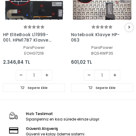
HP EliteBook L11999-
Notebook Klavye HP-
001, HPM17B7 Klavye
063
Işıklı (Siyah TR)
ParsPower
ParsPower
EOHG7219
8QS4WP3S
2.346,84 TL
601,02 TL
Sepete Ekle
Sepete Ekle
Hızlı Teslimat
Siparişleriniz en kısa sürede elinize ulaşır.
Güvenli Alışveriş
Güvenli ve kolay ödeme sistemi