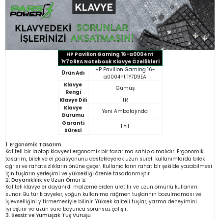
HP Pavilion Gaming 16-a0004nt
1Y7D9EA Notebook Klavye Özellikleri
HP Pavilion Gaming 16-
Ürün Adı
a0004nt 1Y7D9EA
Klavye
Gümüş
Rengi
Klavye Dili
TR
Klavye
Yeni Ambalajında
Durumu
Garanti
1 Yıl
Süresi
1. Ergonomik Tasarım
Kaliteli bir laptop klavyesi ergonomik bir tasarıma sahip olmalıdır. Ergonomik
tasarım, bilek ve el pozisyonunu destekleyerek uzun süreli kullanımlarda bilek
ağrısı ve rahatsızlıkların önüne geçer. Kullanıcıların rahat bir şekilde yazabilmesi
için tuşların yerleşimi ve yüksekliği özenle tasarlanmıştır.
2. Dayanıklılık ve Uzun Ömür ⏳
Kaliteli klavyeler dayanıklı malzemelerden üretilir ve uzun ömürlü kullanım
sunar. Bu tür klavyeler, yoğun kullanıma rağmen tuşlarının bozulmaması ve
işlevselliğini yitirmemesiyle bilinir. Yüksek kaliteli tuşlar, yazma deneyimini
iyileştirir ve uzun süre boyunca sorunsuz çalışır.
3. Sessiz ve Yumuşak Tuş Vuruşu