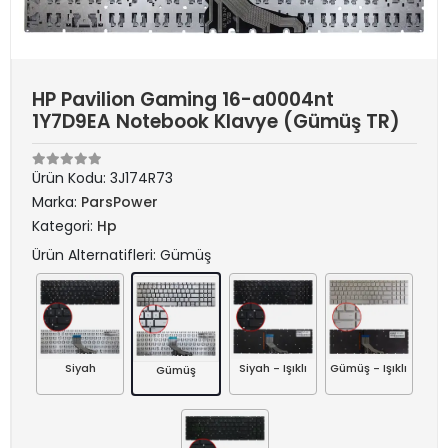
HP Pavilion Gaming 16-a0004nt
1Y7D9EA Notebook Klavye (Gümüş TR)
Ürün Kodu:
3J174R73
Marka:
ParsPower
Kategori:
Hp
Ürün Alternatifleri: Gümüş
Siyah
Siyah - Işıklı
Gümüş - Işıklı
Gümüş