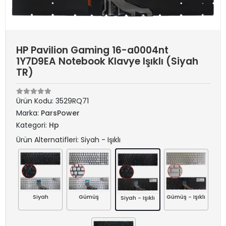
HP Pavilion Gaming 16-a0004nt
1Y7D9EA Notebook Klavye Işıklı (Siyah
TR)
Ürün Kodu:
3529RQ71
Marka:
ParsPower
Kategori:
Hp
Ürün Alternatifleri: Siyah - Işıklı
Siyah
Gümüş
Gümüş - Işıklı
Siyah - Işıklı