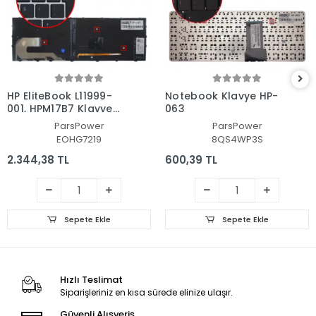
HP EliteBook L11999-
Notebook Klavye HP-
001, HPM17B7 Klavye
063
Işıklı (Siyah TR)
ParsPower
ParsPower
EOHG7219
8QS4WP3S
2.344,38 TL
600,39 TL
Sepete Ekle
Sepete Ekle
Hızlı Teslimat
Siparişleriniz en kısa sürede elinize ulaşır.
Güvenli Alışveriş