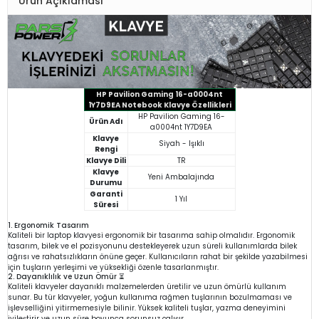
Ürün Açıklaması
HP Pavilion Gaming 16-a0004nt
1Y7D9EA Notebook Klavye Özellikleri
HP Pavilion Gaming 16-
Ürün Adı
a0004nt 1Y7D9EA
Klavye
Siyah - Işıklı
Rengi
Klavye Dili
TR
Klavye
Yeni Ambalajında
Durumu
Garanti
1 Yıl
Süresi
1. Ergonomik Tasarım
Kaliteli bir laptop klavyesi ergonomik bir tasarıma sahip olmalıdır. Ergonomik
tasarım, bilek ve el pozisyonunu destekleyerek uzun süreli kullanımlarda bilek
ağrısı ve rahatsızlıkların önüne geçer. Kullanıcıların rahat bir şekilde yazabilmesi
için tuşların yerleşimi ve yüksekliği özenle tasarlanmıştır.
2. Dayanıklılık ve Uzun Ömür ⏳
Kaliteli klavyeler dayanıklı malzemelerden üretilir ve uzun ömürlü kullanım
sunar. Bu tür klavyeler, yoğun kullanıma rağmen tuşlarının bozulmaması ve
işlevselliğini yitirmemesiyle bilinir. Yüksek kaliteli tuşlar, yazma deneyimini
iyileştirir ve uzun süre boyunca sorunsuz çalışır.