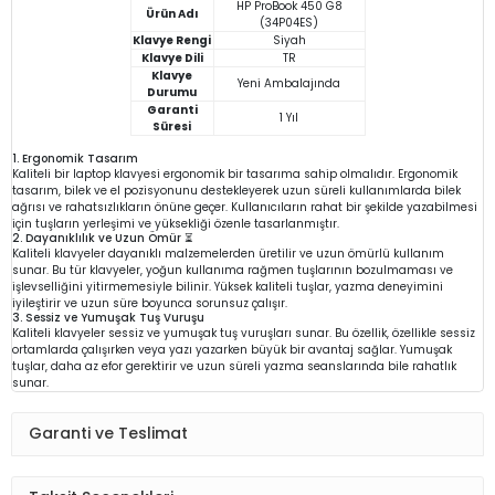
HP ProBook 450 G8
Ürün Adı
(34P04ES)
Klavye Rengi
Siyah
Klavye Dili
TR
Klavye
Yeni Ambalajında
Durumu
Garanti
1 Yıl
Süresi
1. Ergonomik Tasarım
Kaliteli bir laptop klavyesi ergonomik bir tasarıma sahip olmalıdır. Ergonomik
tasarım, bilek ve el pozisyonunu destekleyerek uzun süreli kullanımlarda bilek
ağrısı ve rahatsızlıkların önüne geçer. Kullanıcıların rahat bir şekilde yazabilmesi
için tuşların yerleşimi ve yüksekliği özenle tasarlanmıştır.
2. Dayanıklılık ve Uzun Ömür ⏳
Kaliteli klavyeler dayanıklı malzemelerden üretilir ve uzun ömürlü kullanım
sunar. Bu tür klavyeler, yoğun kullanıma rağmen tuşlarının bozulmaması ve
işlevselliğini yitirmemesiyle bilinir. Yüksek kaliteli tuşlar, yazma deneyimini
iyileştirir ve uzun süre boyunca sorunsuz çalışır.
3. Sessiz ve Yumuşak Tuş Vuruşu
Kaliteli klavyeler sessiz ve yumuşak tuş vuruşları sunar. Bu özellik, özellikle sessiz
ortamlarda çalışırken veya yazı yazarken büyük bir avantaj sağlar. Yumuşak
tuşlar, daha az efor gerektirir ve uzun süreli yazma seanslarında bile rahatlık
sunar.
Garanti ve Teslimat