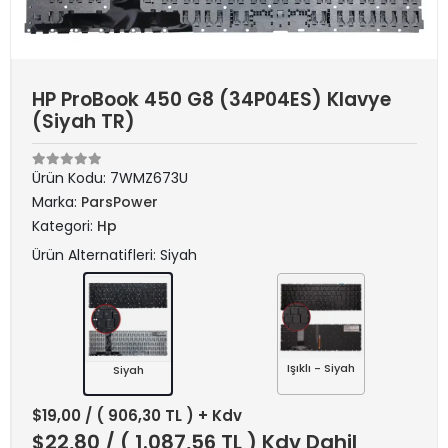
HP ProBook 450 G8 (34P04ES) Klavye
(Siyah TR)
Ürün Kodu:
7WMZ673U
Marka:
ParsPower
Kategori:
Hp
Ürün Alternatifleri: Siyah
Işıklı - Siyah
Siyah
$19,00
/ ( 906,30 TL ) + Kdv
$22,80
/ ( 1.087,56 TL ) Kdv Dahil