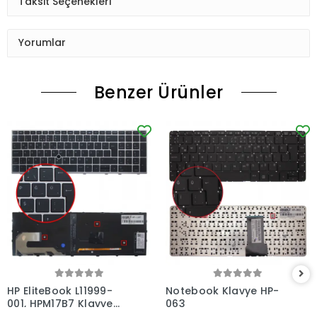
Taksit Seçenekleri
Yorumlar
Benzer Ürünler
HP EliteBook L11999-
Notebook Klavye HP-
001, HPM17B7 Klavye
063
Işıklı (Siyah TR)