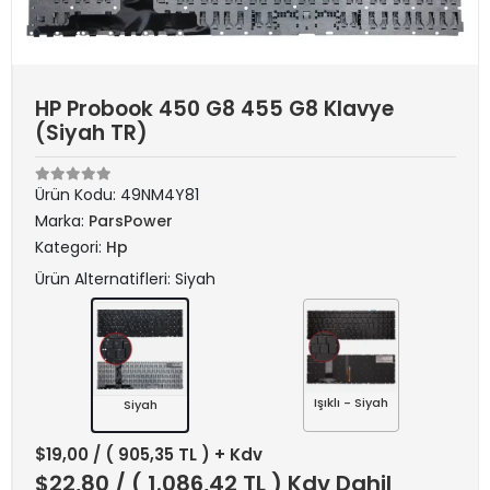
HP Probook 450 G8 455 G8 Klavye
(Siyah TR)
Ürün Kodu:
49NM4Y81
Marka:
ParsPower
Kategori:
Hp
Ürün Alternatifleri: Siyah
Işıklı - Siyah
Siyah
$19,00
/ ( 905,35 TL ) + Kdv
$22,80
/ ( 1.086,42 TL ) Kdv Dahil