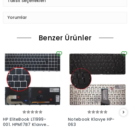
Taksit Seçenekleri
Yorumlar
Benzer Ürünler
HP EliteBook L11999-
Notebook Klavye HP-
001, HPM17B7 Klavye
063
Işıklı (Siyah TR)