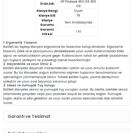
HP Probook 450 G8 455
Ürün Adı
G8
Klavye Rengi
Siyah
Klavye Dili
TR
Klavye
Yeni Ambalajında
Durumu
Garanti
1 Yıl
Süresi
1. Ergonomik Tasarım
Kaliteli bir laptop klavyesi ergonomik bir tasarıma sahip olmalıdır. Ergonomik
tasarım, bilek ve el pozisyonunu destekleyerek uzun süreli kullanımlarda bilek
ağrısı ve rahatsızlıkların önüne geçer. Kullanıcıların rahat bir şekilde yazabilmesi
için tuşların yerleşimi ve yüksekliği özenle tasarlanmıştır.
2. Dayanıklılık ve Uzun Ömür ⏳
Kaliteli klavyeler dayanıklı malzemelerden üretilir ve uzun ömürlü kullanım
sunar. Bu tür klavyeler, yoğun kullanıma rağmen tuşlarının bozulmaması ve
işlevselliğini yitirmemesiyle bilinir. Yüksek kaliteli tuşlar, yazma deneyimini
iyileştirir ve uzun süre boyunca sorunsuz çalışır.
3. Sessiz ve Yumuşak Tuş Vuruşu
Kaliteli klavyeler sessiz ve yumuşak tuş vuruşları sunar. Bu özellik, özellikle sessiz
ortamlarda çalışırken veya yazı yazarken büyük bir avantaj sağlar. Yumuşak
tuşlar, daha az efor gerektirir ve uzun süreli yazma seanslarında bile rahatlık
sunar.
Garanti ve Teslimat