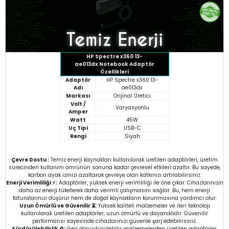
HP Spectre x360 13-
ae013dx
Notebook Adaptör
Özellikleri
Adaptör
HP Spectre x360 13-
Adı
ae013dx
Markası
Orijinal Üretici
Volt /
Varyasyonlu
Amper
Watt
45W
Uç Tipi
USB-C
Rengi
Siyah
Çevre Dostu :
Temiz enerji kaynakları kullanılarak üretilen adaptörleri, üretim
sürecinden kullanım ömrünün sonuna kadar çevresel etkileri azaltır. Bu sayede,
karbon ayak izinizi azaltarak çevreye olan katkınızı artırabilirsiniz.
Enerji Verimliliği ⚡:
Adaptörler, yüksek enerji verimliliği ile öne çıkar. Cihazlarınızın
daha az enerji tüketerek daha verimli çalışmasını sağlar. Bu, hem enerji
faturalarınızı düşürür hem de doğal kaynakların korunmasına yardımcı olur.
Uzun Ömürlü ve Güvenilir ⏳:
Yüksek kaliteli malzemeler ve ileri teknoloji
kullanılarak üretilen adaptörler, uzun ömürlü ve dayanıklıdır. Güvenilir
performansı sayesinde cihazlarınızı güvenle şarj edebilirsiniz.
Sürdürülebilirlik ♻️:
Geri dönüştürülebilir malzemelerden üretilen adaptörler,