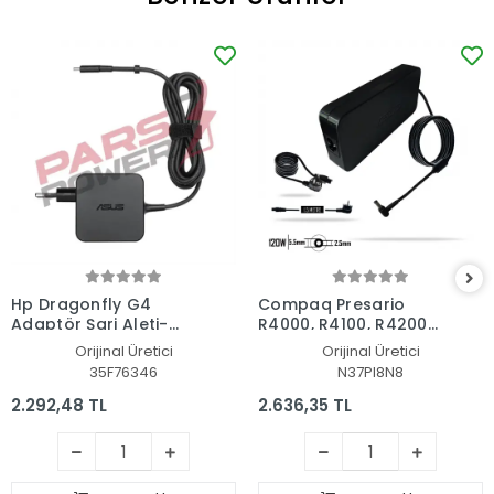
Hp Dragonfly G4
Compaq Presario
Adaptör Şarj Aleti-
R4000, R4100, R4200
Cihazı
Adaptör Şarj Aleti-
Orijinal Üretici
Orijinal Üretici
Cihazı
35F76346
N37PI8N8
2.292,48 TL
2.636,35 TL