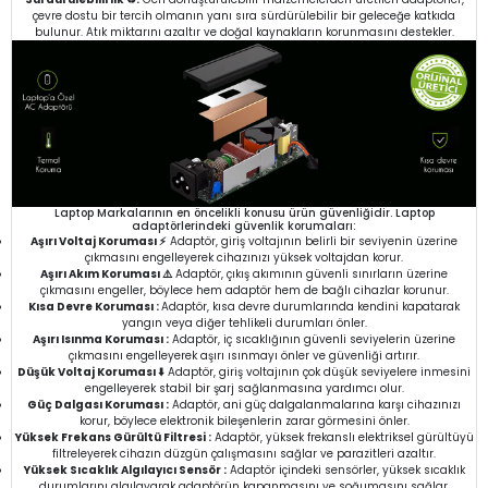
çevre dostu bir tercih olmanın yanı sıra sürdürülebilir bir geleceğe katkıda
bulunur. Atık miktarını azaltır ve doğal kaynakların korunmasını destekler.
Laptop Markalarının en öncelikli konusu ürün güvenliğidir. Laptop
adaptörlerindeki güvenlik korumaları:
Aşırı Voltaj Koruması ⚡
Adaptör, giriş voltajının belirli bir seviyenin üzerine
çıkmasını engelleyerek cihazınızı yüksek voltajdan korur.
Aşırı Akım Koruması ⚠️
Adaptör, çıkış akımının güvenli sınırların üzerine
çıkmasını engeller, böylece hem adaptör hem de bağlı cihazlar korunur.
Kısa Devre Koruması :
Adaptör, kısa devre durumlarında kendini kapatarak
yangın veya diğer tehlikeli durumları önler.
Aşırı Isınma Koruması :
Adaptör, iç sıcaklığının güvenli seviyelerin üzerine
çıkmasını engelleyerek aşırı ısınmayı önler ve güvenliği artırır.
Düşük Voltaj Koruması ⬇️
Adaptör, giriş voltajının çok düşük seviyelere inmesini
engelleyerek stabil bir şarj sağlanmasına yardımcı olur.
Güç Dalgası Koruması :
Adaptör, ani güç dalgalanmalarına karşı cihazınızı
korur, böylece elektronik bileşenlerin zarar görmesini önler.
Yüksek Frekans Gürültü Filtresi :
Adaptör, yüksek frekanslı elektriksel gürültüyü
filtreleyerek cihazın düzgün çalışmasını sağlar ve parazitleri azaltır.
Yüksek Sıcaklık Algılayıcı Sensör :
Adaptör içindeki sensörler, yüksek sıcaklık
durumlarını algılayarak adaptörün kapanmasını ve soğumasını sağlar.