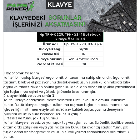
Hp TPN-Q229, TPN-Q241 Notebook
Klavye Özellikleri
Ürün Adı
Hp TPN-Q229, TPN-Q241
Klavye Rengi
Siyah
Klavye Dili
TR
Klavye Durumu
Yeni Ambalajında
Garanti Süresi
1 Yıl
1. Ergonomik Tasarım
Kaliteli bir laptop klavyesi ergonomik bir tasarıma sahip olmalıdır. Ergonomik
tasarım, bilek ve el pozisyonunu destekleyerek uzun süreli kullanımlarda bilek
ağrısı ve rahatsızlıkların önüne geçer. Kullanıcıların rahat bir şekilde yazabilmesi
için tuşların yerleşimi ve yüksekliği özenle tasarlanmıştır.
2. Dayanıklılık ve Uzun Ömür ⏳
Kaliteli klavyeler dayanıklı malzemelerden üretilir ve uzun ömürlü kullanım
sunar. Bu tür klavyeler, yoğun kullanıma rağmen tuşlarının bozulmaması ve
işlevselliğini yitirmemesiyle bilinir. Yüksek kaliteli tuşlar, yazma deneyimini
iyileştirir ve uzun süre boyunca sorunsuz çalışır.
3. Sessiz ve Yumuşak Tuş Vuruşu
Kaliteli klavyeler sessiz ve yumuşak tuş vuruşları sunar. Bu özellik, özellikle sessiz
ortamlarda çalışırken veya yazı yazarken büyük bir avantaj sağlar. Yumuşak
tuşlar, daha az efor gerektirir ve uzun süreli yazma seanslarında bile rahatlık
sunar.