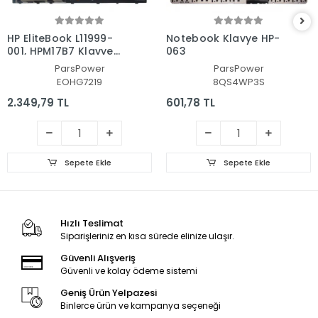
HP EliteBook L11999-
Notebook Klavye HP-
001, HPM17B7 Klavye
063
Işıklı (Siyah TR)
ParsPower
ParsPower
EOHG7219
8QS4WP3S
2.349,79 TL
601,78 TL
Sepete Ekle
Sepete Ekle
Hızlı Teslimat
Siparişleriniz en kısa sürede elinize ulaşır.
Güvenli Alışveriş
Güvenli ve kolay ödeme sistemi
Geniş Ürün Yelpazesi
Binlerce ürün ve kampanya seçeneği