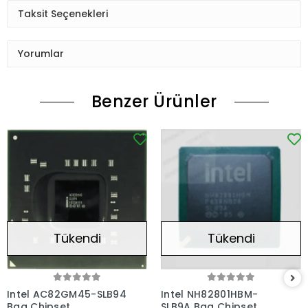
Taksit Seçenekleri
Yorumlar
Benzer Ürünler
Tükendi
Tükendi
Intel AC82GM45-SLB94
Intel NH82801HBM-
Bga Chipset
SLB9A Bga Chipset