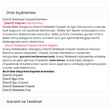
Ürün Açıklaması
[Alan1]
Notebook
Chipseti
Özellikleri:
[Alan1] Chipset
Stok Durumu:
İncelemekte olduğunuz
[Alan1]
Notebook Chipseti
ile ilgili stok durumu yukarıda
fiyat bilgisinin üst tarafında belirtilmiştir. "Stokta Var" ibaresi kullandığımız tüm
ürünlerimiz stoklarımızda mevcuttur. Hafta içi 16:30, Cumartesi günleri 12:30 a
kadar almış olduğunuz bütün ürünlerin aynı gün içerisinde Kargoya teslim
edileceğinden emin
olabilirsiniz.
[Alan1]
Notebook Chipset
Garanti Bilgileri:
Sinerji Notebooktan alacağınız [Alan1]
Notebook Chipseti
tarafınıza Faturası
Kesilmiş olarak ulaşacaktır. Chipset ürünleri teknikservis malzemesi
olduğundan
garanti verilmemektedir.
Sinerji Notebook Hiçbirşekilde ambalajı
açılmış ve işlem görmüş Chipsetleri
iade almaz.
Ancak toplu aldığınız
chipsetlerde ilk kullanımdan sonra sorun yaşarsanız; ambalajı açılmamış kalan
ürünleri iade edebilirsiniz.
Bu Ürüne Ulaşırken Yapılan Aramalar:
[Alan1] Chipseti
[Alan1] Bga Chip
[Alan1]
Bga Chipseti
[Alan1] Notebook Chipset
[Alan1] Notebook Chip
Garanti ve Teslimat