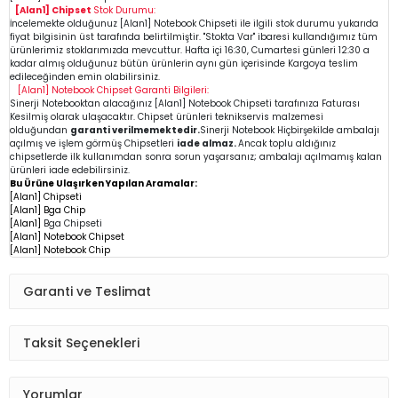
[Alan1] Chipset
Stok Durumu:
İncelemekte olduğunuz
[Alan1]
Notebook Chipseti
ile ilgili stok durumu yukarıda
fiyat bilgisinin üst tarafında belirtilmiştir. "Stokta Var" ibaresi kullandığımız tüm
ürünlerimiz stoklarımızda mevcuttur. Hafta içi 16:30, Cumartesi günleri 12:30 a
kadar almış olduğunuz bütün ürünlerin aynı gün içerisinde Kargoya teslim
edileceğinden emin
olabilirsiniz.
[Alan1]
Notebook Chipset
Garanti Bilgileri:
Sinerji Notebooktan alacağınız [Alan1]
Notebook Chipseti
tarafınıza Faturası
Kesilmiş olarak ulaşacaktır. Chipset ürünleri teknikservis malzemesi
olduğundan
garanti verilmemektedir.
Sinerji Notebook Hiçbirşekilde ambalajı
açılmış ve işlem görmüş Chipsetleri
iade almaz.
Ancak toplu aldığınız
chipsetlerde ilk kullanımdan sonra sorun yaşarsanız; ambalajı açılmamış kalan
ürünleri iade edebilirsiniz.
Bu Ürüne Ulaşırken Yapılan Aramalar:
[Alan1] Chipseti
[Alan1] Bga Chip
[Alan1]
Bga Chipseti
[Alan1] Notebook Chipset
[Alan1] Notebook Chip
Garanti ve Teslimat
Taksit Seçenekleri
Yorumlar