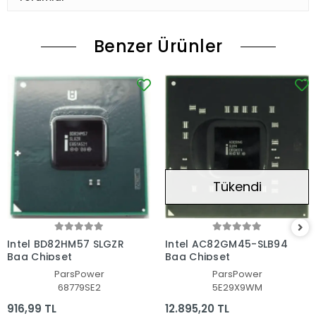
Benzer Ürünler
Tükendi
Intel BD82HM57 SLGZR
Intel AC82GM45-SLB94
Bga Chipset
Bga Chipset
ParsPower
ParsPower
68779SE2
5E29X9WM
916,99 TL
12.895,20 TL