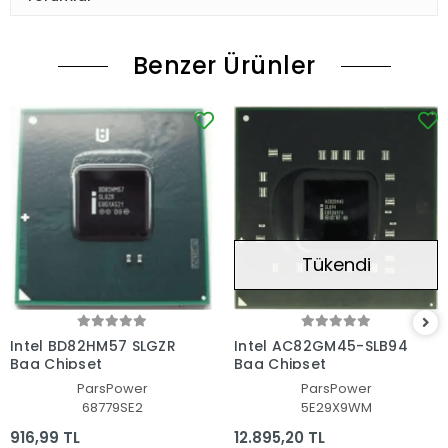
Benzer Ürünler
Tükendi
Intel BD82HM57 SLGZR
Intel AC82GM45-SLB94
Bga Chipset
Bga Chipset
ParsPower
ParsPower
68779SE2
5E29X9WM
916,99 TL
12.895,20 TL