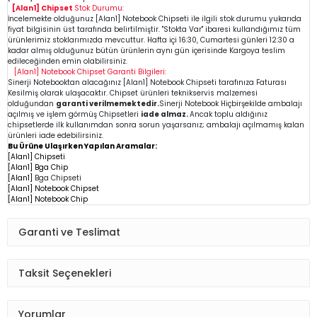
[Alan1] Chipset
Stok Durumu:
İncelemekte olduğunuz
[Alan1]
Notebook Chipseti
ile ilgili stok durumu yukarıda
fiyat bilgisinin üst tarafında belirtilmiştir. "Stokta Var" ibaresi kullandığımız tüm
ürünlerimiz stoklarımızda mevcuttur. Hafta içi 16:30, Cumartesi günleri 12:30 a
kadar almış olduğunuz bütün ürünlerin aynı gün içerisinde Kargoya teslim
edileceğinden emin
olabilirsiniz.
[Alan1]
Notebook Chipset
Garanti Bilgileri:
Sinerji Notebooktan alacağınız [Alan1]
Notebook Chipseti
tarafınıza Faturası
Kesilmiş olarak ulaşacaktır. Chipset ürünleri teknikservis malzemesi
olduğundan
garanti verilmemektedir.
Sinerji Notebook Hiçbirşekilde ambalajı
açılmış ve işlem görmüş Chipsetleri
iade almaz.
Ancak toplu aldığınız
chipsetlerde ilk kullanımdan sonra sorun yaşarsanız; ambalajı açılmamış kalan
ürünleri iade edebilirsiniz.
Bu Ürüne Ulaşırken Yapılan Aramalar:
[Alan1] Chipseti
[Alan1] Bga Chip
[Alan1]
Bga Chipseti
[Alan1] Notebook Chipset
[Alan1] Notebook Chip
Garanti ve Teslimat
Taksit Seçenekleri
Yorumlar