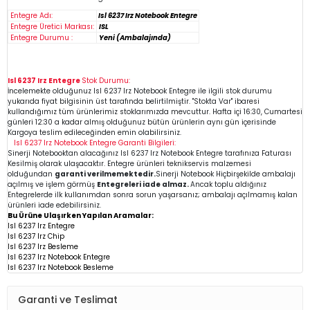
Entegre Adı:
Isl 6237 Irz Notebook Entegre
Entegre Üretici Markası:
ISL
Entegre Durumu :
Yeni (Ambalajında)
Isl 6237 Irz Entegre
Stok Durumu:
İncelemekte olduğunuz
Isl 6237 Irz
Notebook Entegre
ile ilgili stok durumu
yukarıda fiyat bilgisinin üst tarafında belirtilmiştir. "Stokta Var" ibaresi
kullandığımız tüm ürünlerimiz stoklarımızda mevcuttur. Hafta içi 16:30, Cumartesi
günleri 12:30 a kadar almış olduğunuz bütün ürünlerin aynı gün içerisinde
Kargoya teslim edileceğinden emin
olabilirsiniz.
Isl 6237 Irz
Notebook Entegre
Garanti Bilgileri:
Sinerji Notebooktan alacağınız Isl 6237 Irz
Notebook Entegre
tarafınıza Faturası
Kesilmiş olarak ulaşacaktır. Entegre ürünleri teknikservis malzemesi
olduğundan
garanti verilmemektedir.
Sinerji Notebook Hiçbirşekilde ambalajı
açılmış ve işlem görmüş
Entegreleri iade almaz.
Ancak toplu aldığınız
Entegrelerde ilk kullanımdan sonra sorun yaşarsanız; ambalajı açılmamış kalan
ürünleri iade edebilirsiniz.
Bu Ürüne Ulaşırken Yapılan Aramalar:
Isl 6237 Irz Entegre
Isl 6237 Irz Chip
Isl 6237 Irz
Besleme
Isl 6237 Irz Notebook Entegre
Isl 6237 Irz Notebook Besleme
Garanti ve Teslimat