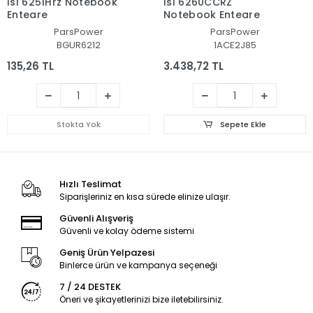
Isl 6251Hrz Notebook
Isl 6260CCRZ
Entegre
Notebook Entegre
ParsPower
ParsPower
BGUR6212
1ACE2J85
135,26 TL
3.438,72 TL
Stokta Yok
Sepete Ekle
Hızlı Teslimat
Siparişleriniz en kısa sürede elinize ulaşır.
Güvenli Alışveriş
Güvenli ve kolay ödeme sistemi
Geniş Ürün Yelpazesi
Binlerce ürün ve kampanya seçeneği
7 / 24 DESTEK
Öneri ve şikayetlerinizi bize iletebilirsiniz.