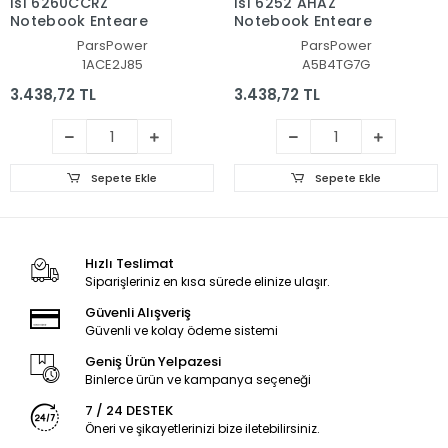
Isl 6260CCRZ
Isl 6252 AHAZ
Notebook Entegre
Notebook Entegre
ParsPower
ParsPower
1ACE2J85
A5B4TG7G
3.438,72 TL
3.438,72 TL
Sepete Ekle
Sepete Ekle
Hızlı Teslimat
Siparişleriniz en kısa sürede elinize ulaşır.
Güvenli Alışveriş
Güvenli ve kolay ödeme sistemi
Geniş Ürün Yelpazesi
Binlerce ürün ve kampanya seçeneği
7 / 24 DESTEK
Öneri ve şikayetlerinizi bize iletebilirsiniz.