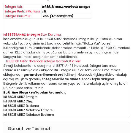
Entegre Adı:
Isl 88731 AHRZ Notebook Entegre
Entegre Üretici Markası:
ISL
Entegre Durumu :
Yeni (Ambalajında)
Isl 88731 AHRZ Entegre
Stok Durumu:
İncelemekte olduğunuz
Isl 88731 AHRZ
Notebook Entegre
ile ilgili stok durumu
yukarıda fiyat bilgisinin üst tarafında belirtilmiştir. "Stokta Var" ibaresi
kullandığımız tüm ürünlerimiz stoklarımızda mevcuttur. Hafta içi 16:30, Cumartesi
günleri 12:30 a kadar almış olduğunuz bütün ürünlerin aynı gün içerisinde
Kargoya teslim edileceğinden emin
olabilirsiniz.
Isl 88731 AHRZ
Notebook Entegre
Garanti Bilgileri:
Sinerji Notebooktan alacağınız Isl 88731 AHRZ
Notebook Entegre
tarafınıza
Faturası Kesilmiş olarak ulaşacaktır. Entegre ürünleri teknikservis malzemesi
olduğundan
garanti verilmemektedir.
Sinerji Notebook Hiçbirşekilde ambalajı
açılmış ve işlem görmüş
Entegreleri iade almaz.
Ancak toplu aldığınız
Entegrelerde ilk kullanımdan sonra sorun yaşarsanız; ambalajı açılmamış kalan
ürünleri iade edebilirsiniz.
Bu Ürüne Ulaşırken Yapılan Aramalar:
Isl 88731 AHRZ Entegre
Isl 88731 AHRZ Chip
Isl 88731 AHRZ
Besleme
Isl 88731 AHRZ Notebook Entegre
Isl 88731 AHRZ Notebook Besleme
Garanti ve Teslimat