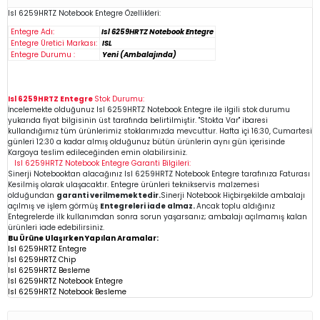
Isl 6259HRTZ
Notebook
Entegre Özellikleri:
Entegre Adı:
Isl 6259HRTZ Notebook Entegre
Entegre Üretici Markası:
ISL
Entegre Durumu :
Yeni (Ambalajında)
Isl 6259HRTZ Entegre
Stok Durumu:
İncelemekte olduğunuz
Isl 6259HRTZ
Notebook Entegre
ile ilgili stok durumu
yukarıda fiyat bilgisinin üst tarafında belirtilmiştir. "Stokta Var" ibaresi
kullandığımız tüm ürünlerimiz stoklarımızda mevcuttur. Hafta içi 16:30, Cumartesi
günleri 12:30 a kadar almış olduğunuz bütün ürünlerin aynı gün içerisinde
Kargoya teslim edileceğinden emin
olabilirsiniz.
Isl 6259HRTZ
Notebook Entegre
Garanti Bilgileri:
Sinerji Notebooktan alacağınız Isl 6259HRTZ
Notebook Entegre
tarafınıza Faturası
Kesilmiş olarak ulaşacaktır. Entegre ürünleri teknikservis malzemesi
olduğundan
garanti verilmemektedir.
Sinerji Notebook Hiçbirşekilde ambalajı
açılmış ve işlem görmüş
Entegreleri iade almaz.
Ancak toplu aldığınız
Entegrelerde ilk kullanımdan sonra sorun yaşarsanız; ambalajı açılmamış kalan
ürünleri iade edebilirsiniz.
Bu Ürüne Ulaşırken Yapılan Aramalar:
Isl 6259HRTZ Entegre
Isl 6259HRTZ Chip
Isl 6259HRTZ
Besleme
Isl 6259HRTZ Notebook Entegre
Isl 6259HRTZ Notebook Besleme