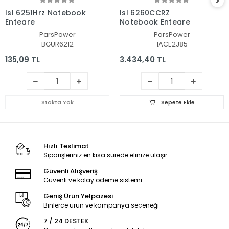
Isl 6251Hrz Notebook
Isl 6260CCRZ
Entegre
Notebook Entegre
ParsPower
ParsPower
BGUR6212
1ACE2J85
135,09 TL
3.434,40 TL
Stokta Yok
Sepete Ekle
Hızlı Teslimat
Siparişleriniz en kısa sürede elinize ulaşır.
Güvenli Alışveriş
Güvenli ve kolay ödeme sistemi
Geniş Ürün Yelpazesi
Binlerce ürün ve kampanya seçeneği
7 / 24 DESTEK