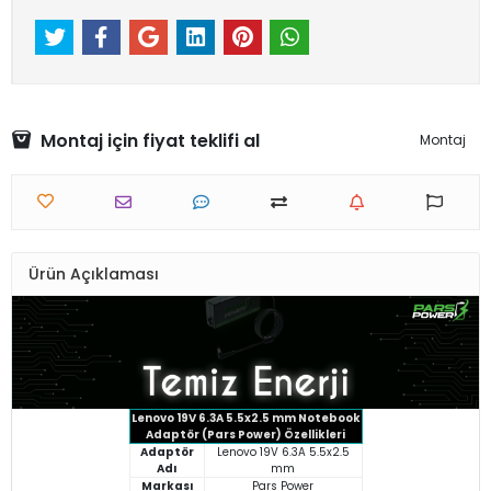
Montaj için fiyat teklifi al
Montaj
Ürün Açıklaması
Lenovo 19V 6.3A 5.5x2.5 mm Notebook
Adaptör (Pars Power) Özellikleri
Adaptör
Lenovo 19V 6.3A 5.5x2.5
Adı
mm
Markası
Pars Power