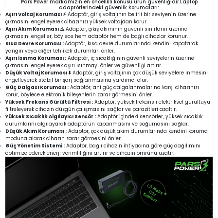
Pars Power markamızın en öncelikli konusu ürün güvenliğidir.Laptop
adaptörlerindeki güvenlik korumaları:
Aşırı Voltaj Koruması ⚡
Adaptör, giriş voltajının belirli bir seviyenin üzerine
çıkmasını engelleyerek cihazınızı yüksek voltajdan korur.
Aşırı Akım Koruması ⚠️
Adaptör, çıkış akımının güvenli sınırların üzerine
çıkmasını engeller, böylece hem adaptör hem de bağlı cihazlar korunur.
Kısa Devre Koruması :
Adaptör, kısa devre durumlarında kendini kapatarak
yangın veya diğer tehlikeli durumları önler.
Aşırı Isınma Koruması :
Adaptör, iç sıcaklığının güvenli seviyelerin üzerine
çıkmasını engelleyerek aşırı ısınmayı önler ve güvenliği artırır.
Düşük Voltaj Koruması ⬇️
Adaptör, giriş voltajının çok düşük seviyelere inmesini
engelleyerek stabil bir şarj sağlanmasına yardımcı olur.
Güç Dalgası Koruması :
Adaptör, ani güç dalgalanmalarına karşı cihazınızı
korur, böylece elektronik bileşenlerin zarar görmesini önler.
Yüksek Frekans Gürültü Filtresi :
Adaptör, yüksek frekanslı elektriksel gürültüyü
filtreleyerek cihazın düzgün çalışmasını sağlar ve parazitleri azaltır.
Yüksek Sıcaklık Algılayıcı Sensör :
Adaptör içindeki sensörler, yüksek sıcaklık
durumlarını algılayarak adaptörün kapanmasını ve soğumasını sağlar.
Düşük Akım Koruması :
Adaptör, çok düşük akım durumlarında kendini koruma
moduna alarak cihazın zarar görmesini önler.
Güç Yönetim Sistemi :
Adaptör, bağlı cihazın ihtiyacına göre güç dağılımını
optimize ederek enerji verimliliğini artırır ve cihazın ömrünü uzatır.