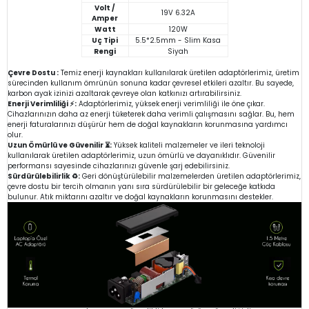
Volt /
19V 6.32A
Amper
Watt
120W
Uç Tipi
5.5*2.5mm - Slim Kasa
Rengi
Siyah
Çevre Dostu :
Temiz enerji kaynakları kullanılarak üretilen adaptörlerimiz, üretim
sürecinden kullanım ömrünün sonuna kadar çevresel etkileri azaltır. Bu sayede,
karbon ayak izinizi azaltarak çevreye olan katkınızı artırabilirsiniz.
Enerji Verimliliği ⚡:
Adaptörlerimiz, yüksek enerji verimliliği ile öne çıkar.
Cihazlarınızın daha az enerji tüketerek daha verimli çalışmasını sağlar. Bu, hem
enerji faturalarınızı düşürür hem de doğal kaynakların korunmasına yardımcı
olur.
Uzun Ömürlü ve Güvenilir ⏳:
Yüksek kaliteli malzemeler ve ileri teknoloji
kullanılarak üretilen adaptörlerimiz, uzun ömürlü ve dayanıklıdır. Güvenilir
performansı sayesinde cihazlarınızı güvenle şarj edebilirsiniz.
Sürdürülebilirlik ♻️:
Geri dönüştürülebilir malzemelerden üretilen adaptörlerimiz,
çevre dostu bir tercih olmanın yanı sıra sürdürülebilir bir geleceğe katkıda
bulunur. Atık miktarını azaltır ve doğal kaynakların korunmasını destekler.