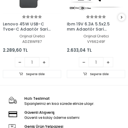
Lenovo 45W USB-C
Ibm 19V 6.3A 5.5x2.5
Type-C Adaptör Şarj
mm Adaptör Şarj
Aleti-Cihazı
Aleti-Cihazı
Orijinal Üretici
Orijinal Üretici
ADZ8WF87
VY66249F
2.289,60 TL
2.633,04 TL
Sepete Ekle
Sepete Ekle
Hızlı Teslimat
Siparişleriniz en kısa sürede elinize ulaşır.
Güvenli Alışveriş
Güvenli ve kolay ödeme sistemi
Geniş Ürün Yelpazesi