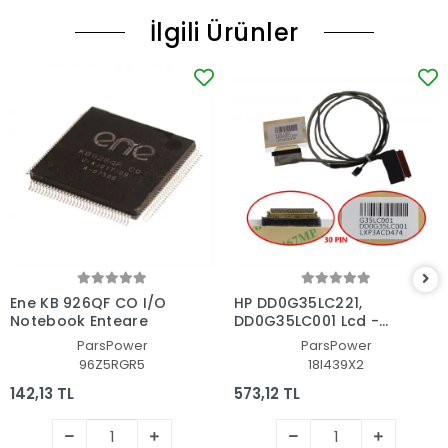
İlgili Ürünler
Ene KB 926QF CO I/O
HP DD0G35LC221,
Notebook Entegre
DD0G35LC001 Lcd -
Ekran Data Flex
ParsPower
ParsPower
Kablosu
96Z5RGR5
18I439X2
142,13 TL
573,12 TL