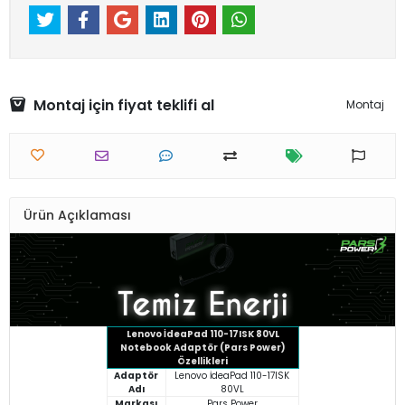
Montaj için fiyat teklifi al
Montaj
Ürün Açıklaması
Lenovo İdeaPad 110-17ISK 80VL
Notebook Adaptör (Pars Power)
Özellikleri
Adaptör
Lenovo İdeaPad 110-17ISK
Adı
80VL
Markası
Pars Power