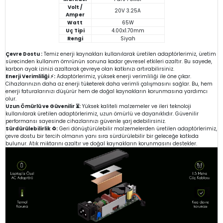
Volt /
20V 3.25A
Amper
Watt
65W
Uç Tipi
4.00x1.70mm
Rengi
Siyah
Çevre Dostu :
Temiz enerji kaynakları kullanılarak üretilen adaptörlerimiz, üretim
sürecinden kullanım ömrünün sonuna kadar çevresel etkileri azaltır. Bu sayede,
karbon ayak izinizi azaltarak çevreye olan katkınızı artırabilirsiniz.
Enerji Verimliliği ⚡:
Adaptörlerimiz, yüksek enerji verimliliği ile öne çıkar.
Cihazlarınızın daha az enerji tüketerek daha verimli çalışmasını sağlar. Bu, hem
enerji faturalarınızı düşürür hem de doğal kaynakların korunmasına yardımcı
olur.
Uzun Ömürlü ve Güvenilir ⏳:
Yüksek kaliteli malzemeler ve ileri teknoloji
kullanılarak üretilen adaptörlerimiz, uzun ömürlü ve dayanıklıdır. Güvenilir
performansı sayesinde cihazlarınızı güvenle şarj edebilirsiniz.
Sürdürülebilirlik ♻️:
Geri dönüştürülebilir malzemelerden üretilen adaptörlerimiz,
çevre dostu bir tercih olmanın yanı sıra sürdürülebilir bir geleceğe katkıda
bulunur. Atık miktarını azaltır ve doğal kaynakların korunmasını destekler.