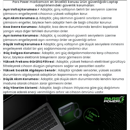
Pars Power markamızın en öncelikli konusu ürün güvenliğidir.Laptop
adaptörlerindeki güvenlik korumaları:
Aşırı Voltaj Koruması ⚡
Adaptör, giriş voltajının belirli bir seviyenin üzerine
çıkmasını engelleyerek cihazınızı yüksek voltajdan korur.
Aşırı Akım Koruması ⚠️
Adaptör, çıkış akımının güvenli sınırların üzerine
çıkmasını engeller, böylece hem adaptör hem de bağlı cihazlar korunur.
Kısa Devre Koruması :
Adaptör, kısa devre durumlarında kendini kapatarak
yangın veya diğer tehlikeli durumları önler.
Aşırı Isınma Koruması :
Adaptör, iç sıcaklığının güvenli seviyelerin üzerine
çıkmasını engelleyerek aşırı ısınmayı önler ve güvenliği artırır.
Düşük Voltaj Koruması ⬇️
Adaptör, giriş voltajının çok düşük seviyelere inmesini
engelleyerek stabil bir şarj sağlanmasına yardımcı olur.
Güç Dalgası Koruması :
Adaptör, ani güç dalgalanmalarına karşı cihazınızı
korur, böylece elektronik bileşenlerin zarar görmesini önler.
Yüksek Frekans Gürültü Filtresi :
Adaptör, yüksek frekanslı elektriksel gürültüyü
filtreleyerek cihazın düzgün çalışmasını sağlar ve parazitleri azaltır.
Yüksek Sıcaklık Algılayıcı Sensör :
Adaptör içindeki sensörler, yüksek sıcaklık
durumlarını algılayarak adaptörün kapanmasını ve soğumasını sağlar.
Düşük Akım Koruması :
Adaptör, çok düşük akım durumlarında kendini koruma
moduna alarak cihazın zarar görmesini önler.
Güç Yönetim Sistemi :
Adaptör, bağlı cihazın ihtiyacına göre güç dağılımını
optimize ederek enerji verimliliğini artırır ve cihazın ömrünü uzatır.