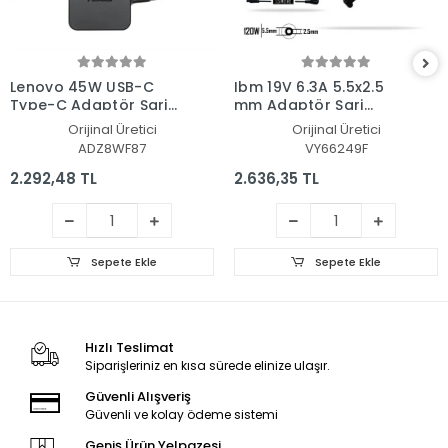
Lenovo 45W USB-C
Ibm 19V 6.3A 5.5x2.5
Type-C Adaptör Şarj
mm Adaptör Şarj
Aleti-Cihazı
Aleti-Cihazı
Orijinal Üretici
Orijinal Üretici
ADZ8WF87
VY66249F
2.292,48 TL
2.636,35 TL
Sepete Ekle
Sepete Ekle
Hızlı Teslimat
Siparişleriniz en kısa sürede elinize ulaşır.
Güvenli Alışveriş
Güvenli ve kolay ödeme sistemi
Geniş Ürün Yelpazesi