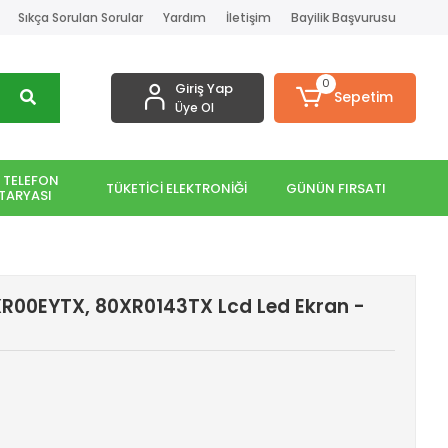
Sıkça Sorulan Sorular
Yardım
İletişim
Bayilik Başvurusu
0
Giriş Yap
Sepetim
Üye Ol
 TELEFON
TÜKETİCİ ELEKTRONİĞİ
GÜNÜN FIRSATI
TARYASI
R00EYTX, 80XR0143TX Lcd Led Ekran -