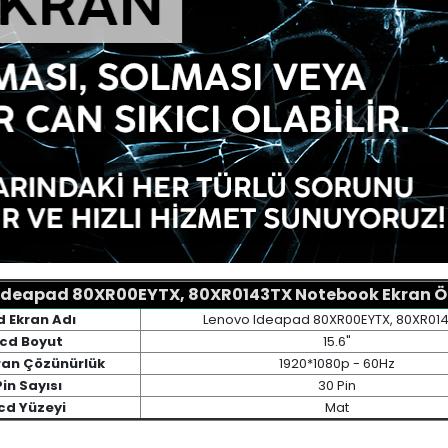
Ideapad 80XR00EYTX, 80XR0143TX Notebook Ekran Öze
d Ekran Adı
Lenovo Ideapad 80XR00EYTX, 80XR01
cd Boyut
15.6"
ran Çözünürlük
1920*1080p - 60Hz
Pin Sayısı
30 Pin
cd Yüzeyi
Mat