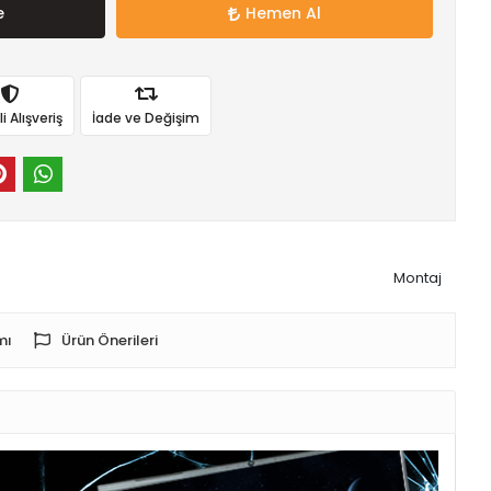
e
Hemen Al
 Alışveriş
İade ve Değişim
Montaj
mı
Ürün Önerileri