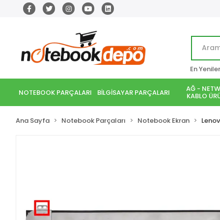
En Yenile
AĞ - NETW
NOTEBOOK PARÇALARI
BİLGİSAYAR PARÇALARI
KABLO ÜRÜ
Ana Sayfa
Notebook Parçaları
Notebook Ekran
Leno