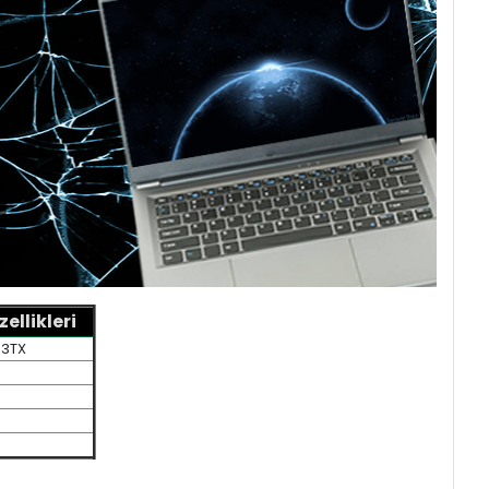
llikleri
43TX