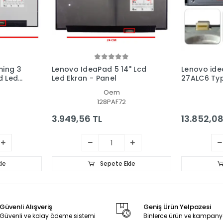
ing 3
Lenovo IdeaPad 5 14" Lcd
Lenovo ide
d Led
Led Ekran - Panel
27ALC6 Type
One, AIO P
Oem
128PAF72
3.949,56 TL
13.852,08
le
Sepete Ekle
Güvenli Alışveriş
Geniş Ürün Yelpazesi
Güvenli ve kolay ödeme sistemi
Binlerce ürün ve kampany