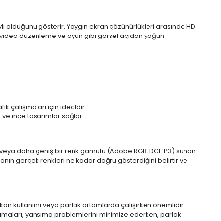
aylı olduğunu gösterir. Yaygın ekran çözünürlükleri arasında HD
mı, video düzenleme ve oyun gibi görsel açıdan yoğun
k çalışmaları için idealdir.
ir ve ince tasarımlar sağlar.
sRGB veya daha geniş bir renk gamutu (Adobe RGB, DCI-P3) sunan
anın gerçek renkleri ne kadar doğru gösterdiğini belirtir ve
 mekan kullanımı veya parlak ortamlarda çalışırken önemlidir.
lamaları, yansıma problemlerini minimize ederken, parlak