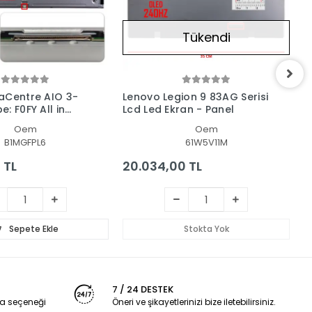
Tükendi
aCentre AIO 3-
Lenovo Legion 9 83AG Serisi
L
: F0FY All in
Lcd Led Ekran - Panel
T
c Ekran - Panel
L
Oem
Oem
B1MGFPL6
61W5V11M
 TL
20.034,00 TL
1
Sepete Ekle
Stokta Yok
7 / 24 DESTEK
a seçeneği
Öneri ve şikayetlerinizi bize iletebilirsiniz.