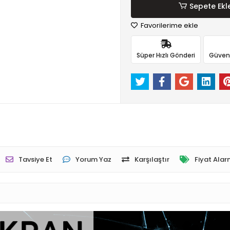
Sepete Ekl
Favorilerime ekle
Süper Hızlı Gönderi
Güvenli
Tavsiye Et
Yorum Yaz
Karşılaştır
Fiyat Alar