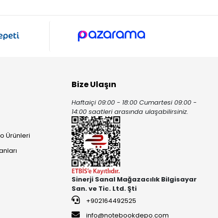
Bize Ulaşın
Haftaiçi 09:00 - 18:00 Cumartesi 09:00 -
ı
14:00 saatleri arasında ulaşabilirsiniz.
o Ürünleri
anları
Sinerji Sanal Mağazacılık Bilgisayar
San. ve Tic. Ltd. Şti
+902164492525
info@notebookdepo.com