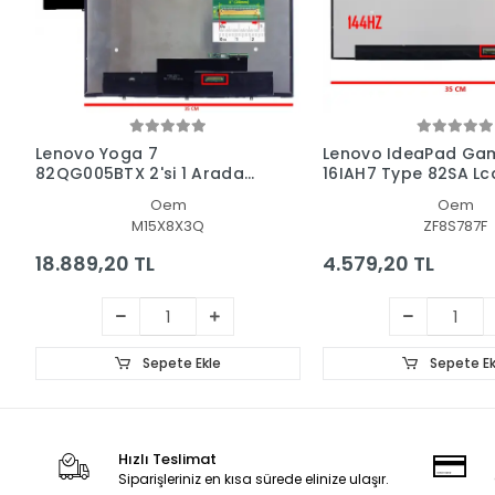
Lenovo Yoga 7
Lenovo IdeaPad Gam
82QG005BTX 2'si 1 Arada
16IAH7 Type 82SA Lc
Dokunmatik + Led Ekran
Ekran - Panel
Oem
Oem
Panel Set
M15X8X3Q
ZF8S787F
18.889,20 TL
4.579,20 TL
Sepete Ekle
Sepete Ek
Hızlı Teslimat
Siparişleriniz en kısa sürede elinize ulaşır.