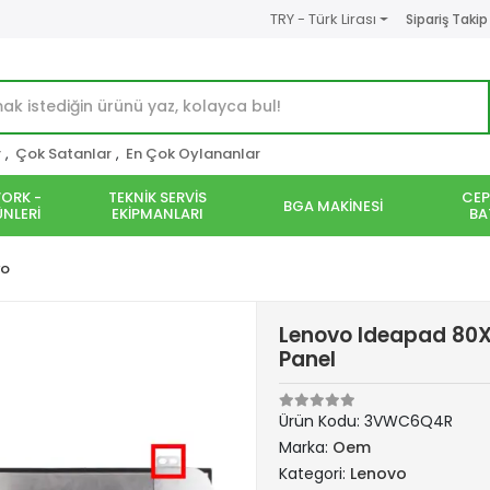
TRY - Türk Lirası
Sipariş Takip
r
,
Çok Satanlar
,
En Çok Oylananlar
ORK -
TEKNİK SERVİS
CEP
BGA MAKİNESİ
NLERİ
EKİPMANLARI
BA
vo
Lenovo Ideapad 80X
Panel
Ürün Kodu:
3VWC6Q4R
Marka:
Oem
Kategori:
Lenovo