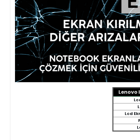
Lenovo 
Lc
L
Lcd Ek
L