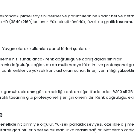
 ekrandaki piksel sayısını belirler ve görüntülerin ne kadar net ve det
a HD (3840x2160) bulunur. Yüksek çözünürlük, özellikle grafik tasarı
 Yaygın olarak kullanılan panel türleri şunlardır:
ileme hızı sunar, ancak renk doğruluğu ve görüş açıları sınırlıdır.
 renk doğruluğu sağlar, bu da multimedya tüketimi ve profesyonel grafi
 canlı renkler ve yüksek kontrast oranı sunar. Enerji verimliliği yüksekt
 Renk gamutu, ekranın gösterebildiği renk aralığını ifade eder. %100 
fik tasarımı gibi profesyonel işler için önemlidir. Renk doğruluğu, ekr
e
enellikle nit birimiyle ölçülür. Yüksek parlaklık seviyesi, özellikle dış
ltarak görüntülerin net ve okunabilir kalmasını sağlar. Mat ekran kap