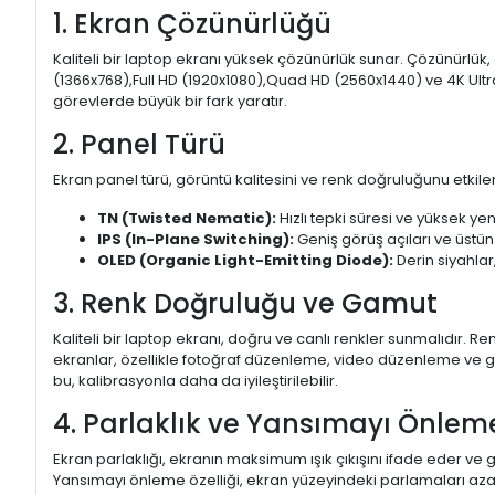
1. Ekran Çözünürlüğü
Kaliteli bir laptop ekranı yüksek çözünürlük sunar. Çözünürlük,
(1366x768),Full HD (1920x1080),Quad HD (2560x1440) ve 4K Ultr
görevlerde büyük bir fark yaratır.
2. Panel Türü
Ekran panel türü, görüntü kalitesini ve renk doğruluğunu etkiler.
TN (Twisted Nematic):
Hızlı tepki süresi ve yüksek yen
IPS (In-Plane Switching):
Geniş görüş açıları ve üstün
OLED (Organic Light-Emitting Diode):
Derin siyahlar,
3. Renk Doğruluğu ve Gamut
Kaliteli bir laptop ekranı, doğru ve canlı renkler sunmalıdır.
ekranlar, özellikle fotoğraf düzenleme, video düzenleme ve gra
bu, kalibrasyonla daha da iyileştirilebilir.
4. Parlaklık ve Yansımayı Önlem
Ekran parlaklığı, ekranın maksimum ışık çıkışını ifade eder ve g
Yansımayı önleme özelliği, ekran yüzeyindeki parlamaları aza